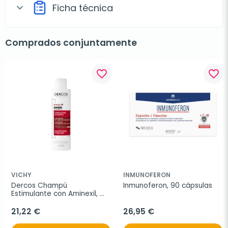
Ficha técnica
expand_more
Comprados conjuntamente
favorite_border
favorite_border
VICHY
INMUNOFERON
Dercos Champú 
Inmunoferon, 90 cápsulas
Estimulante con Aminexil, 
400ml.
21,22 €
26,95 €