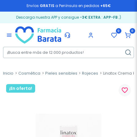
Envíos
GRATIS
a Península en pedidos
+65€
Descarga nuestra APP y consigue
-3€ EXTRA
:
APP-FB
;)
0
0
menu
Inicio
Cosmética
Pieles sensibles
Rojeces
Linatox Crema Hid
¡En oferta!
favorite_border