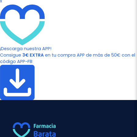
x
¡Descarga nuestra APP!
Consigue
3€ EXTRA
en tu compra APP de más de 50€ con el
código APP-FB