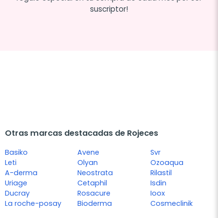
suscriptor!
Otras marcas destacadas de Rojeces
Basiko
Avene
Svr
Leti
Olyan
Ozoaqua
A-derma
Neostrata
Rilastil
Uriage
Cetaphil
Isdin
Ducray
Rosacure
Ioox
La roche-posay
Bioderma
Cosmeclinik