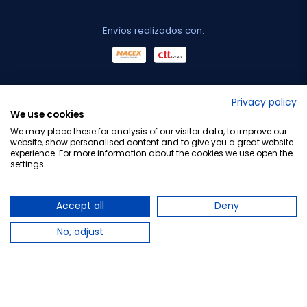
Envíos realizados con:
No lo decimos nosotros...
Privacy policy
We use cookies
¡Tu opinión es importante!
We may place these for analysis of our visitor data, to improve our
website, show personalised content and to give you a great website
experience. For more information about the cookies we use open the
settings.
Copyright © 2010-2026 Farmacia Barata S.L. Todos los
derechos reservados.
Accept all
Deny
No, adjust
Total:
18,95 €