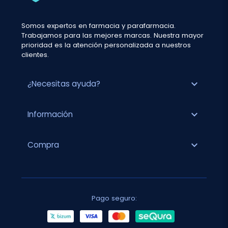
Somos expertos en farmacia y parafarmacia.
Trabajamos para las mejores marcas. Nuestra mayor
prioridad es la atención personalizada a nuestros
clientes.
expand_more
¿Necesitas ayuda?
expand_more
Información
expand_more
Compra
Pago seguro: