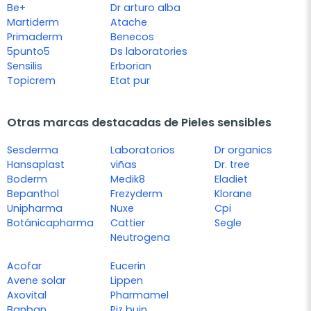
Be+
Dr arturo alba
Martiderm
Atache
Primaderm
Benecos
5punto5
Ds laboratories
Sensilis
Erborian
Topicrem
Etat pur
Otras marcas destacadas de Pieles sensibles
Sesderma
Laboratorios
Dr organics
Hansaplast
viñas
Dr. tree
Boderm
Medik8
Eladiet
Bepanthol
Frezyderm
Klorane
Unipharma
Nuxe
Cpi
Botánicapharma
Cattier
Segle
Neutrogena
Acofar
Eucerin
Avene solar
Lippen
Axovital
Pharmamel
Banban
Piz buin