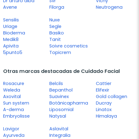
Dr arturo alba
Svr
Vichy
Avene
Filorga
Neutrogena
Sensilis
Nuxe
Uriage
Segle
Bioderma
Basiko
Medik8
Tanit
Apivita
Soivre cosmetics
5punto5
Topicrem
Otras marcas destacadas de Cuidado Facial
Rosacure
Belcils
Cattier
Weleda
Bepanthol
Elifexir
Axovital
Suavinex
Gold collagen
Sun system
Botánicapharma
Ducray
A-derma
Liposomial
Linatox
Embryolisse
Natysal
Himalaya
Lavigor
Aslavital
Ayurveda
Integralia