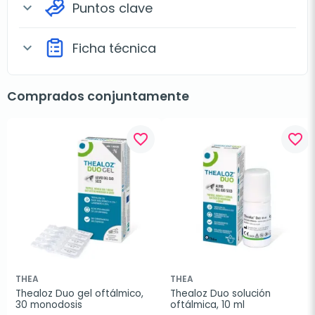
Puntos clave
expand_more
Ficha técnica
expand_more
Comprados conjuntamente
favorite_border
favorite_border
THEA
THEA
Thealoz Duo gel oftálmico, 
Thealoz Duo solución 
30 monodosis
oftálmica, 10 ml