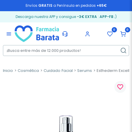
Envíos
GRATIS
a Península en pedidos
+65€
Descarga nuestra APP y consigue
-3€ EXTRA
:
APP-FB
;)
0
0
menu
Inicio
Cosmética
Cuidado Facial
Serums
Esthederm Excella
favorite_border