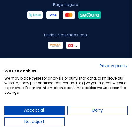
Pago seguro:
Envíos realizados con:
No lo decimos nosotros...
Privacy policy
We use cookies
¡Tu opinión es importante!
We may place these for analysis of our visitor data, to improve our
website, show personalised content and to give you a great website
experience. For more information about the cookies we use open the
settings.
Copyright © 2010-2026 Farmacia Barata S.L. Todos los
derechos reservados.
Accept all
Deny
No, adjust