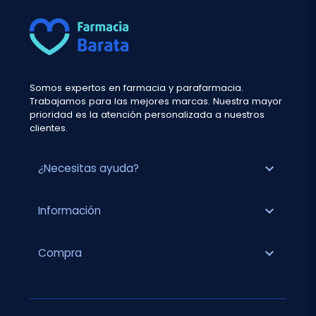
Somos expertos en farmacia y parafarmacia.
Trabajamos para las mejores marcas. Nuestra mayor
prioridad es la atención personalizada a nuestros
clientes.
expand_more
¿Necesitas ayuda?
expand_more
Información
expand_more
Compra