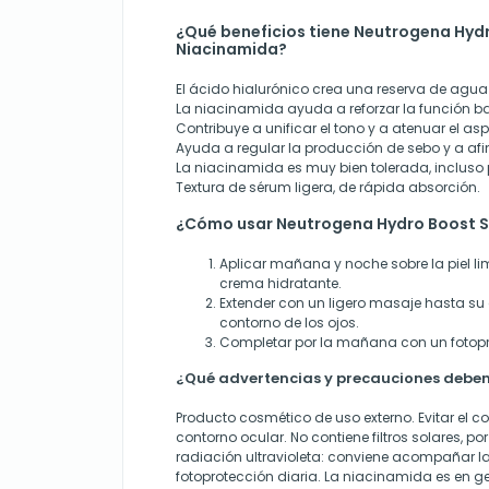
¿Qué beneficios tiene Neutrogena Hyd
Niacinamida?
El ácido hialurónico crea una reserva de agua e
La niacinamida ayuda a reforzar la función bar
Contribuye a unificar el tono y a atenuar el asp
Ayuda a regular la producción de sebo y a afin
La niacinamida es muy bien tolerada, incluso p
Textura de sérum ligera, de rápida absorción.
¿Cómo usar Neutrogena Hydro Boost 
Aplicar mañana y noche sobre la piel lim
crema hidratante.
Extender con un ligero masaje hasta su 
contorno de los ojos.
Completar por la mañana con un fotopr
¿Qué advertencias y precauciones deben
Producto cosmético de uso externo. Evitar el co
contorno ocular. No contiene filtros solares, po
radiación ultravioleta: conviene acompañar la
fotoprotección diaria. La niacinamida es en ge