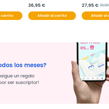
alimenticio, 60
36,95 €
27,95 €
33,90
 carrito
Añadir al carrito
Añadir al 
odos los meses?
nsigue un regalo
or ser suscriptor!