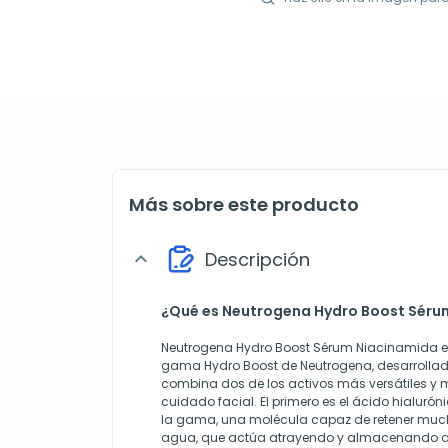
Más sobre este producto
Descripción
expand_more
¿Qué es Neutrogena Hydro Boost Séru
Neutrogena Hydro Boost Sérum Niacinamida es
gama Hydro Boost de Neutrogena, desarrolla
combina dos de los activos más versátiles y 
cuidado facial. El primero es el ácido hialurón
la gama, una molécula capaz de retener muc
agua, que actúa atrayendo y almacenando a