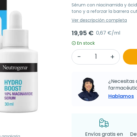
Sérum con niacinamida y ácido 
tono y a reforzar la barrera cu
Ver descripción completa
19,95 €
0,67 €/ml
En stock
¿Necesitas 
farmacéutic
Hablamos
Envíos gratis en
De
a ampliarla