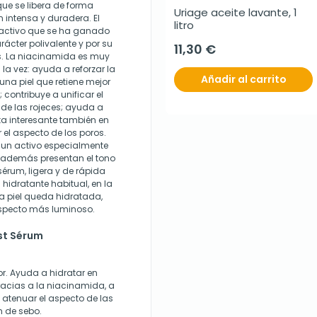
que se libera de forma
Uriage aceite lavante, 1 
 intensa y duradera. El
litro
 activo que se ha ganado
ácter polivalente y por su
11,30 €
les. La niacinamida es muy
la vez: ayuda a reforzar la
Añadir al carrito
 una piel que retiene mejor
 contribuye a unificar el
de las rojeces; ayuda a
lta interesante también en
r el aspecto de los poros.
 un activo especialmente
 además presentan el tono
sérum, ligera y de rápida
 hidratante habitual, en la
la piel queda hidratada,
aspecto más luminoso.
st Sérum
or. Ayuda a hidratar en
racias a la niacinamida, a
 a atenuar el aspecto de las
n de sebo.