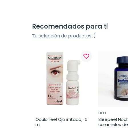
Recomendados para ti
Tu selección de productos ;)
favorite_border
HEEL
Oculoheel Ojo irritado, 10 
Sleepeel Noch
ml
caramelos d