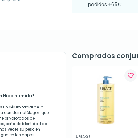
pedidos +65€
Comprados conju
favorite_border
m Niacinamida?
 un sérum facial de la
da con dermatólogos, que
mejor valorados del
ico, seña de identidad de
has veces su peso en
gua en las capas
URIAGE