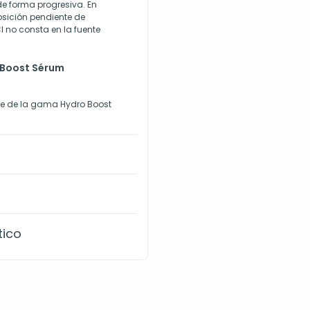
de forma progresiva. En
osición pendiente de
I no consta en la fuente
 Boost Sérum
te de la gama Hydro Boost
tico