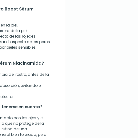
ro Boost Sérum
n la piel.
rera de la piel.
ecto de las rojeces.
ar el aspecto de los poros.
or pieles sensibles.
Sérum Niacinamida?
pia del rostro, antes de la
absorción, evitando el
otector.
 tenerse en cuenta?
ntacto con los ojos y el
r lo que no protege de la
 rutina de una
neral bien tolerada, pero