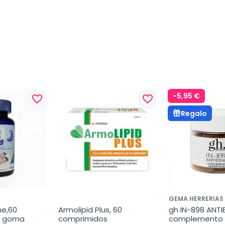
-5,95 €
favorite_border
favorite_border
Regalo
GEMA HERRERIAS
e,60 
Armolipid Plus, 60 
gh IN-898 ANTI
e goma
comprimidos
complemento 