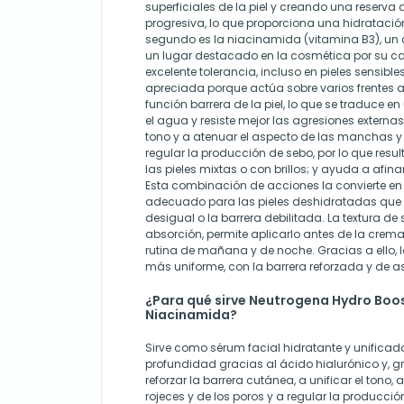
superficiales de la piel y creando una reserva 
progresiva, lo que proporciona una hidratación
segundo es la niacinamida (vitamina B3), un
un lugar destacado en la cosmética por su car
excelente tolerancia, incluso en pieles sensib
apreciada porque actúa sobre varios frentes a 
función barrera de la piel, lo que se traduce en
el agua y resiste mejor las agresiones externas;
tono y a atenuar el aspecto de las manchas y 
regular la producción de sebo, por lo que resu
las pieles mixtas o con brillos; y ayuda a afina
Esta combinación de acciones la convierte en
adecuado para las pieles deshidratadas que
desigual o la barrera debilitada. La textura de 
absorción, permite aplicarlo antes de la crema
rutina de mañana y de noche. Gracias a ello, 
más uniforme, con la barrera reforzada y de 
¿Para qué sirve Neutrogena Hydro Boo
Niacinamida?
Sirve como sérum facial hidratante y unificad
profundidad gracias al ácido hialurónico y, g
reforzar la barrera cutánea, a unificar el tono,
rojeces y de los poros y a regular la producció