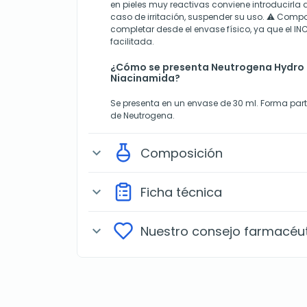
en pieles muy reactivas conviene introducirla 
caso de irritación, suspender su uso. ⚠️ Comp
completar desde el envase físico, ya que el INC
facilitada.
¿Cómo se presenta Neutrogena Hydro
Niacinamida?
Se presenta en un envase de 30 ml. Forma par
de Neutrogena.
Composición
expand_more
Ficha técnica
expand_more
Nuestro consejo farmacéu
expand_more