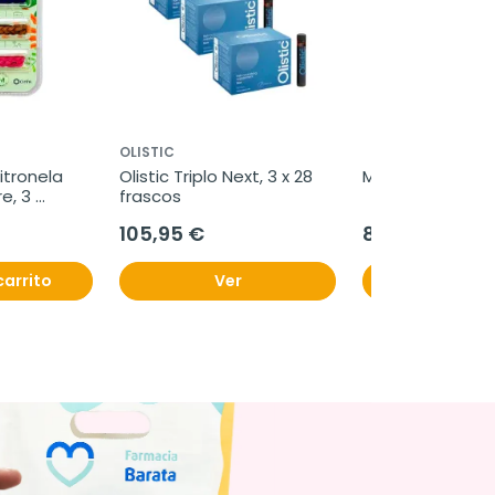
OLISTIC
itronela 
Olistic Triplo Next, 3 x 28 
Marvis Sensitive
, 3 
frascos
105,95 €
8,95 €
carrito
Ver
Añadir al c