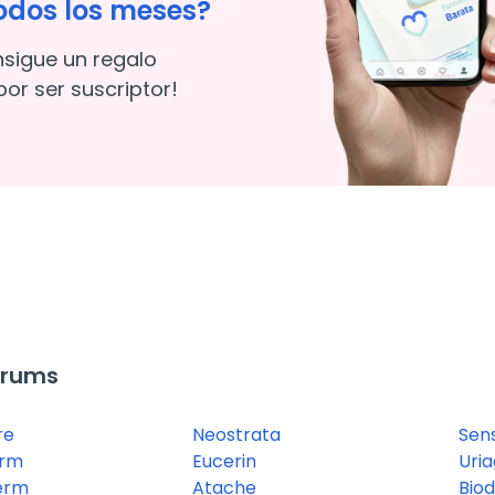
odos los meses?
nsigue un regalo
or ser suscriptor!
erums
re
Neostrata
Sens
erm
Eucerin
Uri
erm
Atache
Bio