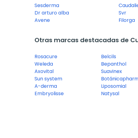
Sesderma
Caudali
Dr arturo alba
Svr
Avene
Filorga
Otras marcas destacadas de Cu
Rosacure
Belcils
Weleda
Bepanthol
Axovital
Suavinex
Sun system
Botánicaphar
A-derma
Liposomial
Embryolisse
Natysal