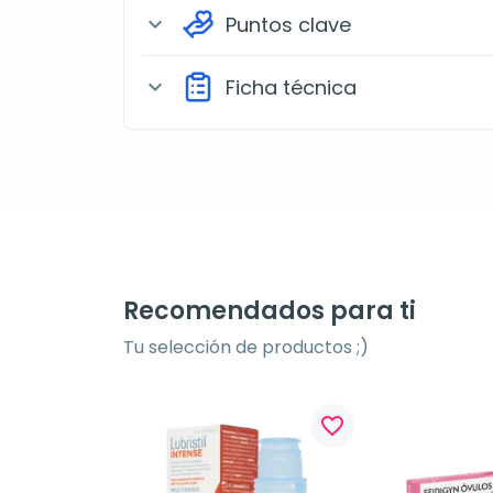
Puntos clave
expand_more
Ficha técnica
expand_more
Recomendados para ti
Tu selección de productos ;)
favorite_border