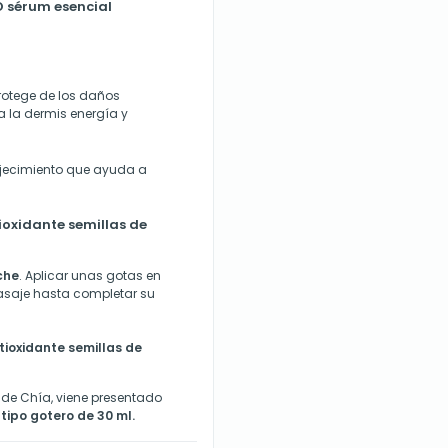
O sérum esencial
protege de los daños
a la dermis energía y
vejecimiento que ayuda a
oxidante semillas de
che
. Aplicar unas gotas en
masaje hasta completar su
tioxidante semillas de
 de Chía, viene presentado
tipo gotero de 30 ml.