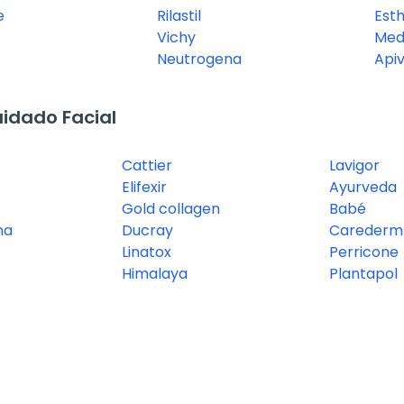
e
Rilastil
Est
Vichy
Med
Neutrogena
Apiv
idado Facial
Cattier
Lavigor
Elifexir
Ayurveda
Gold collagen
Babé
ma
Ducray
Carederm
Linatox
Perricone
Himalaya
Plantapol