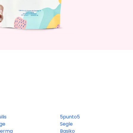
ilis
5punto5
age
Segle
derma
Basiko