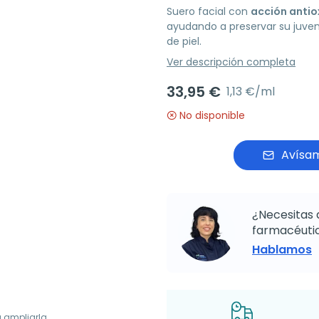
Suero facial con
acción antio
ayudando a preservar su juven
de piel.
Ver descripción completa
33,95 €
1,13 €/ml
No disponible
Avísam
¿Necesitas 
farmacéutic
Hablamos
a ampliarla