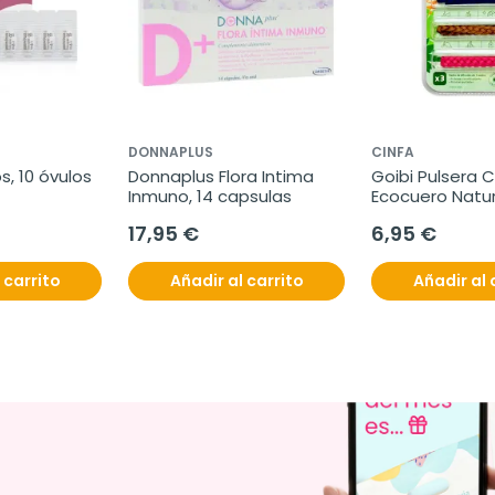
DONNAPLUS
CINFA
, 10 óvulos 
Donnaplus Flora Intima 
Goibi Pulsera C
Inmuno, 14 capsulas
Ecocuero Nature
unidades
17,95 €
6,95 €
 carrito
Añadir al carrito
Añadir al 