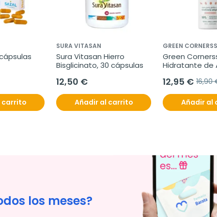
SURA VITASAN
GREEN CORNERS
 cápsulas
Sura Vitasan Hierro 
Green Corners
Bisglicinato, 30 cápsulas
Hidratante de 
ml
12,50 €
12,95 €
16,90 
 carrito
Añadir al carrito
Añadir al 
odos los meses?