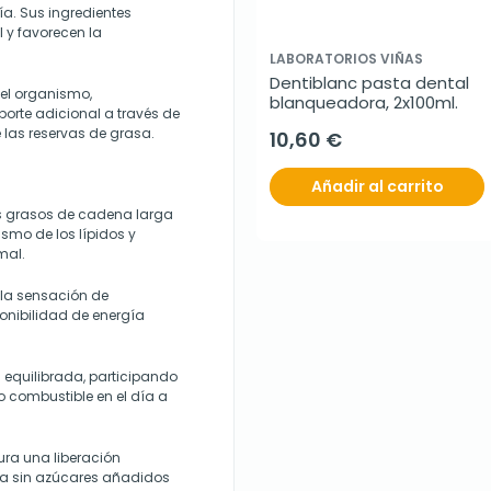
a. Sus ingredientes
 y favorecen la
LABORATORIOS VIÑAS
Dentiblanc pasta dental 
 el organismo,
blanqueadora, 2x100ml.
porte adicional a través de
 las reservas de grasa.
10,60 €
Añadir al carrito
os grasos de cadena larga
smo de los lípidos y
mal.
 la sensación de
ponibilidad de energía
 equilibrada, participando
o combustible en el día a
ura una liberación
ta sin azúcares añadidos