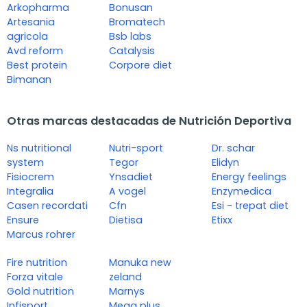
Arkopharma
Bonusan
Artesania
Bromatech
agricola
Bsb labs
Avd reform
Catalysis
Best protein
Corpore diet
Bimanan
Otras marcas destacadas de Nutrición Deportiva
Ns nutritional
Nutri-sport
Dr. schar
system
Tegor
Elidyn
Fisiocrem
Ynsadiet
Energy feelings
Integralia
A vogel
Enzymedica
Casen recordati
Cfn
Esi - trepat diet
Ensure
Dietisa
Etixx
Marcus rohrer
Fire nutrition
Manuka new
Forza vitale
zeland
Gold nutrition
Marnys
Infisport
Mega plus