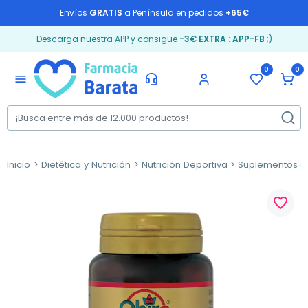
Envíos
GRATIS
a Península en pedidos
+65€
Descarga nuestra APP y consigue
-3€ EXTRA
:
APP-FB
;)
0
0
menu
Inicio
Dietética y Nutrición
Nutrición Deportiva
Suplementos d
favorite_border