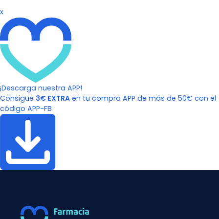
x
¡Descarga nuestra APP!
Consigue
3€ EXTRA
en tu compra APP de más de 50€ con el
código APP-FB