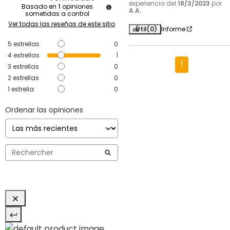
experiencia del
18/3/2023
por
Basado en
1
opiniones
A.A.
sometidas a control
Ver todas las reseñas de este sitio
Útil
(0)
Informe
5
estrellas
0
4
estrellas
1
1
3
estrellas
0
2
estrellas
0
1
estrella
0
Ordenar las opiniones