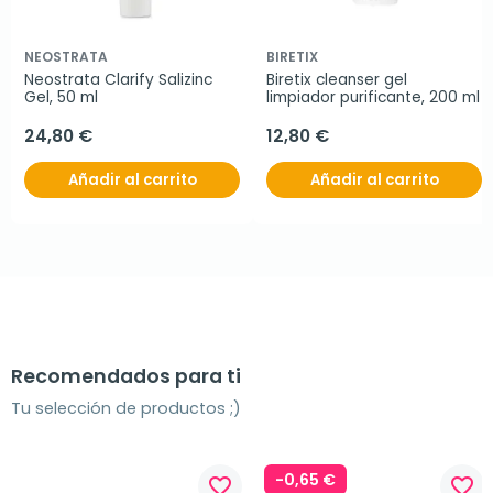
NEOSTRATA
BIRETIX
Neostrata Clarify Salizinc 
Biretix cleanser gel 
Gel, 50 ml
limpiador purificante, 200 ml
24,80 €
12,80 €
Añadir al carrito
Añadir al carrito
Recomendados para ti
Tu selección de productos ;)
-0,65 €
favorite_border
favorite_border