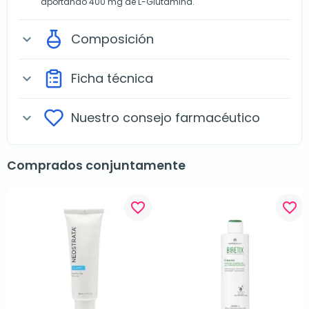
aportando 400 mg de L-Glutamina.
Composición
expand_more
Ficha técnica
expand_more
Nuestro consejo farmacéutico
expand_more
Comprados conjuntamente
favorite_border
favorite_border