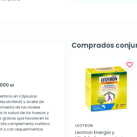
Comprados conju
favorite_border
1000 ui
menticio en cápsulas
calciferol) y aceite de
miento de los niveles
a la salud de los huesos y
os grasos que favorecen la
 Este complemento nutritivo
LEOTRON
it o con requerimientos
Leotron Energía y 