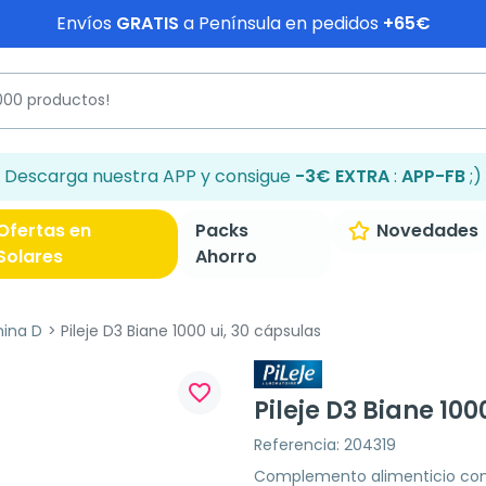
Envíos
GRATIS
a Península en pedidos
+65€
Descarga nuestra APP y consigue
-3€ EXTRA
:
APP-FB
;)
Ofertas en
Packs
Novedades
Solares
Ahorro
mina D
Pileje D3 Biane 1000 ui, 30 cápsulas
favorite_border
Pileje D3 Biane 100
Referencia: 204319
Complemento alimenticio con 