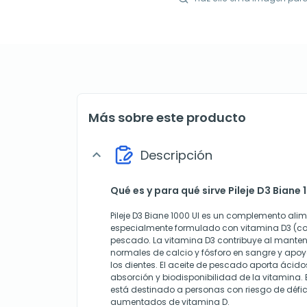
Más sobre este producto
Descripción
expand_more
Qué es y para qué sirve Pileje D3 Biane 
Pileje D3 Biane 1000 UI es un complemento ali
especialmente formulado con vitamina D3 (cole
pescado. La vitamina D3 contribuye al manteni
normales de calcio y fósforo en sangre y apoy
los dientes. El aceite de pescado aporta ácid
absorción y biodisponibilidad de la vitamina.
está destinado a personas con riesgo de défic
aumentados de vitamina D.