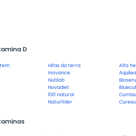
tamina D
ystem
Hifas da terra
Alfa he
Inovance
Aquile
Nutilab
Bioser
Novadiet
Bluecu
100 natural
Cumlau
Naturlíder
Curesu
taminas