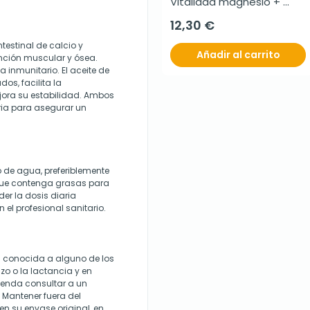
Vitalidad magnesio + 
vitamina D, 30 sobres 
12,30 €
bucodispersables
testinal de calcio y
Añadir al carrito
unción muscular y ósea.
 inmunitario. El aceite de
os, facilita la
ejora su estabilidad. Ambos
ia para asegurar un
 de agua, preferiblemente
que contenga grasas para
der la dosis diaria
l profesional sanitario.
ad conocida a alguno de los
o o la lactancia y en
ienda consultar a un
. Mantener fuera del
en su envase original, en