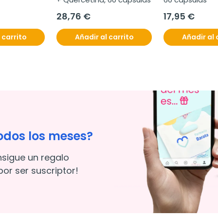
28,76 €
17,95 €
 carrito
Añadir al carrito
Añadir al 
odos los meses?
nsigue un regalo
or ser suscriptor!