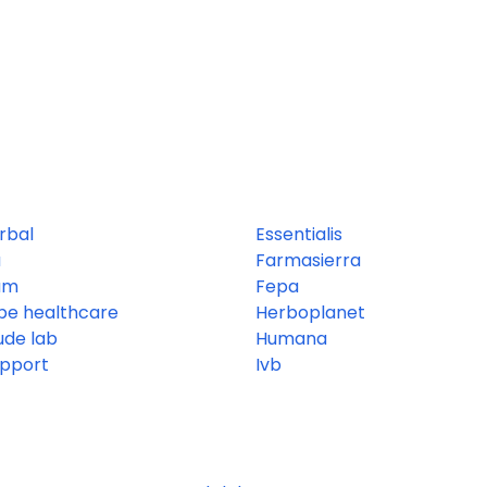
rbal
Essentialis
a
Farmasierra
um
Fepa
be healthcare
Herboplanet
de lab
Humana
pport
Ivb