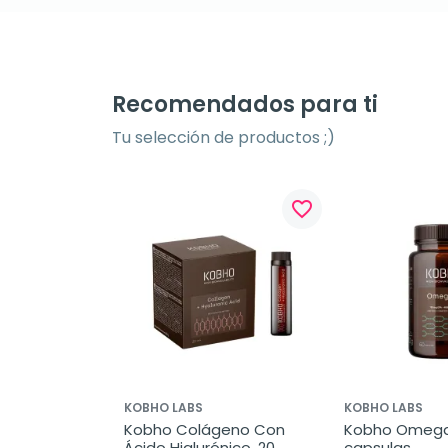
Recomendados para ti
Tu selección de productos ;)
favorite_border
favorite_border
KOBHO LABS
KOBHO LABS
st 
Kobho Colágeno Con 
Kobho Omega 
60 cápsulas
Ácido Hialurónico, 20 
capsulas