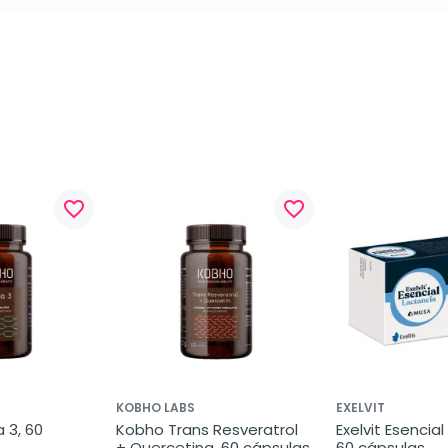
favorite_border
favorite_border
KOBHO LABS
EXELVIT
3, 60 
Kobho Trans Resveratrol 
Exelvit Esencial
+ Quercetina, 60 cápsulas
60 cápsulas