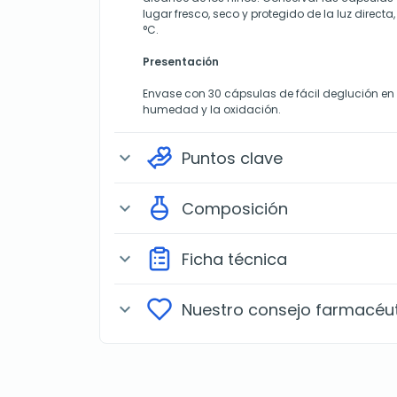
lugar fresco, seco y protegido de la luz directa,
°C.
Presentación
Envase con 30 cápsulas de fácil deglución en bl
humedad y la oxidación.
Puntos clave
expand_more
Composición
expand_more
Ficha técnica
expand_more
Nuestro consejo farmacéu
expand_more