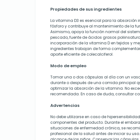
Propiedades de sus ingredientes
La vitamina D3 es esencial para la absorción in
fósforo y contribuye al mantenimiento de la f
Asimismo, apoya la función normal del sistema
pescado, fuente de ácidos grasos poliinsaturad
incorporación de la vitamina D en tejidos y m
ingredientes trabajan de forma complementar
aporte eficiente de colecalciferol.
Modo de empleo
Tomar una o dos cápsulas al día con un vaso
durante o después de una comida principal 
optimizar la absorción de la vitamina. No exce
recomendada. En caso de duda, consultar con e
Advertencias
No debe utilizarse en caso de hipersensibilid
componentes del producto. Durante el embaraz
situaciones de enfermedad crónica, se recom
profesional de la salud antes de iniciar su uso
alcance de los niños. Conservar las cápsulas 