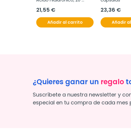
viales
21,55 €
23,36 €
l carrito
Añadir al carrito
Añadir al
¿Quieres ganar un
regalo
t
Suscríbete a nuestra newsletter y co
especial en tu compra de cada mes p