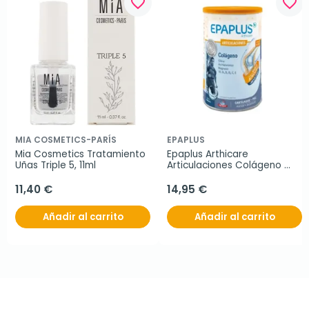
favorite_border
favorite_border
MIA COSMETICS-PARÍS
EPAPLUS
Mia Cosmetics Tratamiento 
Epaplus Arthicare 
Uñas Triple 5, 11ml
Articulaciones Colágeno 
Antiox Neutro, 317g
11,40 €
14,95 €
Añadir al carrito
Añadir al carrito