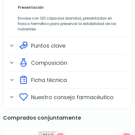
Presentación
Envase con 120 cápsulas blandas, presentadas en
frasco hermético para preservar la estabilidad de los
nutrientes.
Puntos clave
expand_more
Composición
expand_more
Ficha técnica
expand_more
Nuestro consejo farmacéutico
expand_more
Comprados conjuntamente