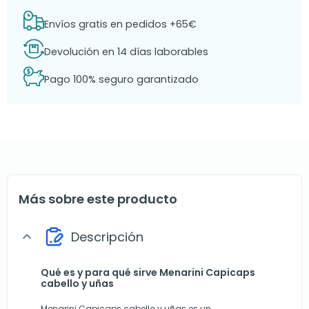
Envíos gratis en pedidos +65€
Devolución en 14 días laborables
Pago 100% seguro garantizado
Más sobre este producto
Descripción
expand_more
Qué es y para qué sirve Menarini Capicaps
cabello y uñas
Menarini Capicaps cabello y uñas es un