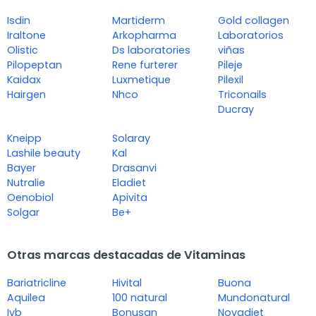
Isdin
Martiderm
Gold collagen
Iraltone
Arkopharma
Laboratorios
Olistic
Ds laboratories
viñas
Pilopeptan
Rene furterer
Pileje
Kaidax
Luxmetique
Pilexil
Hairgen
Nhco
Triconails
Ducray
Kneipp
Solaray
Lashile beauty
Kal
Bayer
Drasanvi
Nutralie
Eladiet
Oenobiol
Apivita
Solgar
Be+
Otras marcas destacadas de Vitaminas
Bariatricline
Hivital
Buona
Aquilea
100 natural
Mundonatural
Ivb
Bonusan
Novadiet