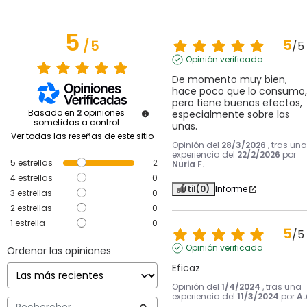
5
5
/
5
/
5
Opinión verificada
De momento muy bien, 
hace poco que lo consumo, 
pero tiene buenos efectos, 
Basado en
2
opiniones
especialmente sobre las 
sometidas a control
uñas.
Ver todas las reseñas de este sitio
Opinión del
28/3/2026
, tras una
experiencia del
22/2/2026
por
5
estrellas
2
Nuria F.
4
estrellas
0
Útil
(0)
Informe
3
estrellas
0
2
estrellas
0
1
estrella
0
5
/
5
Opinión verificada
Ordenar las opiniones
Eficaz
Opinión del
1/4/2024
, tras una
experiencia del
11/3/2024
por
A.