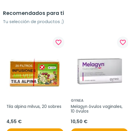
Recomendados para ti
Tu selección de productos ;)
favorite_border
favorite_border
GYNEA
Tila alpina milvus, 20 sobres
Melagyn óvulos vaginales, 
10 óvulos
4,55 €
10,50 €