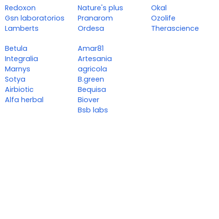
Redoxon
Nature's plus
Okal
Gsn laboratorios
Pranarom
Ozolife
Lamberts
Ordesa
Therascience
Betula
Amar81
Integralia
Artesania
Marnys
agricola
Sotya
B.green
Airbiotic
Bequisa
Alfa herbal
Biover
Bsb labs