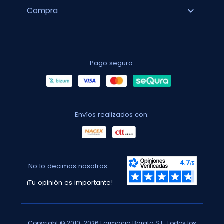
expand_more
Compra
Pago seguro:
Envíos realizados con:
No lo decimos nosotros...
¡Tu opinión es importante!
Copyright © 2010-2026 Farmacia Barata S.L. Todos los