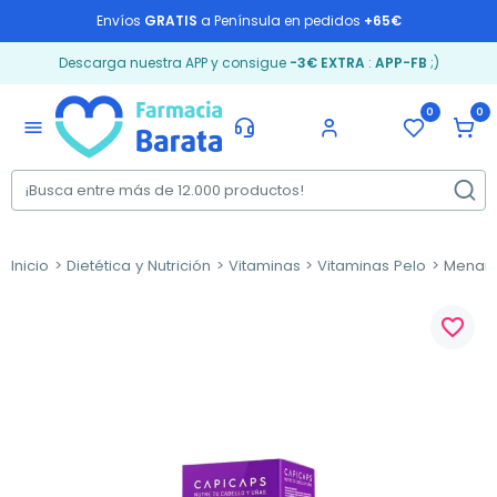
Envíos
GRATIS
a Península en pedidos
+65€
Descarga nuestra APP y consigue
-3€ EXTRA
:
APP-FB
;)
0
0
menu
Inicio
Dietética y Nutrición
Vitaminas
Vitaminas Pelo
Menarin
favorite_border