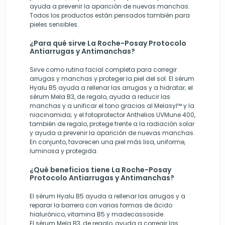
ayuda a prevenir la aparición de nuevas manchas.
Todos los productos están pensados también para
pieles sensibles.
¿Para qué sirve La Roche-Posay Protocolo
Antiarrugas y Antimanchas?
Sirve como rutina facial completa para corregir
arrugas y manchas y proteger la piel del sol. El sérum
Hyalu B5 ayuda a rellenar las arrugas y a hidratar; el
sérum Mela B3, de regalo, ayuda a reducir las
manchas y a unificar el tono gracias al Melasyl™ y la
niacinamida; y el fotoprotector Anthelios UVMune 400,
también de regalo, protege frente a la radiación solar
y ayuda a prevenir la aparición de nuevas manchas.
En conjunto, favorecen una piel más lisa, uniforme,
luminosa y protegida.
¿Qué beneficios tiene La Roche-Posay
Protocolo Antiarrugas y Antimanchas?
El sérum Hyalu B5 ayuda a rellenar las arrugas y a
reparar la barrera con varias formas de ácido
hialurónico, vitamina B5 y madecassoside.
El sérum Mela B3, de regalo, ayuda a corregir las