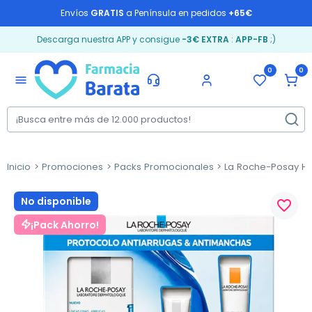
Envíos
GRATIS
a Península en pedidos
+65€
Descarga nuestra APP y consigue
-3€ EXTRA
:
APP-FB
;)
0
0
menu
Inicio
Promociones
Packs Promocionales
La Roche-Posay Hy
No disponible
favorite_border
¡Pack Ahorro!