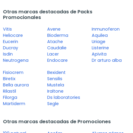
Otras marcas destacadas de Packs
Promocionales
Vitis
Avene
Inmunoferon
Heliocare
Bioderma
Aquilea
Eucerin
Atache
Uriage
Ducray
Caudalie
Listerine
Isdin
Lacer
Apivita
Neutrogena
Endocare
Dr arturo alba
Fisiocrem
Bexident
Biretix
Sensilis
Bella aurora
Mustela
Rilastil
Iraltone
Filorga
Ds laboratories
Martiderm
Segle
Otras marcas destacadas de Promociones