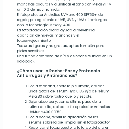
manchas oscuras y a unificar el tono con Melasyl™ y
un 10 % de niacinamida.
El fotoprotector Anthelios UVMune 400 SPF50+, de
regalo, protege frente a UVB, UVA y UVA ultra-largos
con la tecnología Mexoryl 400.
La fotoprotección diaria ayuda a prevenir la
aparición de nuevas manchas y el
fotoenvejecimiento.
Texturas ligeras y no grasas, aptas también para
pieles sensibles.
Una rutina completa de día y de noche reunida en un
solo pack.
¿Cómo usar La Roche-Posay Protocolo
Antiarrugas y Antimanchas?
Por la mañana, sobre la piel limpia, aplicar
unas gotas del sérum Hyalu B5 y/o del sérum
Mela B3 sobre rostro, cuello y escote.
Dejar absorber y, como último paso de la
rutina de día, aplicar el fotoprotector Anthelios
UVMune 400 SPF50+.
Por la noche, repetir la aplicación de los
sérums sobre la piel limpia, sin el fotoprotector.
Reaplicar el fotoprotector a lo largo del día en