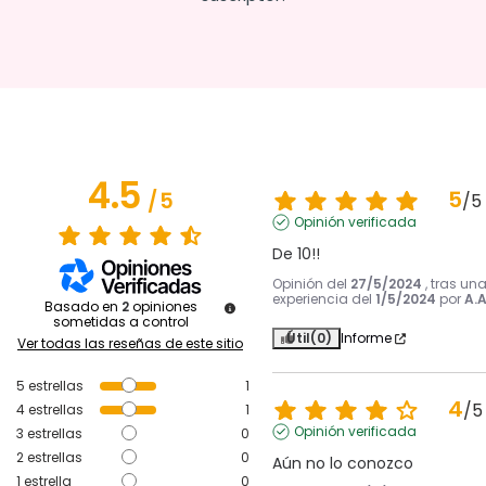
4.5
5
/
5
/
5
Opinión verificada
De 10!!
Opinión del
27/5/2024
, tras un
experiencia del
1/5/2024
por
A.A
Basado en
2
opiniones
sometidas a control
Útil
(0)
Informe
Ver todas las reseñas de este sitio
5
estrellas
1
4
/
5
4
estrellas
1
Opinión verificada
3
estrellas
0
2
estrellas
0
Aún no lo conozco
1
estrella
0