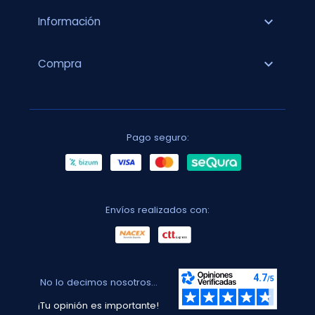
expand_more
Información
expand_more
Compra
Pago seguro:
Envíos realizados con:
No lo decimos nosotros...
¡Tu opinión es importante!