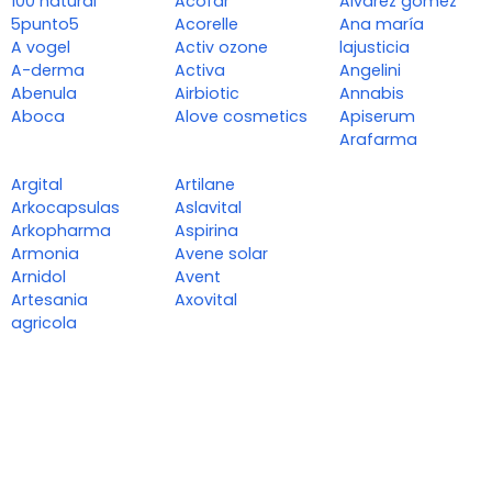
100 natural
Acofar
Alvarez gómez
5punto5
Acorelle
Ana maría
A vogel
Activ ozone
lajusticia
A-derma
Activa
Angelini
Abenula
Airbiotic
Annabis
Aboca
Alove cosmetics
Apiserum
Arafarma
Argital
Artilane
Arkocapsulas
Aslavital
Arkopharma
Aspirina
Armonia
Avene solar
Arnidol
Avent
Artesania
Axovital
agricola