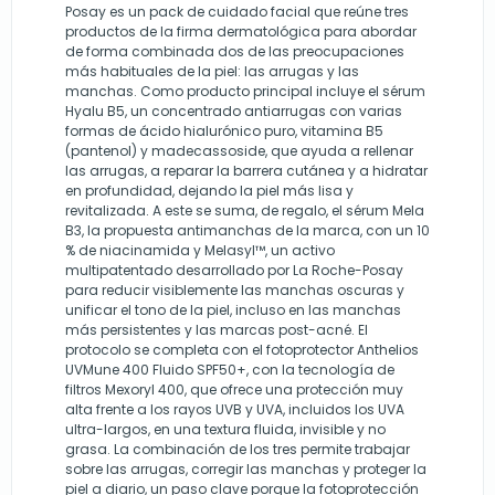
Posay es un pack de cuidado facial que reúne tres
productos de la firma dermatológica para abordar
de forma combinada dos de las preocupaciones
más habituales de la piel: las arrugas y las
manchas. Como producto principal incluye el sérum
Hyalu B5, un concentrado antiarrugas con varias
formas de ácido hialurónico puro, vitamina B5
(pantenol) y madecassoside, que ayuda a rellenar
las arrugas, a reparar la barrera cutánea y a hidratar
en profundidad, dejando la piel más lisa y
revitalizada. A este se suma, de regalo, el sérum Mela
B3, la propuesta antimanchas de la marca, con un 10
% de niacinamida y Melasyl™, un activo
multipatentado desarrollado por La Roche-Posay
para reducir visiblemente las manchas oscuras y
unificar el tono de la piel, incluso en las manchas
más persistentes y las marcas post-acné. El
protocolo se completa con el fotoprotector Anthelios
UVMune 400 Fluido SPF50+, con la tecnología de
filtros Mexoryl 400, que ofrece una protección muy
alta frente a los rayos UVB y UVA, incluidos los UVA
ultra-largos, en una textura fluida, invisible y no
grasa. La combinación de los tres permite trabajar
sobre las arrugas, corregir las manchas y proteger la
piel a diario, un paso clave porque la fotoprotección