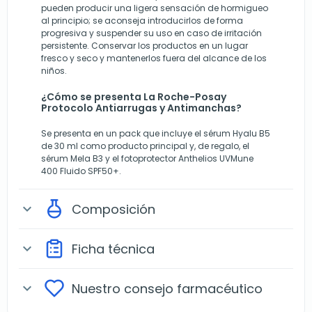
pueden producir una ligera sensación de hormigueo
al principio; se aconseja introducirlos de forma
progresiva y suspender su uso en caso de irritación
persistente. Conservar los productos en un lugar
fresco y seco y mantenerlos fuera del alcance de los
niños.
¿Cómo se presenta La Roche-Posay
Protocolo Antiarrugas y Antimanchas?
Se presenta en un pack que incluye el sérum Hyalu B5
de 30 ml como producto principal y, de regalo, el
sérum Mela B3 y el fotoprotector Anthelios UVMune
400 Fluido SPF50+.
Composición
expand_more
Ficha técnica
expand_more
Nuestro consejo farmacéutico
expand_more