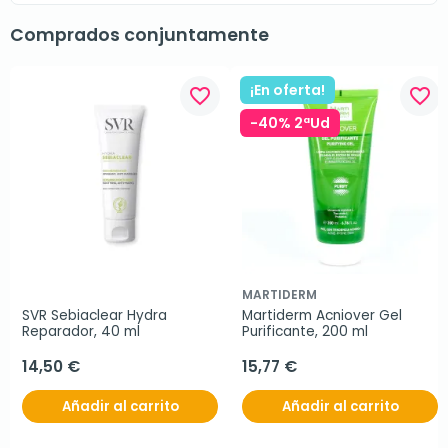
Comprados conjuntamente
¡En oferta!
favorite_border
favorite_border
-40% 2ªUd
MARTIDERM
SVR Sebiaclear Hydra 
Martiderm Acniover Gel 
Reparador, 40 ml
Purificante, 200 ml
14,50 €
15,77 €
Añadir al carrito
Añadir al carrito