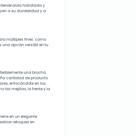
anteniéndola hidratada y
uyen a su durabilidad y a
para múltiples fines: como
s una opción versátil en tu
eferiblemente una brocha
eña cantidad de producto
lares, enfocándote en las
las mejillas, la frente y la
viene en un elegante
realizar retoques en