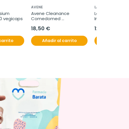
AVENE
LACTOFLORA
sium 
Avene Cleanance 
Lactoflora Prote
20 vegicaps
Comedomed 
Intestinal Adultos
Concentrado Anti-
viales
18,50 €
12,50 €
imperfecciones, 30 ml
carrito
Añadir al carrito
Añadir al c