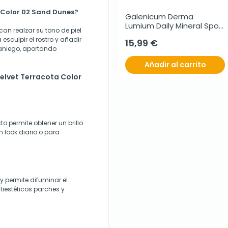
a Color 02 Sand Dunes?
Galenicum Derma 
Lumium Daily Mineral Spot 
an realzar su tono de piel
Color SPF50, 50 ml
esculpir el rostro y añadir
15,99 €
raniego, aportando
Añadir al carrito
Velvet Terracota Color
o permite obtener un brillo
un look diario o para
 y permite difuminar el
iestéticos parches y