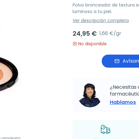
Polvo bronceador de textura s
luminoso a tu piel.
Ver descripción completa
24,95 €
1,66 €/gr
No disponible
Avísam
¿Necesitas 
farmacéutic
Hablamos
a ampliarla