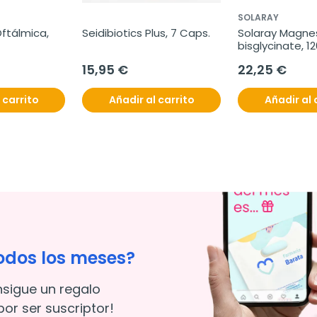
SOLARAY
ftálmica, 
Seidibiotics Plus, 7 Caps.
Solaray Magne
bisglycinate, 1
15,95 €
22,25 €
 carrito
Añadir al carrito
Añadir al 
odos los meses?
nsigue un regalo
or ser suscriptor!