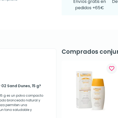
Envíos gratis en
De
pedidos +65€
Comprados conju
favorite_border
r 02 Sand Dunes, 15 g?
, 15 g es un polvo compacto
ado bronceado natural y
reza permiten una
un tono saludable y