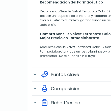
Recomendación del Farmacéutico
Recomiendo Sensilis Velvet Terracota Color 0
deseen un toque de color natural y radiante en 
fácil y su efecto duradero, garantizando un a
todo el día.
Compra Sensilis Velvet Terracota Colo
Mejor Precio en Farmaciabarata
Adquiere Sensilis Velvet Terracota Color 02 S
Farmaciabarata y luce un rostro luminoso y
profesional. ¡No te quedes sin el tuyo!
Puntos clave
expand_more
Composición
expand_more
Ficha técnica
expand_more