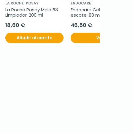
LA ROCHE-POSAY
ENDOCARE
La Roche Posay Mela B3 
Endocare Cellage cuello y 
Limpiador, 200 ml
escote, 80 ml
18,60 €
46,50 €
Añadir al carrito
Ver