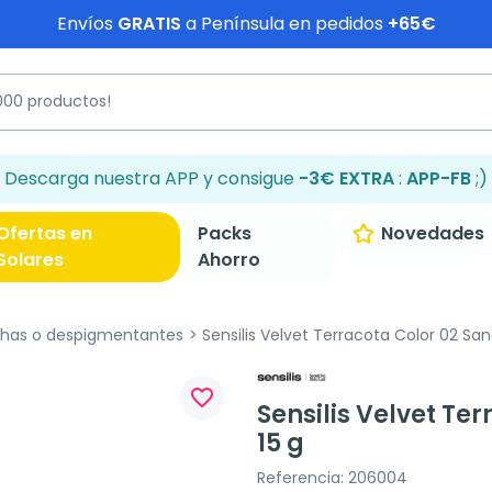
Envíos
GRATIS
a Península en pedidos
+65€
Descarga nuestra APP y consigue
-3€ EXTRA
:
APP-FB
;)
Ofertas en
Packs
Novedades
Solares
Ahorro
has o despigmentantes
Sensilis Velvet Terracota Color 02 San
favorite_border
Sensilis Velvet Te
15 g
Referencia: 206004