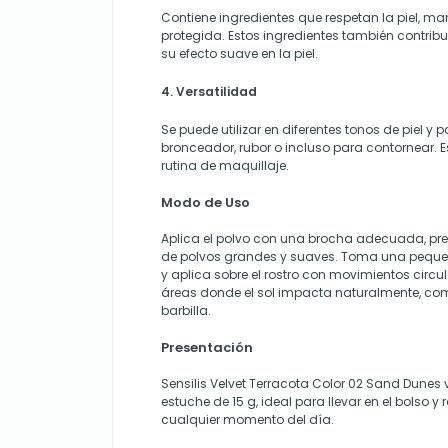
Contiene ingredientes que respetan la piel, m
protegida. Estos ingredientes también contrib
su efecto suave en la piel.
4. Versatilidad
Se puede utilizar en diferentes tonos de piel y 
bronceador, rubor o incluso para contornear. E
rutina de maquillaje.
Modo de Uso
Aplica el polvo con una brocha adecuada, pr
de polvos grandes y suaves. Toma una pequ
y aplica sobre el rostro con movimientos circu
áreas donde el sol impacta naturalmente, como 
barbilla.
Presentación
Sensilis Velvet Terracota Color 02 Sand Dunes 
estuche de 15 g, ideal para llevar en el bolso y 
cualquier momento del día.