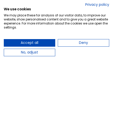
No lo decimos nosotros...
Privacy policy
We use cookies
¡Tu opinión es importante!
We may place these for analysis of our visitor data, to improve our
website, show personalised content and to give you a great website
experience. For more information about the cookies we use open the
settings.
Copyright © 2010-2026 Farmacia Barata S.L. Todos los
derechos reservados.
Accept all
Deny
No, adjust
Total:
21,95 €
−
+
Añadir al carrito