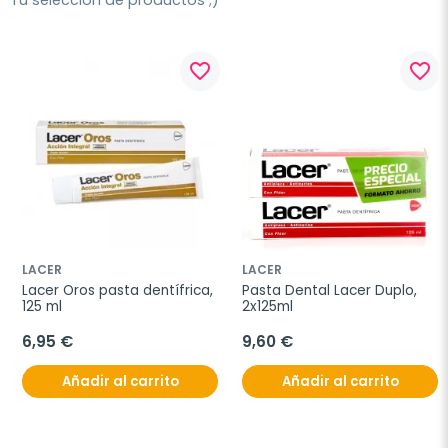
Tu selección de productos ;)
favorite_border
favorite_border
LACER
LACER
Lacer Oros pasta dentífrica, 
Pasta Dental Lacer Duplo, 
125 ml
2x125ml
6,95 €
9,60 €
Añadir al carrito
Añadir al carrito