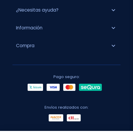
expand_more
¿Necesitas ayuda?
expand_more
Información
expand_more
Compra
Pago seguro:
Envíos realizados con: