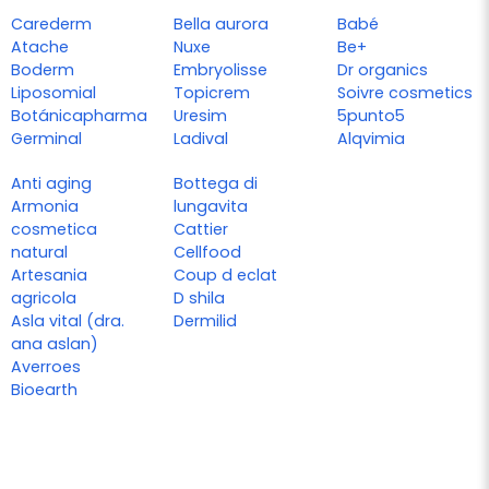
Carederm
Bella aurora
Babé
Atache
Nuxe
Be+
Boderm
Embryolisse
Dr organics
Liposomial
Topicrem
Soivre cosmetics
Botánicapharma
Uresim
5punto5
Germinal
Ladival
Alqvimia
Anti aging
Bottega di
Armonia
lungavita
cosmetica
Cattier
natural
Cellfood
Artesania
Coup d eclat
agricola
D shila
Asla vital (dra.
Dermilid
ana aslan)
Averroes
Bioearth