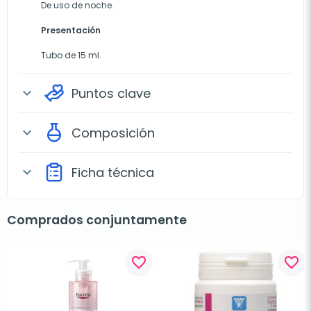
De uso de noche.
Presentación
Tubo de 15 ml.
Puntos clave
expand_more
Composición
expand_more
Ficha técnica
expand_more
Comprados conjuntamente
favorite_border
favorite_border