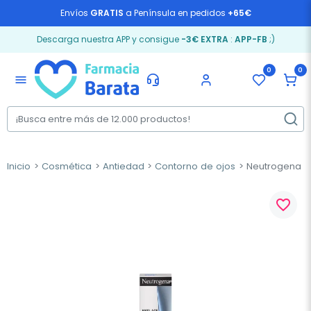
Envíos
GRATIS
a Península en pedidos
+65€
Descarga nuestra APP y consigue
-3€ EXTRA
:
APP-FB
;)
0
0
menu
Inicio
Cosmética
Antiedad
Contorno de ojos
Neutrogena Re
favorite_border