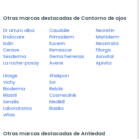
Otras marcas destacadas de Contorno de ojos
Dr arturo alba
Caudalie
Neoretin
Endocare
Primaderm
Martiderm
Isdin
Eucerin
Neostrata
Cerave
Remescar
Filorga
Sesderma
Gema herrerias
Axovital
La roche-posay
Avene
Apivita
Uriage
Xhekpon
Vichy
Svr
Bioderma
Belcils
Rilastil
Cosmeclinik
Sensilis
Medik8
Laboratorios
Basiko
viñas
Otras marcas destacadas de Antiedad