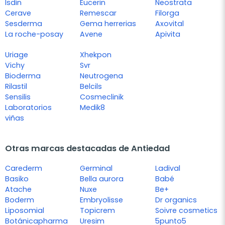
Isdin
Eucerin
Neostrata
Cerave
Remescar
Filorga
Sesderma
Gema herrerias
Axovital
La roche-posay
Avene
Apivita
Uriage
Xhekpon
Vichy
Svr
Bioderma
Neutrogena
Rilastil
Belcils
Sensilis
Cosmeclinik
Laboratorios
Medik8
viñas
Otras marcas destacadas de Antiedad
Carederm
Germinal
Ladival
Basiko
Bella aurora
Babé
Atache
Nuxe
Be+
Boderm
Embryolisse
Dr organics
Liposomial
Topicrem
Soivre cosmetics
Botánicapharma
Uresim
5punto5