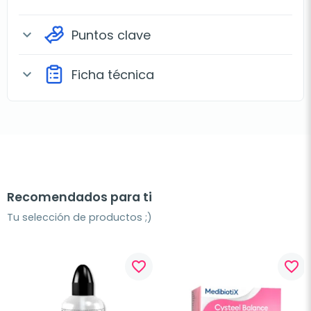
Puntos clave
expand_more
Ficha técnica
expand_more
Recomendados para ti
Tu selección de productos ;)
favorite_border
favorite_border