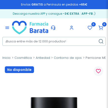
Envíos
GRATIS
a Península en pedidos
+65€
Descarga nuestra APP y consigue
-3€ EXTRA
:
APP-FB
;)
0
0
menu
Inicio
Cosmética
Antiedad
Contorno de ojos
Perricone MD 
No disponible
favorite_border