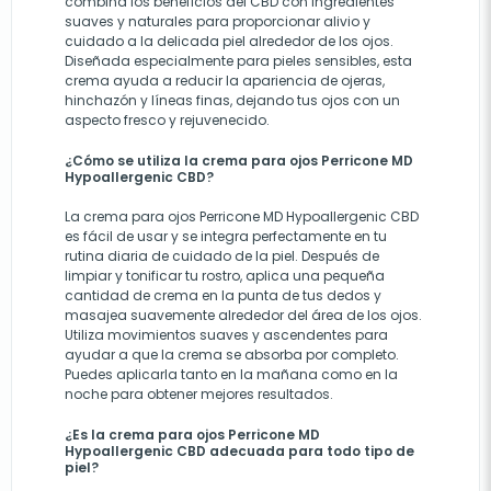
combina los beneficios del CBD con ingredientes
suaves y naturales para proporcionar alivio y
cuidado a la delicada piel alrededor de los ojos.
Diseñada especialmente para pieles sensibles, esta
crema ayuda a reducir la apariencia de ojeras,
hinchazón y líneas finas, dejando tus ojos con un
aspecto fresco y rejuvenecido.
¿Cómo se utiliza la crema para ojos Perricone MD
Hypoallergenic CBD?
La crema para ojos Perricone MD Hypoallergenic CBD
es fácil de usar y se integra perfectamente en tu
rutina diaria de cuidado de la piel. Después de
limpiar y tonificar tu rostro, aplica una pequeña
cantidad de crema en la punta de tus dedos y
masajea suavemente alrededor del área de los ojos.
Utiliza movimientos suaves y ascendentes para
ayudar a que la crema se absorba por completo.
Puedes aplicarla tanto en la mañana como en la
noche para obtener mejores resultados.
¿Es la crema para ojos Perricone MD
Hypoallergenic CBD adecuada para todo tipo de
piel?