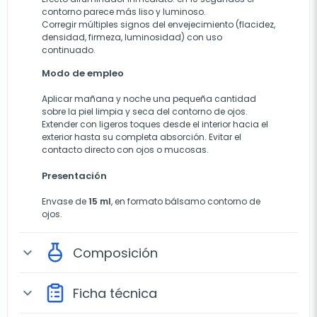
contorno parece más liso y luminoso.
Corregir múltiples signos del envejecimiento (flacidez,
densidad, firmeza, luminosidad) con uso
continuado.
Modo de empleo
Aplicar mañana y noche una pequeña cantidad
sobre la piel limpia y seca del contorno de ojos.
Extender con ligeros toques desde el interior hacia el
exterior hasta su completa absorción. Evitar el
contacto directo con ojos o mucosas.
Presentación
Envase de
15 ml
, en formato bálsamo contorno de
ojos.
Composición
expand_more
Ficha técnica
expand_more