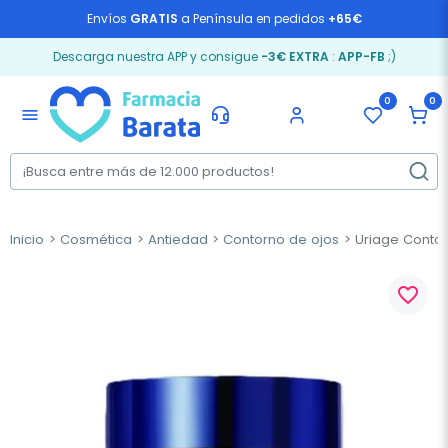
Envíos
GRATIS
a Península en pedidos
+65€
Descarga nuestra APP y consigue
-3€ EXTRA
:
APP-FB
;)
0
0
menu
Inicio
Cosmética
Antiedad
Contorno de ojos
Uriage Contor
favorite_border