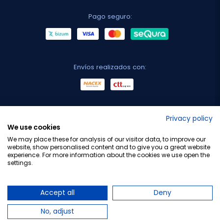
Pago seguro:
Envíos realizados con:
No lo decimos nosotros...
Privacy policy
We use cookies
¡Tu opinión es importante!
We may place these for analysis of our visitor data, to improve our
website, show personalised content and to give you a great website
experience. For more information about the cookies we use open the
settings.
Copyright © 2010-2026 Farmacia Barata S.L. Todos los
derechos reservados.
Accept all
Deny
No, adjust