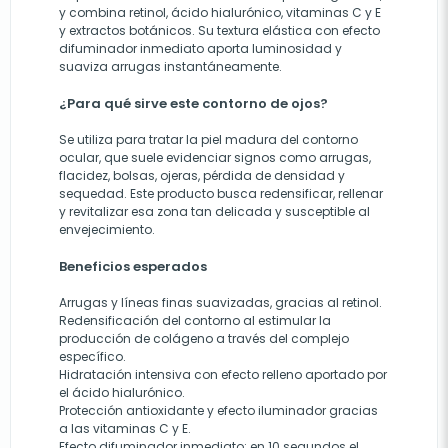
y combina retinol, ácido hialurónico, vitaminas C y E
y extractos botánicos. Su textura elástica con efecto
difuminador inmediato aporta luminosidad y
suaviza arrugas instantáneamente.
¿Para qué sirve este contorno de ojos?
Se utiliza para tratar la piel madura del contorno
ocular, que suele evidenciar signos como arrugas,
flacidez, bolsas, ojeras, pérdida de densidad y
sequedad. Este producto busca redensificar, rellenar
y revitalizar esa zona tan delicada y susceptible al
envejecimiento.
Beneficios esperados
Arrugas y líneas finas suavizadas, gracias al retinol.
Redensificación del contorno al estimular la
producción de colágeno a través del complejo
específico.
Hidratación intensiva con efecto relleno aportado por
el ácido hialurónico.
Protección antioxidante y efecto iluminador gracias
a las vitaminas C y E.
Efecto difuminador inmediato: en 10 segundos el