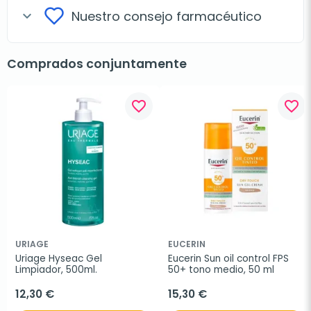
Nuestro consejo farmacéutico
expand_more
Comprados conjuntamente
favorite_border
favorite_border
URIAGE
EUCERIN
Uriage Hyseac Gel 
Eucerin Sun oil control FPS 
Limpiador, 500ml.
50+ tono medio, 50 ml
12,30 €
15,30 €