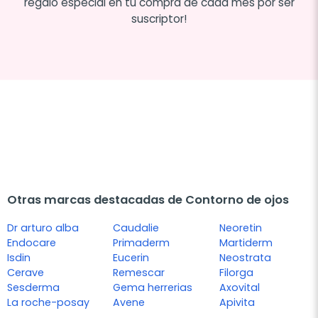
regalo especial en tu compra de cada mes por ser
suscriptor!
Otras marcas destacadas de Contorno de ojos
Dr arturo alba
Caudalie
Neoretin
Endocare
Primaderm
Martiderm
Isdin
Eucerin
Neostrata
Cerave
Remescar
Filorga
Sesderma
Gema herrerias
Axovital
La roche-posay
Avene
Apivita