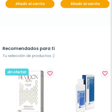
Añadir al carrito
Añadir al carrito
Recomendados para ti
Tu selección de productos ;)
¡En oferta!
favorite_border
favorite_border