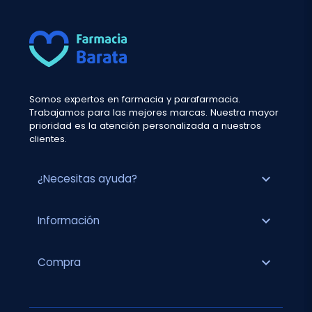
Somos expertos en farmacia y parafarmacia.
Trabajamos para las mejores marcas. Nuestra mayor
prioridad es la atención personalizada a nuestros
clientes.
expand_more
¿Necesitas ayuda?
expand_more
Información
expand_more
Compra