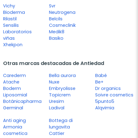
Vichy
Svr
Bioderma
Neutrogena
Rilastil
Belcils
Sensilis
Cosmeclinik
Laboratorios
Medik8
viñas
Basiko
Xhekpon
Otras marcas destacadas de Antiedad
Carederm
Bella aurora
Babé
Atache
Nuxe
Be+
Boderm
Embryolisse
Dr organics
Liposomial
Topicrem
Soivre cosmetics
Botánicapharma
Uresim
5punto5
Germinal
Ladival
Alqvimia
Anti aging
Bottega di
Armonia
lungavita
cosmetica
Cattier