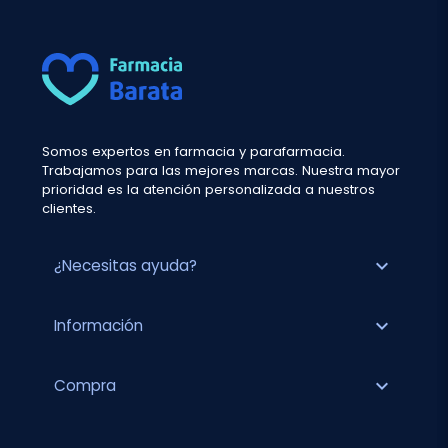
Somos expertos en farmacia y parafarmacia.
Trabajamos para las mejores marcas. Nuestra mayor
prioridad es la atención personalizada a nuestros
clientes.
expand_more
¿Necesitas ayuda?
expand_more
Información
expand_more
Compra