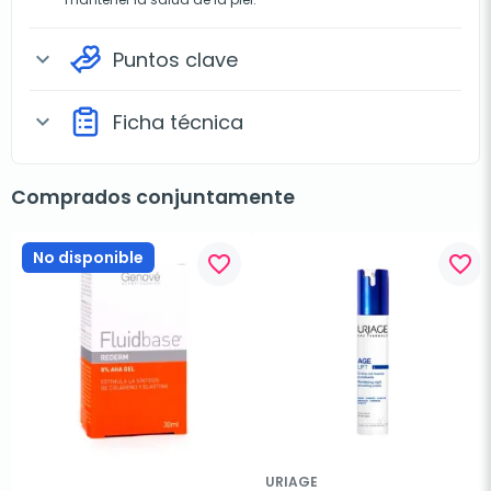
Puntos clave
expand_more
Ficha técnica
expand_more
Comprados conjuntamente
No disponible
favorite_border
favorite_border
URIAGE