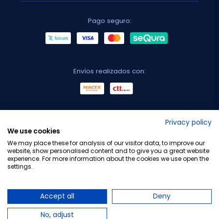
Pago seguro:
Envíos realizados con:
No lo decimos nosotros...
Privacy policy
We use cookies
¡Tu opinión es importante!
We may place these for analysis of our visitor data, to improve our
website, show personalised content and to give you a great website
experience. For more information about the cookies we use open the
settings.
Copyright © 2010-2026 Farmacia Barata S.L. Todos los
derechos reservados.
Accept all
Deny
No, adjust