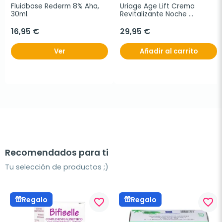
Fluidbase Rederm 8% Aha, 
Uriage Age Lift Crema 
30ml.
Revitalizante Noche 
Antiarrugas, 40 ml
16,95 €
29,95 €
Ver
Añadir al carrito
Recomendados para ti
Tu selección de productos ;)
Regalo
Regalo
favorite_border
favorite_border