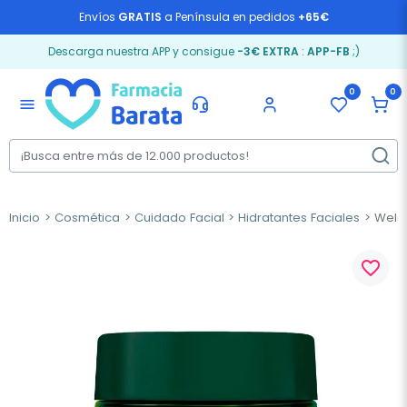
Envíos
GRATIS
a Península en pedidos
+65€
Descarga nuestra APP y consigue
-3€ EXTRA
:
APP-FB
;)
0
0
menu
Inicio
Cosmética
Cuidado Facial
Hidratantes Faciales
Weled
favorite_border