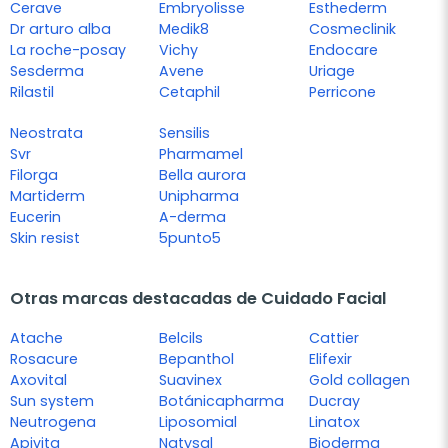
Cerave
Embryolisse
Esthederm
Dr arturo alba
Medik8
Cosmeclinik
La roche-posay
Vichy
Endocare
Sesderma
Avene
Uriage
Rilastil
Cetaphil
Perricone
Neostrata
Sensilis
Svr
Pharmamel
Filorga
Bella aurora
Martiderm
Unipharma
Eucerin
A-derma
Skin resist
5punto5
Otras marcas destacadas de Cuidado Facial
Atache
Belcils
Cattier
Rosacure
Bepanthol
Elifexir
Axovital
Suavinex
Gold collagen
Sun system
Botánicapharma
Ducray
Neutrogena
Liposomial
Linatox
Apivita
Natysal
Bioderma