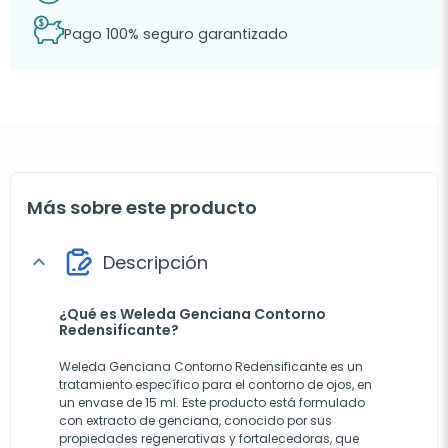
Pago 100% seguro garantizado
Más sobre este producto
Descripción
expand_more
¿Qué es Weleda Genciana Contorno
Redensificante?
Weleda Genciana Contorno Redensificante es un
tratamiento específico para el contorno de ojos, en
un envase de 15 ml. Este producto está formulado
con extracto de genciana, conocido por sus
propiedades regenerativas y fortalecedoras, que