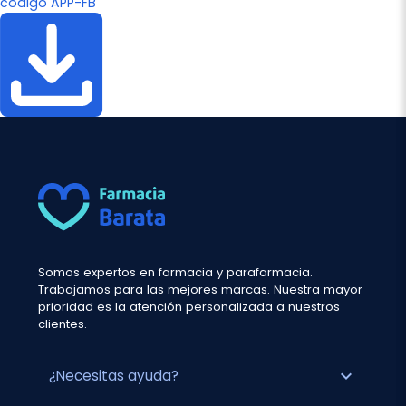
código APP-FB
Somos expertos en farmacia y parafarmacia.
Trabajamos para las mejores marcas. Nuestra mayor
prioridad es la atención personalizada a nuestros
clientes.
expand_more
¿Necesitas ayuda?