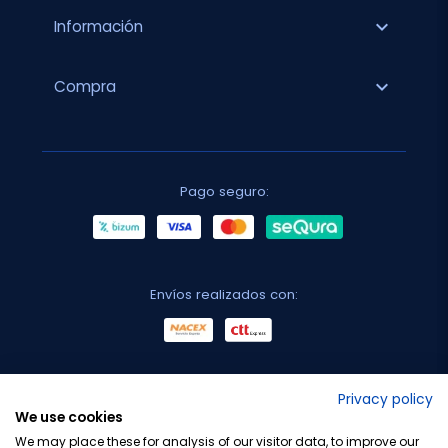
expand_more
Información
expand_more
Compra
Pago seguro:
Envíos realizados con:
No lo decimos nosotros...
Privacy policy
We use cookies
¡Tu opinión es importante!
We may place these for analysis of our visitor data, to improve our