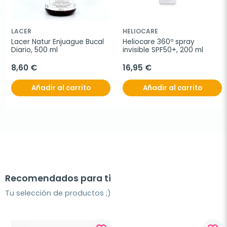
LACER
HELIOCARE
Lacer Natur Enjuague Bucal 
Heliocare 360º spray 
Diario, 500 ml
invisible SPF50+, 200 ml
8,60 €
16,95 €
Añadir al carrito
Añadir al carrito
Recomendados para ti
Tu selección de productos ;)