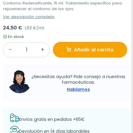
Contorno Redensificante, 15 ml. Tratamiento específico para
rejuvenecer el contorno de los ojos.
Ver descripción completa
24,50 €
1,63 €/ml
En stock
Añadir al carrito
¿Necesitas ayuda? Pide consejo a nuestras
farmacéuticas.
Hablamos
Envíos gratis en pedidos +65€
Devolución en 14 días laborables