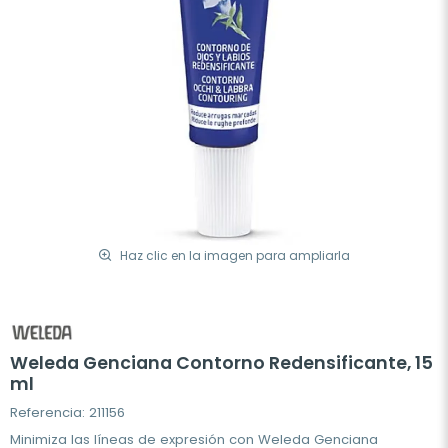
Haz clic en la imagen para ampliarla
Weleda Genciana Contorno Redensificante, 15
ml
Referencia: 211156
Minimiza las líneas de expresión con Weleda Genciana