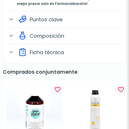
mejor precio solo en Farmaciabarata!
Puntos clave
expand_more
Composición
expand_more
Ficha técnica
expand_more
Comprados conjuntamente
favorite_border
favorite_border