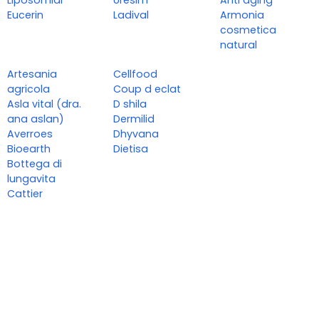
Liposomial
Uresim
Anti aging
Eucerin
Ladival
Armonia
cosmetica
natural
Artesania
Cellfood
agricola
Coup d eclat
Asla vital (dra.
D shila
ana aslan)
Dermilid
Averroes
Dhyvana
Bioearth
Dietisa
Bottega di
lungavita
Cattier