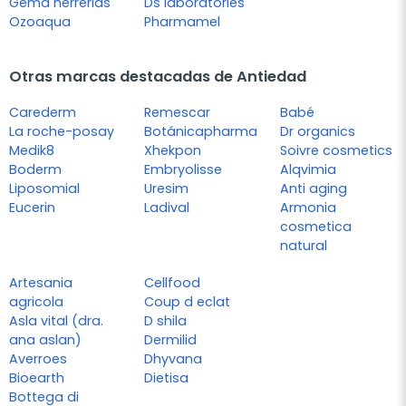
Gema herrerias
Ds laboratories
Ozoaqua
Pharmamel
Otras marcas destacadas de Antiedad
Carederm
Remescar
Babé
La roche-posay
Botánicapharma
Dr organics
Medik8
Xhekpon
Soivre cosmetics
Boderm
Embryolisse
Alqvimia
Liposomial
Uresim
Anti aging
Eucerin
Ladival
Armonia
cosmetica
natural
Artesania
Cellfood
agricola
Coup d eclat
Asla vital (dra.
D shila
ana aslan)
Dermilid
Averroes
Dhyvana
Bioearth
Dietisa
Bottega di