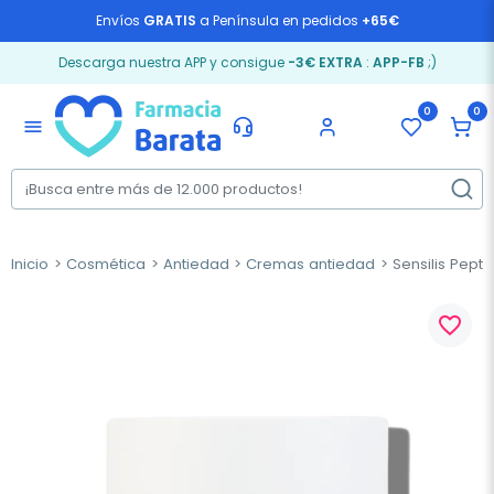
Envíos
GRATIS
a Península en pedidos
+65€
Descarga nuestra APP y consigue
-3€ EXTRA
:
APP-FB
;)
0
0
menu
Inicio
Cosmética
Antiedad
Cremas antiedad
Sensilis Pept
favorite_border