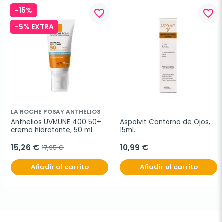
-15%
favorite_border
favorite_border
-5% EXTRA
LA ROCHE POSAY ANTHELIOS
Anthelios UVMUNE 400 50+ 
Aspolvit Contorno de Ojos, 
crema hidratante, 50 ml
15ml.
15,26 €
10,99 €
17,95 €
Añadir al carrito
Añadir al carrito