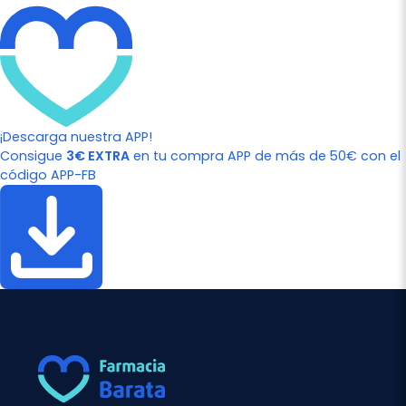
¡Descarga nuestra APP!
Consigue
3€ EXTRA
en tu compra APP de más de 50€ con el
código APP-FB