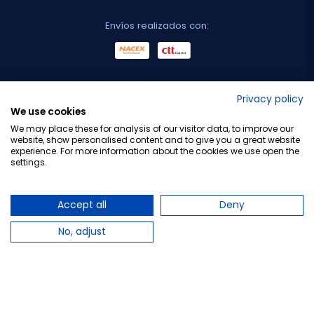
Envíos realizados con:
No lo decimos nosotros...
Privacy policy
We use cookies
¡Tu opinión es importante!
We may place these for analysis of our visitor data, to improve our
website, show personalised content and to give you a great website
experience. For more information about the cookies we use open the
settings.
Copyright © 2010-2026 Farmacia Barata S.L. Todos los
derechos reservados.
Accept all
Deny
No, adjust
Total:
24,50 €
−
+
Añadir al carrito