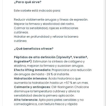
¿Para qué sirve?
Este sorbete está indicado para:
Reducir visiblemente arrugas y líneas de expresión.
Mejorar la firmeza y elasticidad del rostro.
Calmar la sensibilidad, rojeces e irritaciones
cutáneas.
Hidratar en profundidad y reforzar la barrera
cutánea.
¿Qué beneficios ofrece?
Péptidos de alta definición (Uplevity®, Versillin®,
Argireline®):
Estimulan la síntesis de colágeno y
elastina, mejoran la firmeza y suavizan arrugas.
Efecto lifting inmediato:
Proporciona una reducción
de arrugas de hasta -29 % al instante.
Hidratación intensiva:
Ácido hialurónico que
aumenta la hidratación hasta un +57 % en un mes.
Calmante y antirojeces:
CM-Naringenin Chalcone
disminuye la temperatura cutánea y alivia la
sensibilidad desde la primera aplicación.
Alta tolerancia:
Apta para pieles sensibles y no
comedogénica, con textura fresca y rápida