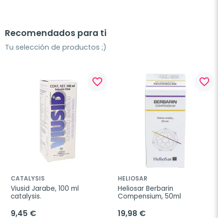
Recomendados para ti
Tu selección de productos ;)
favorite_border
favorite_border
CATALYSIS
HELIOSAR
Viusid Jarabe, 100 ml 
Heliosar Berbarin 
catalysis.
Compensium, 50ml
9,45 €
19,98 €