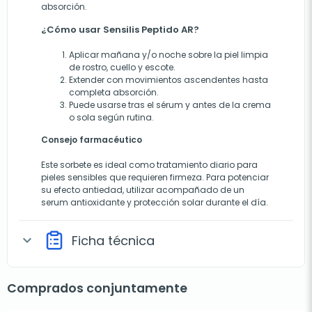
absorción.
¿Cómo usar Sensilis Peptido AR?
Aplicar mañana y/o noche sobre la piel limpia
de rostro, cuello y escote.
Extender con movimientos ascendentes hasta
completa absorción.
Puede usarse tras el sérum y antes de la crema
o sola según rutina.
Consejo farmacéutico
Este sorbete es ideal como tratamiento diario para
pieles sensibles que requieren firmeza. Para potenciar
su efecto antiedad, utilizar acompañado de un
serum antioxidante y protección solar durante el día.
Ficha técnica
expand_more
Comprados conjuntamente