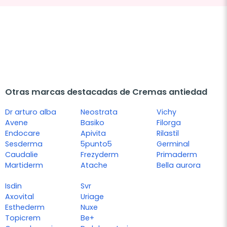
Otras marcas destacadas de Cremas antiedad
Dr arturo alba
Neostrata
Vichy
Avene
Basiko
Filorga
Endocare
Apivita
Rilastil
Sesderma
5punto5
Germinal
Caudalie
Frezyderm
Primaderm
Martiderm
Atache
Bella aurora
Isdin
Svr
Axovital
Uriage
Esthederm
Nuxe
Topicrem
Be+