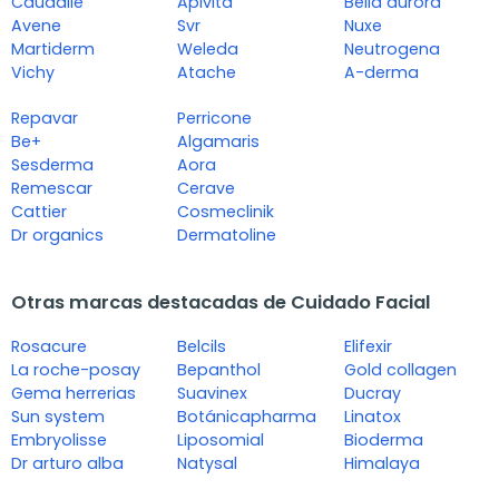
Caudalie
Apivita
Bella aurora
Avene
Svr
Nuxe
Martiderm
Weleda
Neutrogena
Vichy
Atache
A-derma
Repavar
Perricone
Be+
Algamaris
Sesderma
Aora
Remescar
Cerave
Cattier
Cosmeclinik
Dr organics
Dermatoline
Otras marcas destacadas de Cuidado Facial
Rosacure
Belcils
Elifexir
La roche-posay
Bepanthol
Gold collagen
Gema herrerias
Suavinex
Ducray
Sun system
Botánicapharma
Linatox
Embryolisse
Liposomial
Bioderma
Dr arturo alba
Natysal
Himalaya