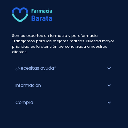
Somos expertos en farmacia y parafarmacia.
Trabajamos para las mejores marcas. Nuestra mayor
prioridad es la atención personalizada a nuestros
clientes.
expand_more
¿Necesitas ayuda?
expand_more
Información
expand_more
Compra