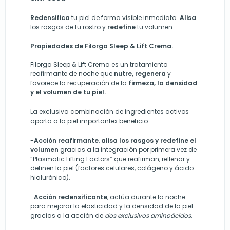
Redensifica
tu piel de forma visible inmediata.
Alisa
los rasgos de tu rostro y
redefine
tu volumen.
Propiedades de Filorga Sleep & Lift Crema.
Filorga Sleep & Lift Crema es un tratamiento
reafirmante de noche que
nutre, regenera
y
favorece la recuperación de la
firmeza, la densidad
y el volumen de tu piel.
La exclusiva combinación de ingredientes activos
aporta a la piel importantex beneficio:
-
Acción reafirmante
,
alisa los rasgos y redefine el
volumen
gracias a la integración por primera vez de
“Plasmatic Lifting Factors” que reafirman, rellenar y
definen la piel (factores celulares, colágeno y ácido
hialurónico).
-
Acción redensificante
, actúa durante la noche
para mejorar la elasticidad y la densidad de la piel
gracias a la acción de
dos exclusivos aminoácidos
.