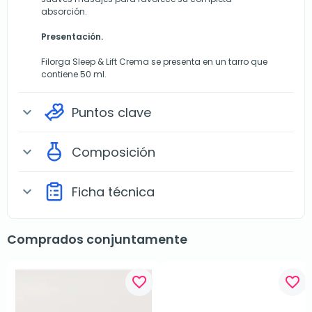
absorción.
Presentación.
Filorga Sleep & Lift Crema se presenta en un tarro que
contiene 50 ml.
Puntos clave
expand_more
Composición
expand_more
Ficha técnica
expand_more
Comprados conjuntamente
favorite_border
favorite_border