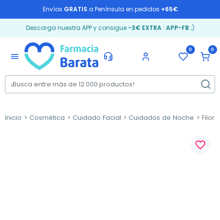
Envíos
GRATIS
a Península en pedidos
+65€
Descarga nuestra APP y consigue
-3€ EXTRA
:
APP-FB
;)
0
0
menu
Inicio
Cosmética
Cuidado Facial
Cuidados de Noche
Filorg
favorite_border