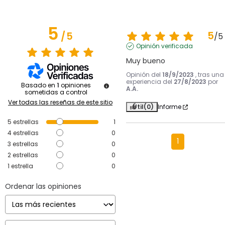
5
5
/
5
/
5
Opinión verificada
Muy bueno
Opinión del
18/9/2023
, tras una
experiencia del
27/8/2023
por
Basado en
1
opiniones
A.A.
sometidas a control
Ver todas las reseñas de este sitio
Útil
(0)
Informe
5
estrellas
1
4
estrellas
0
1
3
estrellas
0
2
estrellas
0
1
estrella
0
Ordenar las opiniones