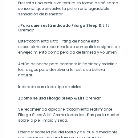
Presenta una exclusiva textura en forma de bálsamo
sensorial que envuelve tu piel en una agradable
sensación de bienestar.
¿Para quién está indicado Filorga Sleep & Lift
Crema?
Este tratamiento ultra-lifting de noche está
especialmente recomendado combatir los signos de
envejecimiento como pérdida de firmeza y volumen.
Actúa de noche para combatir la flacidez y redefinir
los rasgos para devolver a tu rostro su belleza
natural.
Indicado para todo tipo de pieles.
¿Cómo se usa Filo
rga Sleep & Lift Crema?
Se recomienda aplicar el tratamiento reafirmante
Filorga Sleep & Lift Crema todos los días por la noche
sobre la piel limpia y seca.
Extender sobre la piel del rostro y del cuello mediante
suaves masajes para favorece su completa