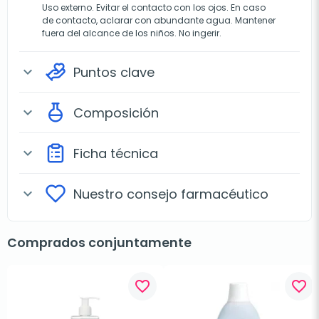
Uso externo. Evitar el contacto con los ojos. En caso
de contacto, aclarar con abundante agua. Mantener
fuera del alcance de los niños. No ingerir.
Puntos clave
expand_more
Composición
expand_more
Ficha técnica
expand_more
Nuestro consejo farmacéutico
expand_more
Comprados conjuntamente
favorite_border
favorite_border