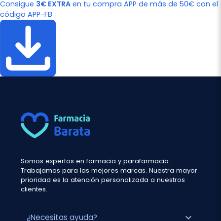
Consigue
3€ EXTRA
en tu compra APP de más de 50€ con el
código APP-FB
Somos expertos en farmacia y parafarmacia.
Trabajamos para las mejores marcas. Nuestra mayor
prioridad es la atención personalizada a nuestros
clientes.
expand_more
¿Necesitas ayuda?