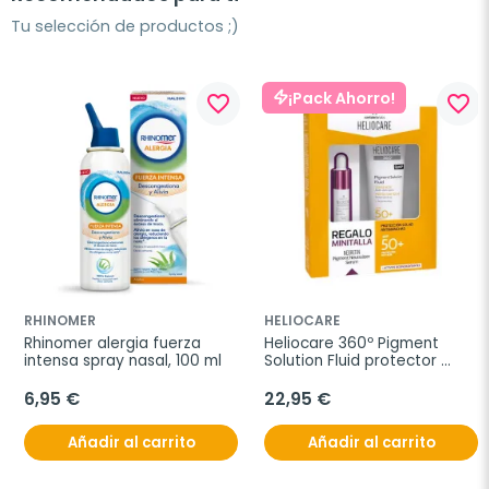
Tu selección de productos ;)
¡Pack Ahorro!
favorite_border
favorite_border
RHINOMER
HELIOCARE
Rhinomer alergia fuerza 
Heliocare 360º Pigment 
intensa spray nasal, 100 ml
Solution Fluid protector 
SPF50+, 50 ml + REGALO 
Neoretin Pigment Sérum 10 
6,95 €
22,95 €
ml
Añadir al carrito
Añadir al carrito