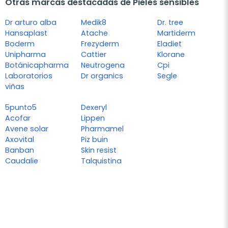
Otras marcas destacadas de Pieles sensibles
Dr arturo alba
Medik8
Dr. tree
Hansaplast
Atache
Martiderm
Boderm
Frezyderm
Eladiet
Unipharma
Cattier
Klorane
Botánicapharma
Neutrogena
Cpi
Laboratorios
Dr organics
Segle
viñas
5punto5
Dexeryl
Acofar
Lippen
Avene solar
Pharmamel
Axovital
Piz buin
Banban
Skin resist
Caudalie
Talquistina