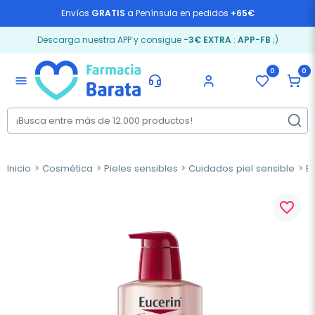
Envíos
GRATIS
a Península en pedidos
+65€
Descarga nuestra APP y consigue
-3€ EXTRA
:
APP-FB
;)
0
0
menu
Inicio
Cosmética
Pieles sensibles
Cuidados piel sensible
Eu
favorite_border