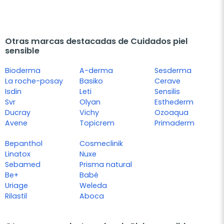
Otras marcas destacadas de Cuidados piel
sensible
Bioderma
A-derma
Sesderma
La roche-posay
Basiko
Cerave
Isdin
Leti
Sensilis
Svr
Olyan
Esthederm
Ducray
Vichy
Ozoaqua
Avene
Topicrem
Primaderm
Bepanthol
Cosmeclinik
Linatox
Nuxe
Sebamed
Prisma natural
Be+
Babé
Uriage
Weleda
Rilastil
Aboca