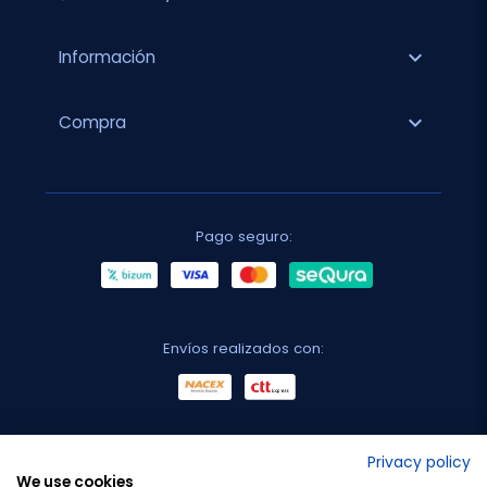
expand_more
Información
expand_more
Compra
Pago seguro:
Envíos realizados con:
No lo decimos nosotros...
Privacy policy
We use cookies