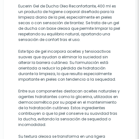
Eucerin Gel de Ducha Oleo Reconfortante, 400 ml es
un producto de higiene corporal diseñado para la
limpieza diaria de la piel, especialmente en pieles
secas o con sensación de tirantez. Se trata de un gel
de ducha con base oleosa que permite limpiar la piel
respetando su equilibrio natural, aportando una
sensación de confort tras el uso.
Este tipo de gel incorpora aceites y tensioactivos
suaves que ayudan a eliminar la suciedad sin
alterar la barrera cutánea. Su formulación está
orientada a reducir la pérdida de hidratación
durante la limpieza, lo que resulta especialmente
importante en pieles con tendencia a la sequedad.
Entre sus componentes destacan aceites naturales y
agentes hidratantes como la glicerina, utilizados en
dermocosmética por su papel en el mantenimiento
de la hidratación cutánea. Estos ingredientes
contribuyen a que la piel conserve su suavidad tras
la ducha, evitando la sensación de sequedad o
incomodidad.
Su textura oleosa se transforma en una ligera