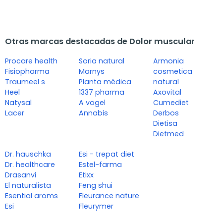
Otras marcas destacadas de Dolor muscular
Procare health
Soria natural
Armonia
Fisiopharma
Marnys
cosmetica
Traumeel s
Planta médica
natural
Heel
1337 pharma
Axovital
Natysal
A vogel
Cumediet
Lacer
Annabis
Derbos
Dietisa
Dietmed
Dr. hauschka
Esi - trepat diet
Dr. healthcare
Estel-farma
Drasanvi
Etixx
El naturalista
Feng shui
Esential aroms
Fleurance nature
Esi
Fleurymer