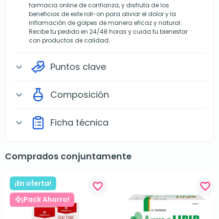
farmacia online de confianza, y disfruta de los
beneficios de este roll-on para aliviar el dolor y la
inflamación de golpes de manera eficaz y natural.
Recibe tu pedido en 24/48 horas y cuida tu bienestar
con productos de calidad.
Puntos clave
expand_more
Composición
expand_more
Ficha técnica
expand_more
Comprados conjuntamente
¡En oferta!
favorite_border
favorite_border
¡Pack Ahorro!