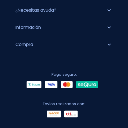
expand_more
¿Necesitas ayuda?
expand_more
Información
expand_more
Compra
Pago seguro:
Envíos realizados con: