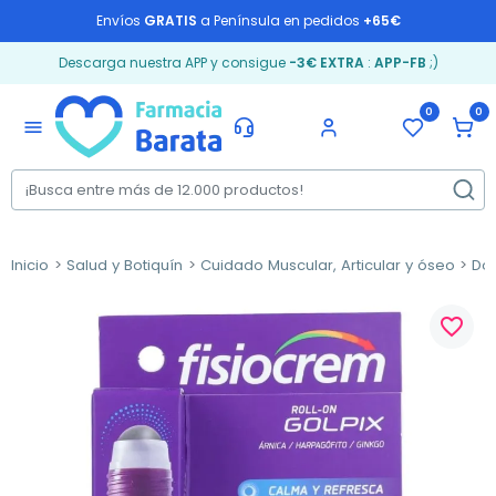
Envíos
GRATIS
a Península en pedidos
+65€
Descarga nuestra APP y consigue
-3€ EXTRA
:
APP-FB
;)
0
0
menu
Inicio
Salud y Botiquín
Cuidado Muscular, Articular y óseo
Dol
favorite_border