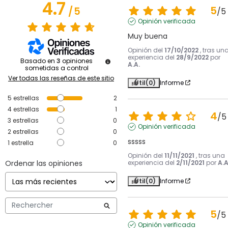
4.7
5
/
5
/
5
Opinión verificada
Muy buena
Opinión del
17/10/2022
, tras un
experiencia del
28/9/2022
por
Basado en
3
opiniones
A.A.
sometidas a control
Ver todas las reseñas de este sitio
Útil
(0)
Informe
5
estrellas
2
4
estrellas
1
4
/
5
3
estrellas
0
Opinión verificada
2
estrellas
0
sssss
1
estrella
0
Opinión del
11/11/2021
, tras una
Ordenar las opiniones
experiencia del
2/11/2021
por
A.A
Útil
(0)
Informe
5
/
5
Opinión verificada