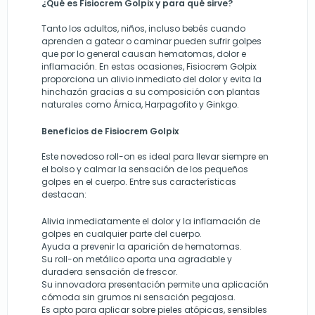
¿Qué es Fisiocrem Golpix y para qué sirve?
Tanto los adultos, niños, incluso bebés cuando
aprenden a gatear o caminar pueden sufrir golpes
que por lo general causan hematomas, dolor e
inflamación. En estas ocasiones, Fisiocrem Golpix
proporciona un alivio inmediato del dolor y evita la
hinchazón gracias a su composición con plantas
naturales como Árnica, Harpagofito y Ginkgo.
Beneficios de Fisiocrem Golpix
Este novedoso roll-on es ideal para llevar siempre en
el bolso y calmar la sensación de los pequeños
golpes en el cuerpo. Entre sus características
destacan:
Alivia inmediatamente el dolor y la inflamación de
golpes en cualquier parte del cuerpo.
Ayuda a prevenir la aparición de hematomas.
Su roll-on metálico aporta una agradable y
duradera sensación de frescor.
Su innovadora presentación permite una aplicación
cómoda sin grumos ni sensación pegajosa.
Es apto para aplicar sobre pieles atópicas, sensibles