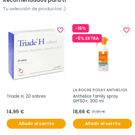
Tu selección de productos ;)
-15%
favorite_border
favorite_border
-5% EXTRA
LA ROCHE POSAY ANTHELIOS
Triade H, 20 sobres
Anthelios family spray 
SPF50+, 300 ml
14,95 €
18,66 €
21,95 €
Añadir al carrito
Añadir al carrito