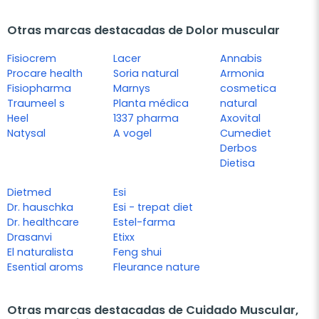
Otras marcas destacadas de Dolor muscular
Fisiocrem
Lacer
Annabis
Procare health
Soria natural
Armonia
Fisiopharma
Marnys
cosmetica
Traumeel s
Planta médica
natural
Heel
1337 pharma
Axovital
Natysal
A vogel
Cumediet
Derbos
Dietisa
Dietmed
Esi
Dr. hauschka
Esi - trepat diet
Dr. healthcare
Estel-farma
Drasanvi
Etixx
El naturalista
Feng shui
Esential aroms
Fleurance nature
Otras marcas destacadas de Cuidado Muscular,