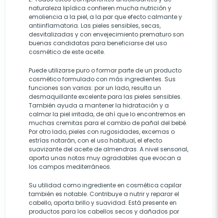
naturaleza lipídica confieren mucha nutrición y
emoliencia a la piel, a la par que efecto calmante y
antiinflamatoria. Las pieles sensibles, secas,
desvitalizadas y con envejecimiento prematuro son
buenas candidatas para beneficiarse del uso
cosmético de este aceite.
Puede utilizarse puro o formar parte de un producto
cosmético formulado con más ingredientes. Sus
funciones son varias: por un lado, resulta un
desmaquillante excelente para las pieles sensibles.
También ayuda a mantener la hidratación y a
calmar la piel irritada, de ahí que lo encontremos en
muchas cremitas para el cambio de pañal del bebé.
Por otro lado, pieles con rugosidades, excemas o
estrías notarán, con el uso habitual, el efecto
suavizante del aceite de almendras. A nivel sensorial,
aporta unas notas muy agradables que evocan a
los campos mediterráneos.
Su utilidad como ingrediente en cosmética capilar
también es notable. Contribuye a nutrir y reparar el
cabello, aporta brillo y suavidad. Está presente en
productos para los cabellos secos y dañados por