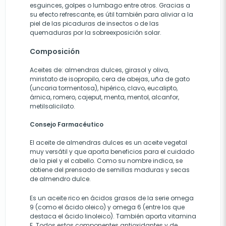
esguinces, golpes o lumbago entre otros. Gracias a
su efecto refrescante, es útil también para aliviar a la
piel de las picaduras de insectos o de las
quemaduras por la sobreexposición solar.
Composición
Aceites de: almendras dulces, girasol y oliva,
miristato de isopropilo, cera de abejas, uña de gato
(uncaria tormentosa), hipérico, clavo, eucalipto,
árnica, romero, cajeput, menta, mentol, alcanfor,
metilsalicilato.
Consejo Farmacéutico
El aceite de almendras dulces es un aceite vegetal
muy versátil y que aporta beneficios para el cuidado
de la piel y el cabello. Como su nombre indica, se
obtiene del prensado de semillas maduras y secas
de almendro dulce.
Es un aceite rico en ácidos grasos de la serie omega
9 (como el ácido oleico) y omega 6 (entre los que
destaca el ácido linoleico). También aporta vitamina
E. Todos estos componentes antioxidantes y de