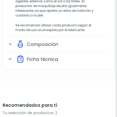
agentes externos como el sol o los tintes. En
productos de maquillaje resulta igualmente
interesante, ya que aporta un extra de nutrición y
cuidado a la piel.
Se recomeinda utilizar cada producto según el
modo de uso aconsejado por el fabricante.
Composición
expand_more
Ficha técnica
expand_more
Recomendados para ti
Tu selección de productos ;)