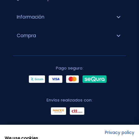
expand_more
Información
expand_more
Compra
Pago seguro:
Envíos realizados con:
No lo decimos nosotros...
Privacy policy
We use cookies