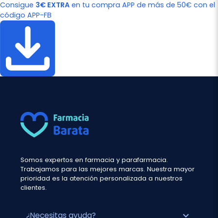
Consigue
3€ EXTRA
en tu compra APP de más de 50€ con el
código APP-FB
Somos expertos en farmacia y parafarmacia.
Trabajamos para las mejores marcas. Nuestra mayor
prioridad es la atención personalizada a nuestros
clientes.
expand_more
¿Necesitas ayuda?