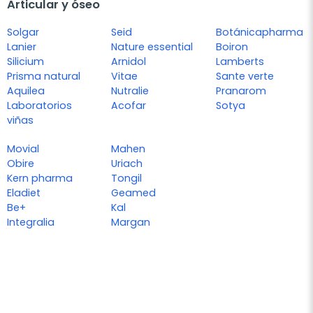
Articular y óseo
Solgar
Seid
Botánicapharma
Lanier
Nature essential
Boiron
Silicium
Arnidol
Lamberts
Prisma natural
Vitae
Sante verte
Aquilea
Nutralie
Pranarom
Laboratorios
Acofar
Sotya
viñas
Movial
Mahen
Obire
Uriach
Kern pharma
Tongil
Eladiet
Geamed
Be+
Kal
Integralia
Margan