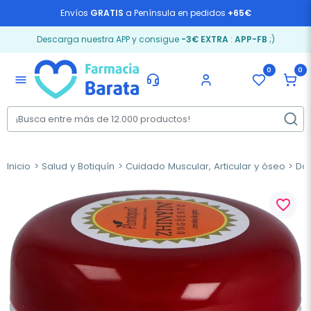
Envíos
GRATIS
a Península en pedidos
+65€
Descarga nuestra APP y consigue
-3€ EXTRA
:
APP-FB
;)
0
0
menu
Inicio
Salud y Botiquín
Cuidado Muscular, Articular y óseo
Dol
favorite_border