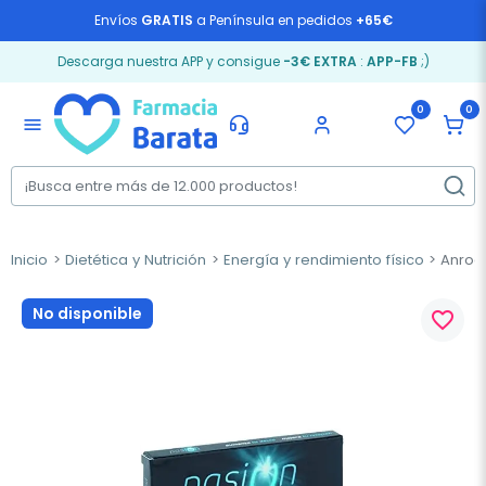
Envíos
GRATIS
a Península en pedidos
+65€
Descarga nuestra APP y consigue
-3€ EXTRA
:
APP-FB
;)
0
0
menu
Inicio
Dietética y Nutrición
Energía y rendimiento físico
Anroch
No disponible
favorite_border