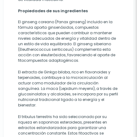
Propiedades de sus ingredientes
El ginseng coreano (Panax ginseng) incluido en la
fórmula aporta ginsenósidos, compuestos
característicos que pueden contribuir a mantener
niveles adecuados de energía y vitalidad dentro de
un estilo de vida equilibrado. El ginseng siberiano
(Eleutherococcus senticosus) complementa esta
acción con eleuterósidos, favoreciendo el aporte de
fitocompuestos adaptogénicos.
El extracto de Ginkgo biloba, rico en flavonoides y
terpenoides, contribuye a la microcirculación al
actuar como modulador de la circulación
sanguínea. La maca (Lepidium meyenii), a través de
glucosinolatos y alcaloides, se incorpora por su perfil
nutricional tradicional ligado a la energía y el
bienestar.
El tribulus terrestris ha sido seleccionado por su
riqueza en saponinas esteroideas, presentes en
extractos estandarizados para garantizar una
concentración constante. Estos fitoactivos se