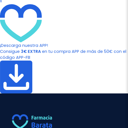
x
¡Descarga nuestra APP!
Consigue
3€ EXTRA
en tu compra APP de más de 50€ con el
código APP-FB