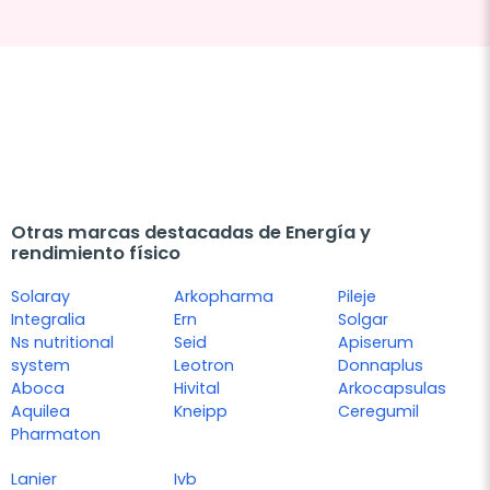
Otras marcas destacadas de Energía y
rendimiento físico
Solaray
Arkopharma
Pileje
Integralia
Ern
Solgar
Ns nutritional
Seid
Apiserum
system
Leotron
Donnaplus
Aboca
Hivital
Arkocapsulas
Aquilea
Kneipp
Ceregumil
Pharmaton
Lanier
Ivb