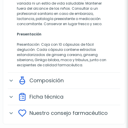
variada ni un estilo de vida saludable. Mantener
fuera del alcance de los niños. Consultar a un
profesional sanitario en caso de embarazo,
lactancia, patología preexistente o medicación
concomitante. Conservar en lugar fresco y seco.
Presentación
Presentación: Caja con 10 cápsulas de fácil
deglución. Cada cápsula contiene extractos
estandarizados de ginseng coreano, ginseng
siberiano, Ginkgo biloba, maca y tribulus, junto con
excipientes de calidad farmacéutica.
Composición
expand_more
Ficha técnica
expand_more
Nuestro consejo farmacéutico
expand_more