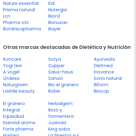
Nature essential
Kal
Prisma natural
Nutergia
Lcn
Bion3
Pharma otc
Bonusan
Botánicapharma
Bayer
Otras marcas destacadas de Dietética y Nutrición
Koncare
Sotya
Ayurveda
Yogi tea
Cupper
Dietmed
A vogel
Salus-haus
Inovance
Ordesa
Sanavi
Soria natural
Naturgreen
Bio el granero
Biform
Lashile beauty
Robis
Biocop
El granero
Herbalgem
integral
Ibiza y
Equisalud
formentera
Esential aroms
Juanola
Forte pharma
King soba
Haritea
La finestra sul