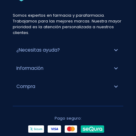
Somos expertos en farmacia y parafarmacia.
Trabajamos para las mejores marcas. Nuestra mayor
prioridad es la atención personalizada a nuestros
clientes.
expand_more
¿Necesitas ayuda?
expand_more
Información
expand_more
Compra
Pago seguro: