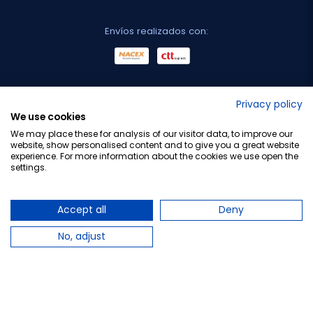
Envíos realizados con:
No lo decimos nosotros...
Privacy policy
We use cookies
¡Tu opinión es importante!
We may place these for analysis of our visitor data, to improve our
website, show personalised content and to give you a great website
experience. For more information about the cookies we use open the
settings.
Copyright © 2010-2026 Farmacia Barata S.L. Todos los
derechos reservados.
Accept all
Deny
No, adjust
Total:
30,00 €