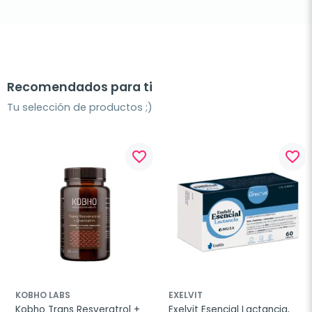
Recomendados para ti
Tu selección de productos ;)
favorite_border
favorite_border
KOBHO LABS
EXELVIT
Kobho Trans Resveratrol + 
Exelvit Esencial Lactancia, 