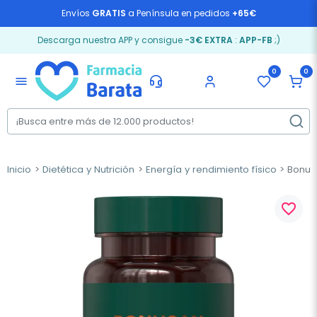
Envíos
GRATIS
a Península en pedidos
+65€
Descarga nuestra APP y consigue
-3€ EXTRA
:
APP-FB
;)
0
0
menu
Inicio
Dietética y Nutrición
Energía y rendimiento físico
Bonusa
favorite_border