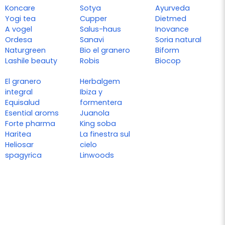
Koncare
Sotya
Ayurveda
Yogi tea
Cupper
Dietmed
A vogel
Salus-haus
Inovance
Ordesa
Sanavi
Soria natural
Naturgreen
Bio el granero
Biform
Lashile beauty
Robis
Biocop
El granero
Herbalgem
integral
Ibiza y
Equisalud
formentera
Esential aroms
Juanola
Forte pharma
King soba
Haritea
La finestra sul
Heliosar
cielo
spagyrica
Linwoods