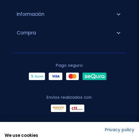
expand_more
Información
expand_more
Compra
Pago seguro:
Envíos realizados con:
No lo decimos nosotros...
Privacy policy
We use cookies