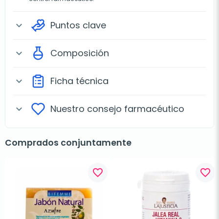
Puntos clave
expand_more
Composición
expand_more
Ficha técnica
expand_more
Nuestro consejo farmacéutico
expand_more
Comprados conjuntamente
favorite_border
favorite_border