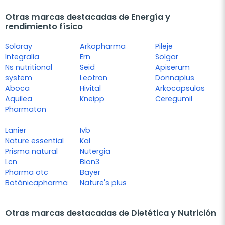
Otras marcas destacadas de Energía y
rendimiento físico
Solaray
Arkopharma
Pileje
Integralia
Ern
Solgar
Ns nutritional
Seid
Apiserum
system
Leotron
Donnaplus
Aboca
Hivital
Arkocapsulas
Aquilea
Kneipp
Ceregumil
Pharmaton
Lanier
Ivb
Nature essential
Kal
Prisma natural
Nutergia
Lcn
Bion3
Pharma otc
Bayer
Botánicapharma
Nature's plus
Otras marcas destacadas de Dietética y Nutrición