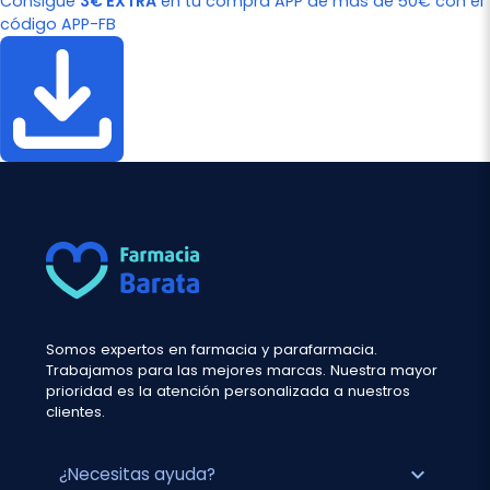
Consigue
3€ EXTRA
en tu compra APP de más de 50€ con el
código APP-FB
Somos expertos en farmacia y parafarmacia.
Trabajamos para las mejores marcas. Nuestra mayor
prioridad es la atención personalizada a nuestros
clientes.
expand_more
¿Necesitas ayuda?