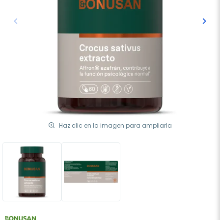
keyboard_arrow_left
keyboard_arrow_right
Anterior
Sigu
Haz clic en la imagen para ampliarla