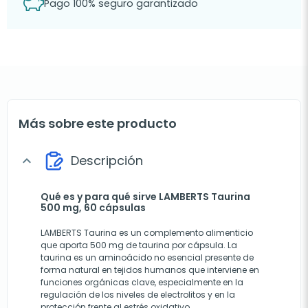
Pago 100% seguro garantizado
Más sobre este producto
Descripción
expand_more
Qué es y para qué sirve LAMBERTS Taurina
500 mg, 60 cápsulas
LAMBERTS Taurina es un complemento alimenticio
que aporta 500 mg de taurina por cápsula. La
taurina es un aminoácido no esencial presente de
forma natural en tejidos humanos que interviene en
funciones orgánicas clave, especialmente en la
regulación de los niveles de electrolitos y en la
protección frente al estrés oxidativo.