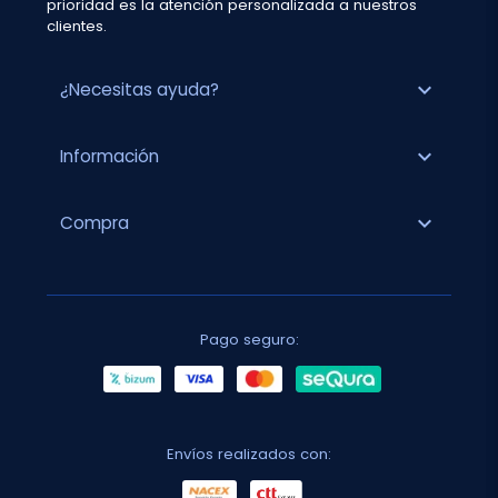
prioridad es la atención personalizada a nuestros
clientes.
expand_more
¿Necesitas ayuda?
expand_more
Información
expand_more
Compra
Pago seguro:
Envíos realizados con: