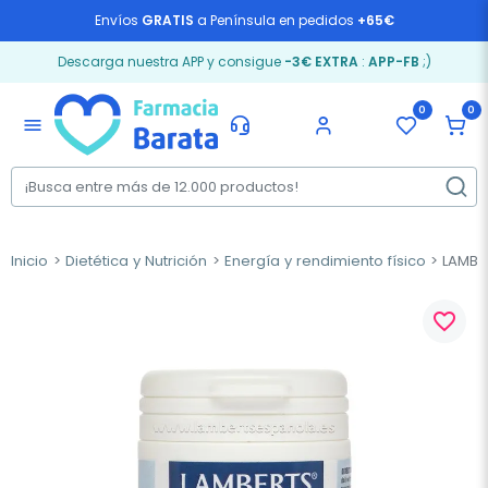
Envíos
GRATIS
a Península en pedidos
+65€
Descarga nuestra APP y consigue
-3€ EXTRA
:
APP-FB
;)
0
0
menu
Inicio
Dietética y Nutrición
Energía y rendimiento físico
LAMBER
favorite_border