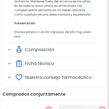
lactancia. Mantener fuera del alcance de los niños.
No exceder la dosis diaria recomendada. Los
complementos alimenticios no deben utilizarse
como sustituto de una dieta variada y equilibrada.
Presentación
Envase plástico con 60 cápsulas de 500 mg cada
una.
Composición
expand_more
Ficha técnica
expand_more
Nuestro consejo farmacéutico
expand_more
Comprados conjuntamente
favorite_border
favorite_border