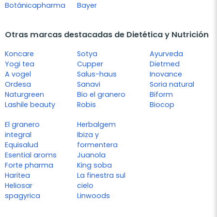
Botánicapharma
Bayer
Otras marcas destacadas de Dietética y Nutrición
Koncare
Sotya
Ayurveda
Yogi tea
Cupper
Dietmed
A vogel
Salus-haus
Inovance
Ordesa
Sanavi
Soria natural
Naturgreen
Bio el granero
Biform
Lashile beauty
Robis
Biocop
El granero
Herbalgem
integral
Ibiza y
Equisalud
formentera
Esential aroms
Juanola
Forte pharma
King soba
Haritea
La finestra sul
Heliosar
cielo
spagyrica
Linwoods