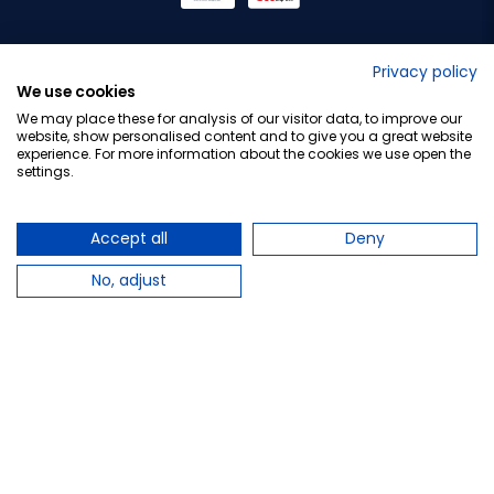
No lo decimos nosotros...
Privacy policy
We use cookies
¡Tu opinión es importante!
We may place these for analysis of our visitor data, to improve our
website, show personalised content and to give you a great website
experience. For more information about the cookies we use open the
settings.
Copyright © 2010-2026 Farmacia Barata S.L. Todos los
derechos reservados.
Accept all
Deny
No, adjust
Total:
22,95 €
−
+
Añadir al carrito