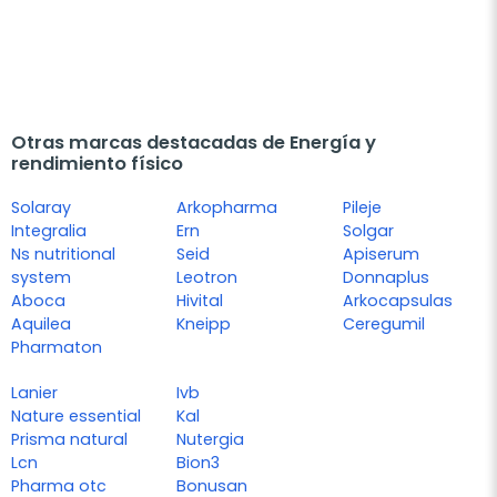
Otras marcas destacadas de Energía y
rendimiento físico
Solaray
Arkopharma
Pileje
Integralia
Ern
Solgar
Ns nutritional
Seid
Apiserum
system
Leotron
Donnaplus
Aboca
Hivital
Arkocapsulas
Aquilea
Kneipp
Ceregumil
Pharmaton
Lanier
Ivb
Nature essential
Kal
Prisma natural
Nutergia
Lcn
Bion3
Pharma otc
Bonusan