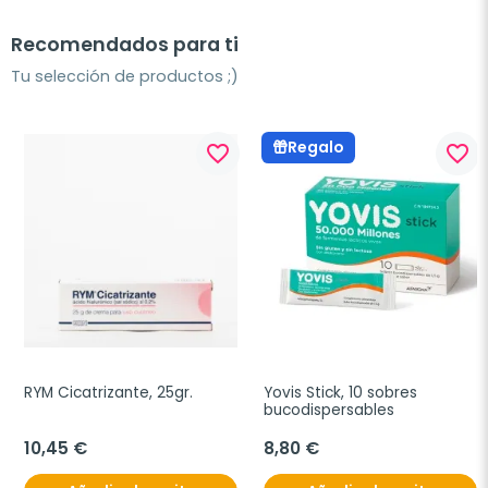
Recomendados para ti
Tu selección de productos ;)
Regalo
favorite_border
favorite_border
RYM Cicatrizante, 25gr.
Yovis Stick, 10 sobres 
bucodispersables
10,45 €
8,80 €