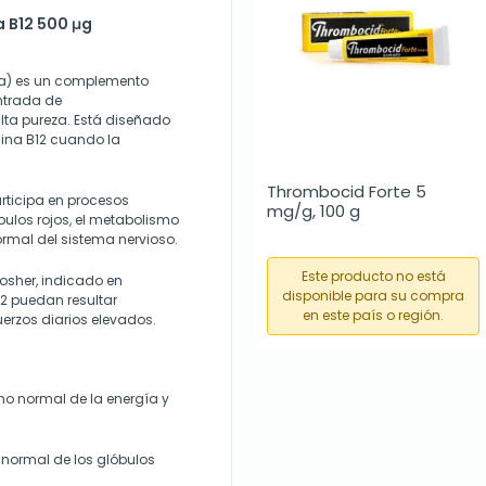
a B12 500 μg
na) es un complemento
ntrada de
lta pureza. Está diseñado
mina B12 cuando la
Thrombocid Forte 5 
articipa en procesos
mg/g, 100 g
ulos rojos, el metabolismo
ormal del sistema nervioso.
Este producto no está
osher, indicado en
disponible para su compra
12 puedan resultar
en este país o región.
uerzos diarios elevados.
o normal de la energía y
 normal de los glóbulos