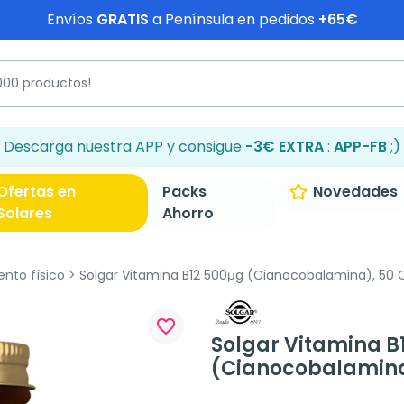
Envíos
GRATIS
a Península en pedidos
+65€
Descarga nuestra APP y consigue
-3€ EXTRA
:
APP-FB
;)
Ofertas en
Packs
Novedades
Solares
Ahorro
ento físico
Solgar Vitamina B12 500μg (Cianocobalamina), 50 C
favorite_border
Solgar Vitamina B
(Cianocobalamina)