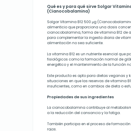
Qué es y para qué sirve Solgar Vitamin
(Cianocobalamina)
Solgar Vitamina B12 500 μg (Cianocobalami
alimenticio que proporciona una dosis conce
cianocobalamina, forma de vitamina B12 de a
para complementar la ingesta diaria de vita
alimentación no sea suficiente.
La vitamina B12 es un nutriente esencial que p
fisiológicos como la formación normal de glób
energético y el mantenimiento de la función n
Este producto es apto para dietas veganas y k
situaciones en que las reservas de vitamina B
insuficientes, como en cambios de dieta o esf
Propiedades de sus ingredientes
La cianocobalamina contribuye al metabolism
a la reducción del cansancio y la fatiga.
También participa en el proceso de formación
rojos.