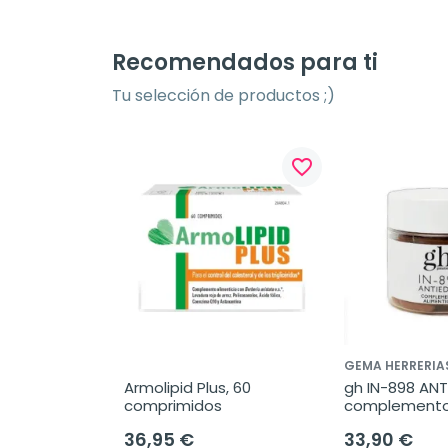
Recomendados para ti
Tu selección de productos ;)
favorite_border
GEMA HERRERIA
Armolipid Plus, 60 
gh IN-898 ANT
comprimidos
complemento
alimenticio, 6
36,95 €
33,90 €