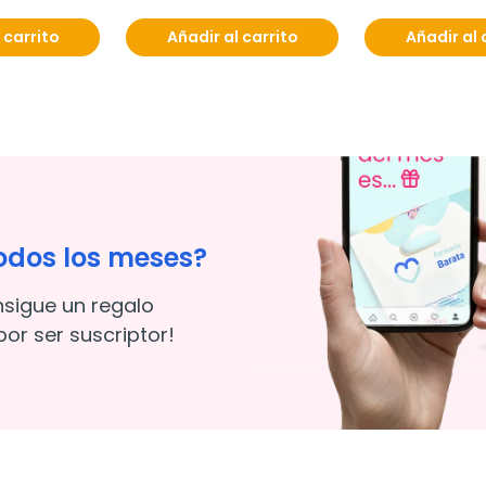
250 ml
 carrito
Añadir al carrito
Añadir al 
odos los meses?
nsigue un regalo
or ser suscriptor!