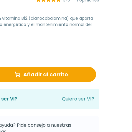
5
/
5
-
1
opiniones
 vitamina B12 (cianocobalamina) que aporta
mo energético y el mantenimiento normal del
Añadir al carrito
 ser VIP
Quiero ser VIP
ayuda? Pide consejo a nuestras
as.