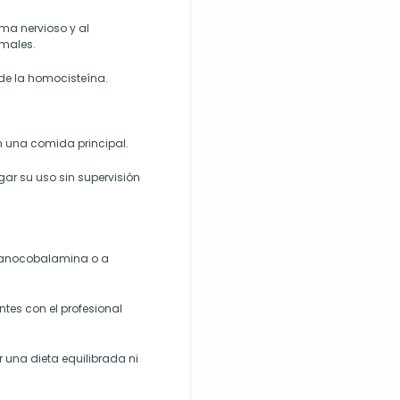
ma nervioso y al
males.
de la homocisteína.
n una comida principal.
ar su uso sin supervisión
 cianocobalamina o a
tes con el profesional
 una dieta equilibrada ni