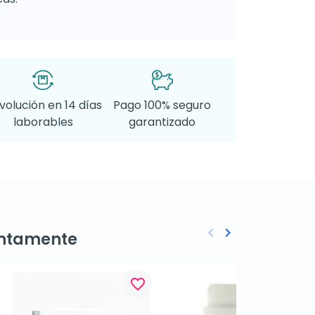
volución en 14 días
Pago 100% seguro
laborables
garantizado
keyboard_arrow_left
keyboard_arrow_right
ntamente
Anterior
Siguiente
favorite_border
favorite_border