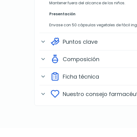
Mantener fuera del alcance de los niños.
Presentación
Envase con 50 cápsulas vegetales de fácil ing
Puntos clave
expand_more
Composición
expand_more
Ficha técnica
expand_more
Nuestro consejo farmacéu
expand_more