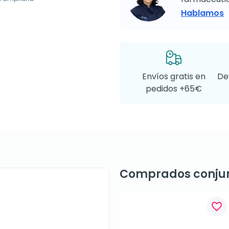
Hablamos
Envíos gratis en
De
pedidos +65€
Comprados conju
favorite_border