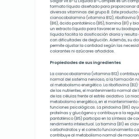
Solgar Vit B-12 Líquida B-Complex es un comp
formato líquido diseñado para proporcionar
diversas vitaminas del grupo B. Este producto
cianocobalamina (vitamina B12), riboflavina (B2
(B6), ácido pantoténico (B5), tiamina (B1) y bi
un extracto líquido para favorecer su biodispo
líquida facilita la dosificación diaria y resu
con dificultades de deglución. Además, su do
permite ajustar la cantidad según las necesid
colorantes ni azúcares añadidos.
Propiedades de sus ingredientes
La cianocobalamina (vitamina B12) contribuy
normal del sistema nervioso, a la formación n
al metabolismo energético. La riboflavina (B2
de los nutrientes, el mantenimiento normal de
de las células frente al estrés oxidativo. La niac
metabolismo energético, en el mantenimiento de
funciones psicológicas. La piridoxina (B6) a
proteínas y glucógeno y contribuye a la regul
pantoténico (B5) participa en la síntesis de co
rendimiento intelectual. La tiamina (B1) es cl
carbohidratos y el correcto funcionamiento car
contribuye al metabolismo normal de macronut