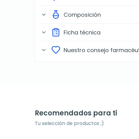
Composición
expand_more
Ficha técnica
expand_more
Nuestro consejo farmacéu
expand_more
Recomendados para ti
Tu selección de productos ;)