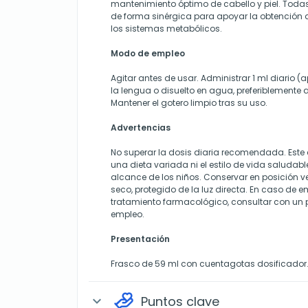
mantenimiento óptimo de cabello y piel. Toda
de forma sinérgica para apoyar la obtención de
los sistemas metabólicos.
Modo de empleo
Agitar antes de usar. Administrar 1 ml diario (
la lengua o disuelto en agua, preferiblemente
Mantener el gotero limpio tras su uso.
Advertencias
No superar la dosis diaria recomendada. Este
una dieta variada ni el estilo de vida saludabl
alcance de los niños. Conservar en posición ver
seco, protegido de la luz directa. En caso de 
tratamiento farmacológico, consultar con un p
empleo.
Presentación
Frasco de 59 ml con cuentagotas dosificador
Puntos clave
expand_more