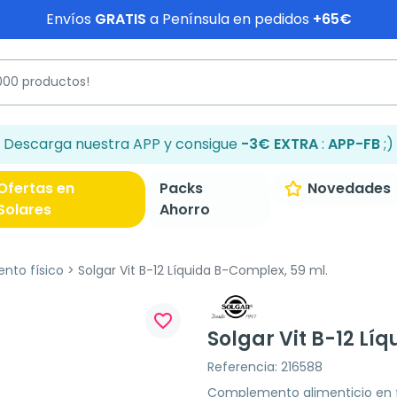
Envíos
GRATIS
a Península en pedidos
+65€
Descarga nuestra APP y consigue
-3€ EXTRA
:
APP-FB
;)
Ofertas en
Packs
Novedades
Solares
Ahorro
ento físico
Solgar Vit B-12 Líquida B-Complex, 59 ml.
favorite_border
Solgar Vit B-12 Lí
Referencia: 216588
Complemento alimenticio en f