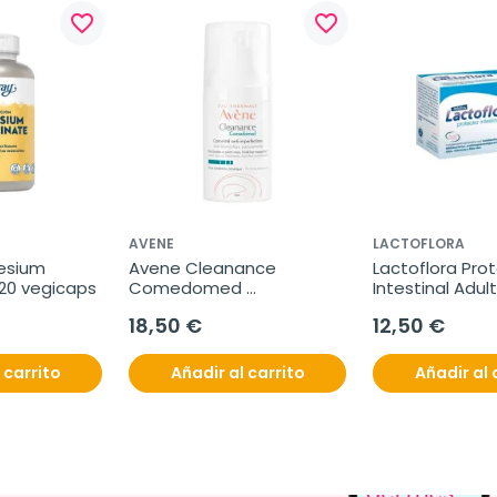
favorite_border
favorite_border
AVENE
LACTOFLORA
esium 
Avene Cleanance 
Lactoflora Prot
120 vegicaps
Comedomed 
Intestinal Adulto
Concentrado Anti-
viales
18,50 €
12,50 €
imperfecciones, 30 ml
 carrito
Añadir al carrito
Añadir al 