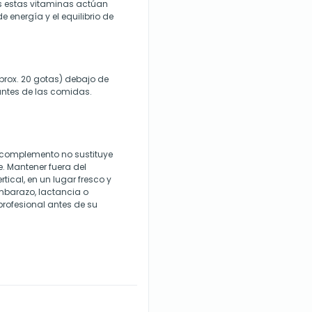
s estas vitaminas actúan
 energía y el equilibrio de
aprox. 20 gotas) debajo de
 antes de las comidas.
 complemento no sustituye
e. Mantener fuera del
tical, en un lugar fresco y
embarazo, lactancia o
rofesional antes de su
.