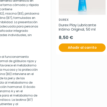
lemento alimenticio en
 de forma cómoda y rápida
 contiene
), niacina (B3), piridoxina
otina (B7), formuladas en
DUREX
nibilidad. La presentación
Durex Play Lubricante 
lta adecuada para personas
Intimo Original, 50 ml
sificador integrado
ades individuales, sin
8,50 €
Añadir al carrito
e al funcionamiento
ormal de glóbulos rojos y
) favorece el metabolismo
 la mucosa y la protección
ina (B3) interviene en el
 la piel y de las
yuda al metabolismo de
ación hormonal. El ácido
enzima A y en el
ave para el metabolismo de
díaco. La biotina (B7)
rientes y al