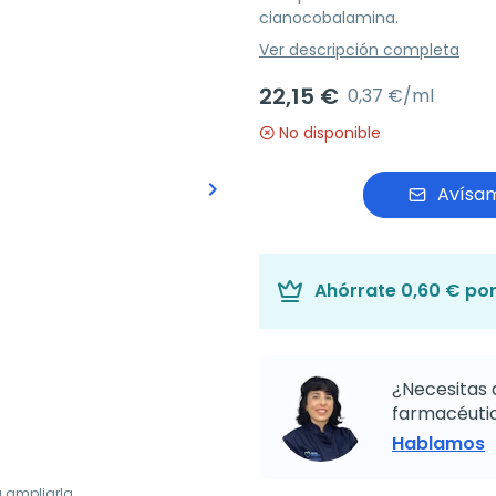
cianocobalamina.
Ver descripción completa
22,15 €
0,37 €/ml
No disponible
keyboard_arrow_right
Avísam
Siguiente
Ahórrate
0,60 €
por
¿Necesitas 
farmacéutic
Hablamos
a ampliarla