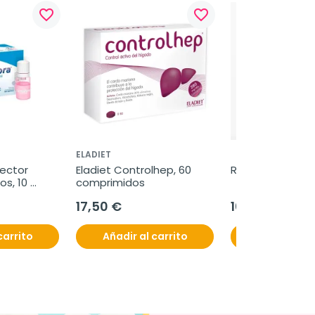
favorite_border
favorite_border
ELADIET
ector 
Eladiet Controlhep, 60 
RYM Cicatrizante
s, 10 
comprimidos
17,50 €
10,45 €
carrito
Añadir al carrito
Añadir al c