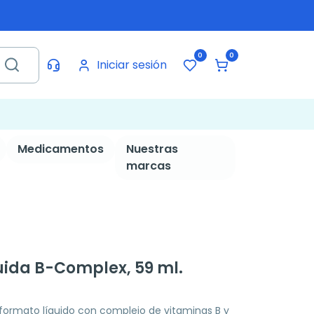
0
0
Iniciar sesión
Medicamentos
Nuestras
marcas
quida B-Complex, 59 ml.
ormato líquido con complejo de vitaminas B y