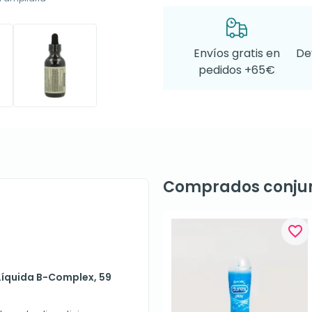
Envíos gratis en
De
pedidos +65€
Comprados conju
favorite_border
 Líquida B-Complex, 59