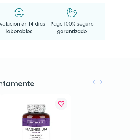
volución en 14 días
Pago 100% seguro
laborables
garantizado
keyboard_arrow_left
keyboard_arrow_right
ntamente
Anterior
Siguiente
favorite_border