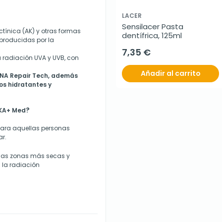
LACER
Sensilacer Pasta 
ctínica (AK) y otras formas
dentífrica, 125ml
 producidas por la
7,35 €
a radiación UVA y UVB, con
Añadir al carrito
DNA Repair Tech, además
os hidratantes y
?
 KA+ Med
para aquellas personas
ar.
 las zonas más secas y
 la radiación