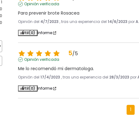
1
Opinión verificada
0
Para prevenir brote Rosacea
0
Opinión del
4/7/2023
, tras una experiencia del
14/6/2023
por
A
0
Útil
(0)
Informe
5
/
5
Opinión verificada
Me lo recomendó mi dermatologa.
Opinión del
17/4/2023
, tras una experiencia del
28/3/2023
por
Útil
(0)
Informe
1