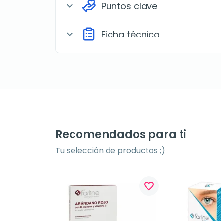
Puntos clave
expand_more
Ficha técnica
expand_more
Recomendados para ti
Tu selección de productos ;)
favorite_border