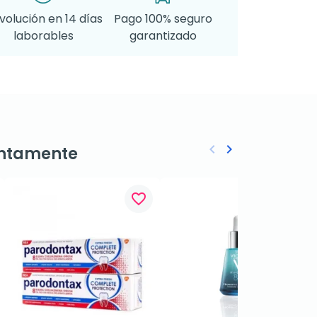
volución en 14 días
Pago 100% seguro
laborables
garantizado
keyboard_arrow_left
keyboard_arrow_right
ntamente
Anterior
Siguiente
favorite_border
favorite_border