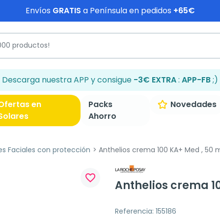
Envíos
GRATIS
a Península en pedidos
+65€
Descarga nuestra APP y consigue
-3€ EXTRA
:
APP-FB
;)
Ofertas en
Packs
Novedades
Solares
Ahorro
es Faciales con protección
Anthelios crema 100 KA+ Med , 50 
favorite_border
Anthelios crema 1
Referencia: 155186