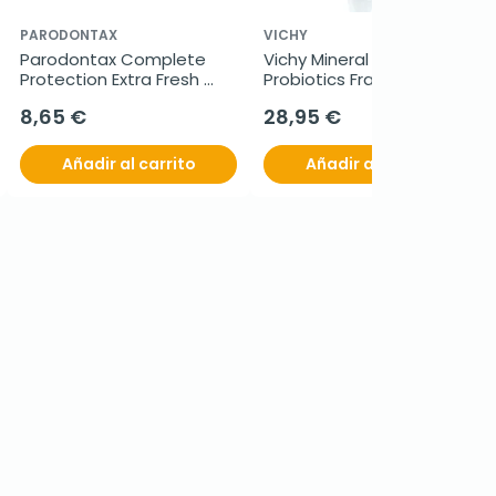
PARODONTAX
VICHY
Parodontax Complete 
Vichy Mineral 89 
Protection Extra Fresh 
Probiotics Fractions, 30 ml
Duplo, 2x75ml.
8,65 €
28,95 €
Añadir al carrito
Añadir al carrito