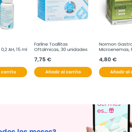
Farline Toallitas 
Normon Gastrol
,2 AH, 15 ml
Oftalmicas, 30 unidades
Microenemas,
7,75 €
4,80 €
 carrito
Añadir al carrito
Añadir al 
odos los meses?