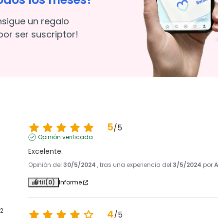
nsigue un regalo
or ser suscriptor!
5
/
5
Opinión verificada
Excelente.
Opinión del
30/5/2024
, tras una experiencia del
3/5/2024
por
A
Útil
(0)
Informe
2
4
/
5