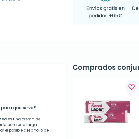
Envíos gratis en
De
pedidos +65€
Comprados conju
favorite_border
 para qué sirve?
 Med
es una crema de
lada para una larga
ar el posible desarrollo de