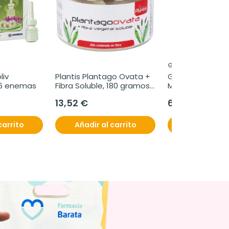
GHF
iv 
Plantis Plantago Ovata + 
GHF Carbonato 
 6 enemas
Fibra Soluble, 180 gramos, 
Magnesio, 180 g
Bote
13,52 €
6,16 €
carrito
Añadir al carrito
Añadir al c