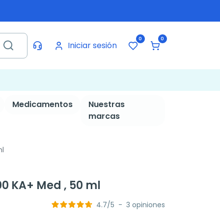
0
0
Iniciar sesión
Medicamentos
Nuestras
marcas
ml
00 KA+ Med , 50 ml
4.7
/
5
-
3
opiniones