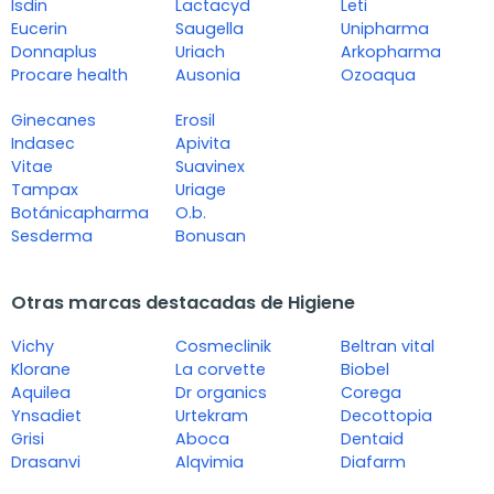
Isdin
Lactacyd
Leti
Eucerin
Saugella
Unipharma
Donnaplus
Uriach
Arkopharma
Procare health
Ausonia
Ozoaqua
Ginecanes
Erosil
Indasec
Apivita
Vitae
Suavinex
Tampax
Uriage
Botánicapharma
O.b.
Sesderma
Bonusan
Otras marcas destacadas de Higiene
Vichy
Cosmeclinik
Beltran vital
Klorane
La corvette
Biobel
Aquilea
Dr organics
Corega
Ynsadiet
Urtekram
Decottopia
Grisi
Aboca
Dentaid
Drasanvi
Alqvimia
Diafarm