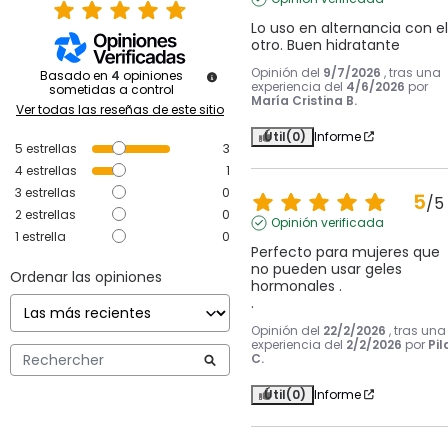
Lo uso en alternancia con el 
otro. Buen hidratante
Opinión del
9/7/2026
, tras una
Basado en
4
opiniones
experiencia del
4/6/2026
por
sometidas a control
María Cristina B.
Ver todas las reseñas de este sitio
Útil
(0)
Informe
5
estrellas
3
4
estrellas
1
3
estrellas
0
5
/
5
2
estrellas
0
Opinión verificada
1
estrella
0
Perfecto para mujeres que 
no pueden usar geles 
Ordenar las opiniones
hormonales .

.
Opinión del
22/2/2026
, tras una
experiencia del
2/2/2026
por
Pil
C.
Útil
(0)
Informe