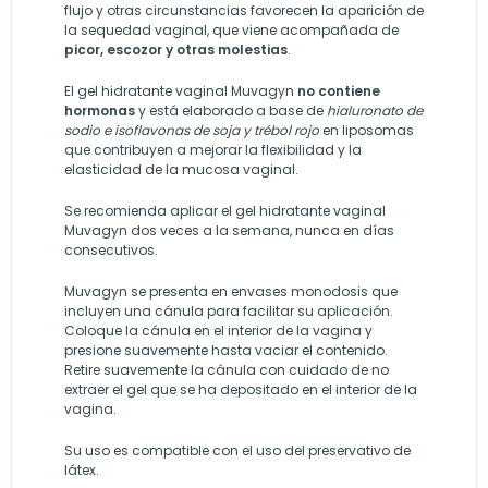
flujo y otras circunstancias favorecen la aparición de
la sequedad vaginal, que viene acompañada de
picor, escozor y otras molestias
.
El gel hidratante vaginal Muvagyn
no contiene
hormonas
y está elaborado a base de
hialuronato de
sodio e isoflavonas de soja y trébol rojo
en liposomas
que contribuyen a mejorar la flexibilidad y la
elasticidad de la mucosa vaginal.
Se recomienda aplicar el gel hidratante vaginal
Muvagyn dos veces a la semana, nunca en días
consecutivos.
Muvagyn se presenta en envases monodosis que
incluyen una cánula para facilitar su aplicación.
Coloque la cánula en el interior de la vagina y
presione suavemente hasta vaciar el contenido.
Retire suavemente la cánula con cuidado de no
extraer el gel que se ha depositado en el interior de la
vagina.
Su uso es compatible con el uso del preservativo de
látex.