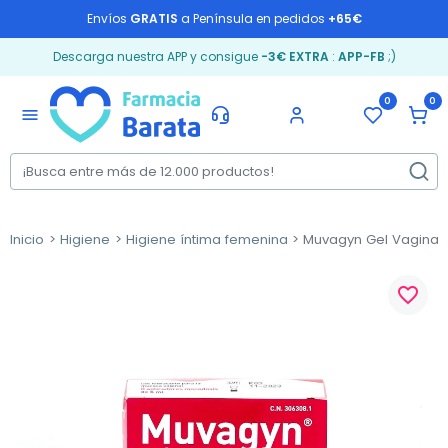
Envíos
GRATIS
a Península en pedidos
+65€
Descarga nuestra APP y consigue
-3€ EXTRA
:
APP-FB
;)
0
0
menu
Inicio
Higiene
Higiene íntima femenina
Muvagyn Gel Vaginal, 
favorite_border