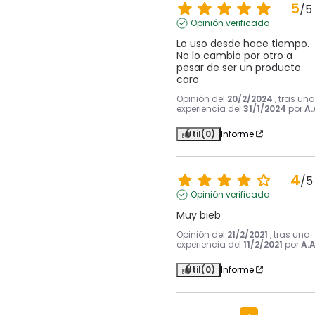
5
/
5
Opinión verificada
Lo uso desde hace tiempo. 
No lo cambio por otro a 
pesar de ser un producto 
caro
Opinión del
20/2/2024
, tras una
experiencia del
31/1/2024
por
A.
Útil
(0)
Informe
4
/
5
Opinión verificada
Muy bieb
Opinión del
21/2/2021
, tras una
experiencia del
11/2/2021
por
A.A
Útil
(0)
Informe