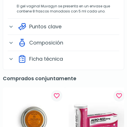
El gel vaginal Muvagyn se presenta en un envase que
contiene 8 frascos monodosis con 5 ml cada uno.
Puntos clave
expand_more
Composición
expand_more
Ficha técnica
expand_more
Comprados conjuntamente
favorite_border
favorite_border