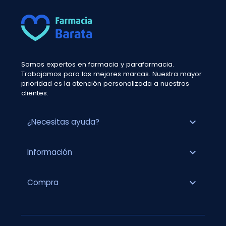
Somos expertos en farmacia y parafarmacia.
Trabajamos para las mejores marcas. Nuestra mayor
prioridad es la atención personalizada a nuestros
clientes.
expand_more
¿Necesitas ayuda?
expand_more
Información
expand_more
Compra