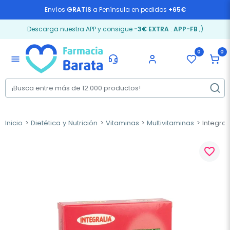
Envíos
GRATIS
a Península en pedidos
+65€
Descarga nuestra APP y consigue
-3€ EXTRA
:
APP-FB
;)
0
0
menu
Inicio
Dietética y Nutrición
Vitaminas
Multivitaminas
Integrali
favorite_border