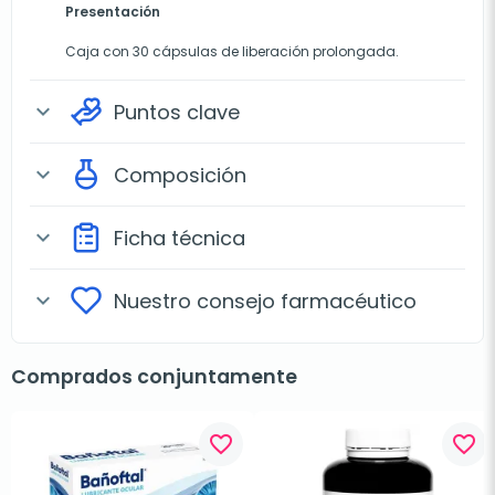
Presentación
Caja con 30 cápsulas de liberación prolongada.
Puntos clave
expand_more
Composición
expand_more
Ficha técnica
expand_more
Nuestro consejo farmacéutico
expand_more
Comprados conjuntamente
favorite_border
favorite_border