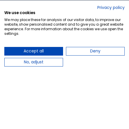
No lo decimos nosotros...
Privacy policy
We use cookies
¡Tu opinión es importante!
We may place these for analysis of our visitor data, to improve our
website, show personalised content and to give you a great website
experience. For more information about the cookies we use open the
settings.
Copyright © 2010-2026 Farmacia Barata S.L. Todos los
derechos reservados.
Accept all
Deny
No, adjust
Total:
6,95 €
−
+
Añadir al carrito