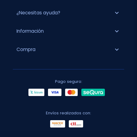
expand_more
¿Necesitas ayuda?
expand_more
Información
expand_more
Compra
Pago seguro:
Envíos realizados con: