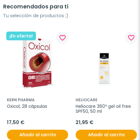
Recomendados para ti
Tu selección de productos ;)
¡En oferta!
favorite_border
favorite_border
KERN PHARMA
HELIOCARE
Oxicol, 28 cápsulas
Heliocare 360º gel oil free 
SPF50, 50 ml
17,50 €
21,95 €
Añadir al carrito
Añadir al carrito