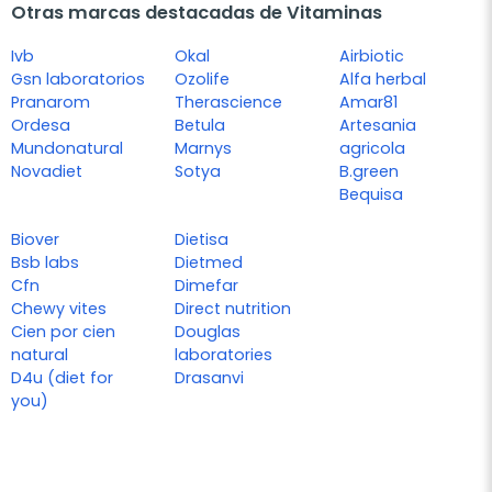
Otras marcas destacadas de Vitaminas
Ivb
Okal
Airbiotic
Gsn laboratorios
Ozolife
Alfa herbal
Pranarom
Therascience
Amar81
Ordesa
Betula
Artesania
Mundonatural
Marnys
agricola
Novadiet
Sotya
B.green
Bequisa
Biover
Dietisa
Bsb labs
Dietmed
Cfn
Dimefar
Chewy vites
Direct nutrition
Cien por cien
Douglas
natural
laboratories
D4u (diet for
Drasanvi
you)