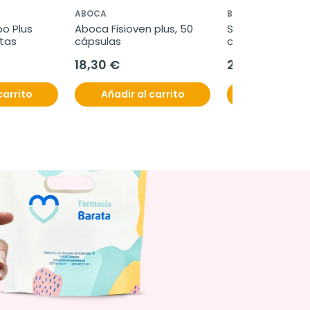
ABOCA
BAYER
o Plus 
Aboca Fisioven plus, 50 
Supradyn Energy
itas
cápsulas
comprimidos
18,30 €
25,80 €
carrito
Añadir al carrito
Añadir al c