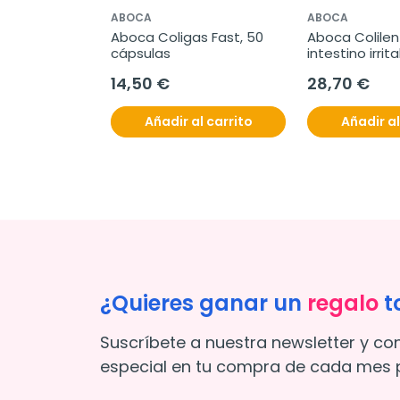
ABOCA
ABOCA
e Tisana, 20 
Aboca Coligas Fast, 50 
Aboca Colilen 
cápsulas
intestino irrita
cápsulas
14,50 €
28,70 €
l carrito
Añadir al carrito
Añadir al
¿Quieres ganar un
regalo
t
Suscríbete a nuestra newsletter y co
especial en tu compra de cada mes p