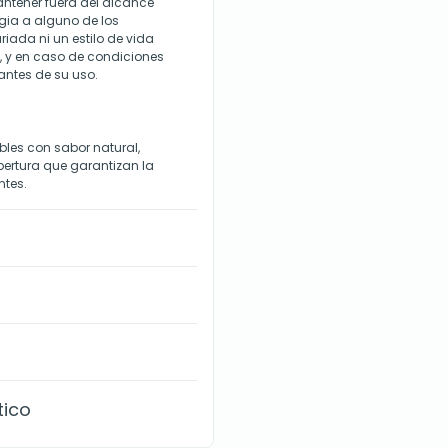
antener fuera del alcance
rgia a alguno de los
riada ni un estilo de vida
, y en caso de condiciones
antes de su uso.
es con sabor natural,
apertura que garantizan la
ntes.
tico