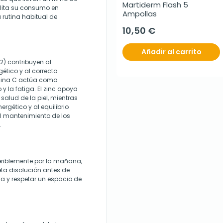
Martiderm Flash 5 
ilita su consumo en
Ampollas
rutina habitual de
10,50 €
Añadir al carrito
12) contribuyen al
tico y al correcto
amina C actúa como
y la fatiga. El zinc apoya
salud de la piel, mientras
rgético y al equilibrio
 el mantenimiento de los
.
eriblemente por la mañana,
ta disolución antes de
a y respetar un espacio de