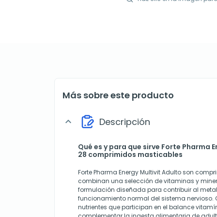
Más sobre este producto
Descripción
expand_more
Qué es y para que sirve Forte Pharma En
28 comprimidos masticables
Forte Pharma Energy Multivit Adulto son comp
combinan una selección de vitaminas y miner
formulación diseñada para contribuir al meta
funcionamiento normal del sistema nervioso.
nutrientes que participan en el balance vitam
complementar la ingesta alimentaria de adult