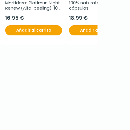
Martiderm Platimun Night 
100% natural Selenio, 90 
Renew (Alfa-peeling), 10 
cápsulas.
Ampollas.
16,95 €
18,99 €
Añadir al carrito
Añadir al carrito