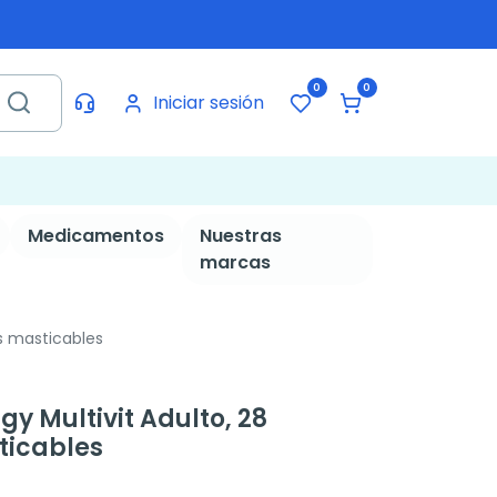
0
0
Iniciar sesión
Medicamentos
Nuestras
marcas
s masticables
y Multivit Adulto, 28
icables