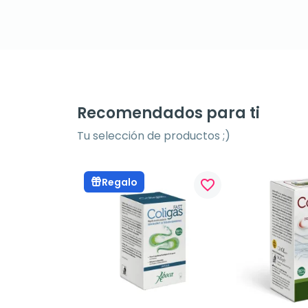
Recomendados para ti
Tu selección de productos ;)
Regalo
favorite_border
favorite_border