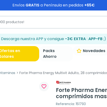
Envíos
GRATIS
a Península en pedidos
+65€
Descarga nuestra APP y consigue
-3€ EXTRA
:
APP-FB
;)
Ofertas en
Packs
Novedades
Solares
Ahorro
vitaminas
Forte Pharma Energy Multivit Adulto, 28 comprimido
favorite_border
Forte Pharma Energ
comprimidos mast
Referencia: 151793