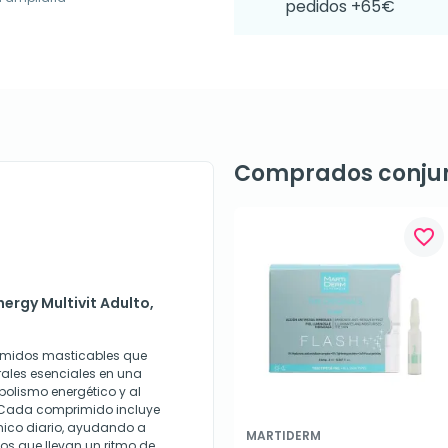
pedidos +65€
Comprados conju
favorite_border
ergy Multivit Adulto,
rimidos masticables que
ales esenciales en una
bolismo energético y al
 Cada comprimido incluye
ínico diario, ayudando a
MARTIDERM
os que llevan un ritmo de