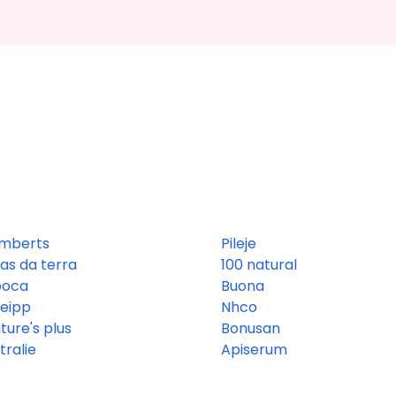
mberts
Pileje
fas da terra
100 natural
boca
Buona
eipp
Nhco
ture's plus
Bonusan
tralie
Apiserum