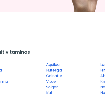
ltivitaminas
Aquilea
La
ia
Nutergia
Hi
Colnatur
A
arma
Vitae
Kn
n
Solgar
Na
Kal
Nu