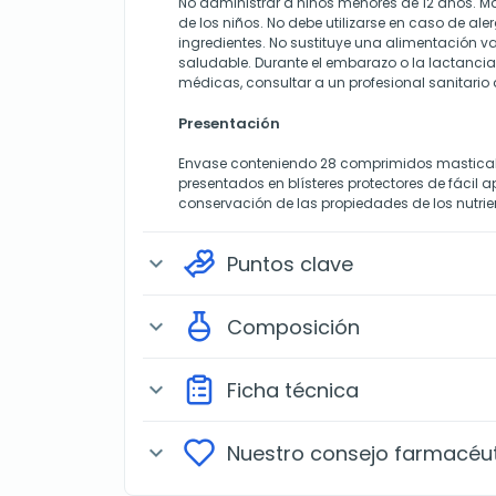
No administrar a niños menores de 12 años. M
de los niños. No debe utilizarse en caso de ale
ingredientes. No sustituye una alimentación va
saludable. Durante el embarazo o la lactancia
médicas, consultar a un profesional sanitario 
Presentación
Envase conteniendo 28 comprimidos masticabl
presentados en blísteres protectores de fácil 
conservación de las propiedades de los nutrie
Puntos clave
expand_more
Composición
expand_more
Ficha técnica
expand_more
Nuestro consejo farmacéu
expand_more