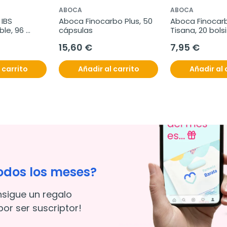
ABOCA
ABOCA
IBS 
Aboca Finocarbo Plus, 50 
Aboca Finocarb
ble, 96 
cápsulas
Tisana, 20 bols
15,60 €
7,95 €
 carrito
Añadir al carrito
Añadir al 
odos los meses?
nsigue un regalo
or ser suscriptor!