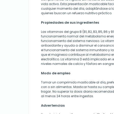
vida activo. Esta presentación masticable fac
cualquier momento del día, adaptándose a la 
quienes buscan un refuerzo nutritivo práctico.
Propiedades de sus ingredientes
Las vitaminas del grupo B (B1, B2, B3, B5, B6 y B
funcionamiento normal del metabolismo energé
funcionamiento del sistema nervioso. La vit
antioxidante y ayuda a disminuir el cansancio 
el funcionamiento del sistema inmunitario y la 
que el magnesio contribuye al metabolismo ene
electrolítico. La vitamina D está implicada en
niveles normales de calcio y fósforo en sangre
Modo de empleo
Tomar un comprimido masticable al día, pref
con o sin alimentos. Masticar hasta su comple
tragar. No superar la dosis diaria recomendad
al menos 24 horas entre ingestas.
Advertencias