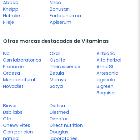
Aboca
Nhco
Kneipp
Bonusan
Nutralie
Forte pharma
Pileje
Apiserum
Otras marcas destacadas de Vitaminas
Ivb
Okal
Airbiotic
Gsn laboratorios
Ozolife
Alfa herbal
Pranarom
Therascience
Amar81
Ordesa
Betula
Artesania
Mundonatural
Marnys
agricola
Novadiet
Sotya
B.green
Bequisa
Biover
Dietisa
Bsb labs
Dietmed
Cfn
Dimefar
Chewy vites
Direct nutrition
Cien por cien
Douglas
natural
laboratories