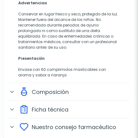
Advertencias
Conservar en lugar fresco y seco, protegido de la luz.
Mantener fuera del alcance de los niños. No
recomendado durante periodos de ayuno
prolongado ni como sustituto de una dieta
equilibrada. En caso de enfermedades crónicas o
tratamientos médicos, consultar con un profesional
sanitario antes de su uso.
Presentación
Envase con 60 comprimidos masticables con
aroma y sabor a naranja.
Composición
expand_more
Ficha técnica
expand_more
Nuestro consejo farmacéutico
expand_more