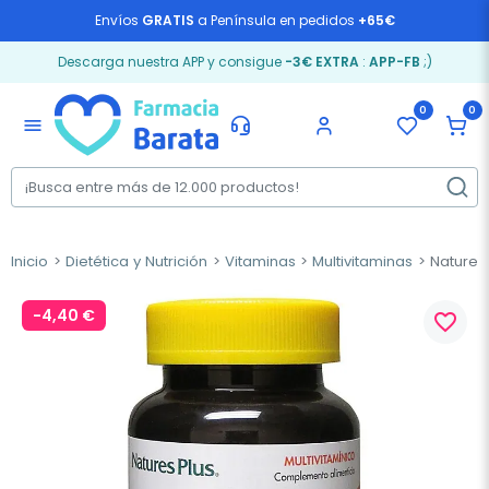
Envíos
GRATIS
a Península en pedidos
+65€
Descarga nuestra APP y consigue
-3€ EXTRA
:
APP-FB
;)
0
0
menu
Inicio
Dietética y Nutrición
Vitaminas
Multivitaminas
Natures 
-4,40 €
favorite_border