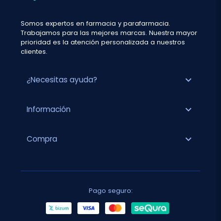
Somos expertos en farmacia y parafarmacia.
Trabajamos para las mejores marcas. Nuestra mayor
prioridad es la atención personalizada a nuestros
clientes.
expand_more
¿Necesitas ayuda?
expand_more
Información
expand_more
Compra
Pago seguro: