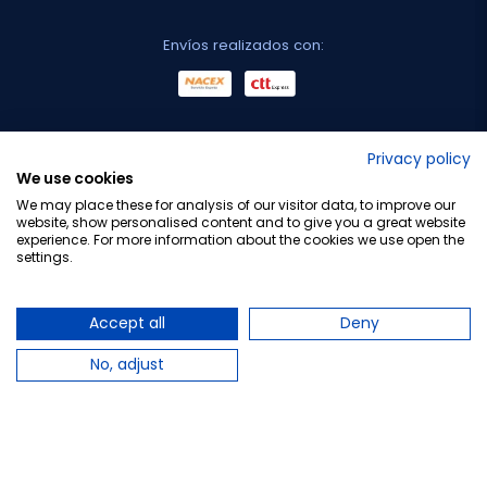
Envíos realizados con:
No lo decimos nosotros...
Privacy policy
We use cookies
¡Tu opinión es importante!
We may place these for analysis of our visitor data, to improve our
website, show personalised content and to give you a great website
experience. For more information about the cookies we use open the
settings.
Copyright © 2010-2026 Farmacia Barata S.L. Todos los
derechos reservados.
Accept all
Deny
No, adjust
Total:
14,05 €
18,45 €