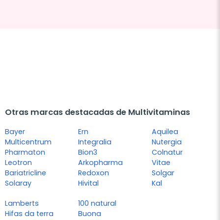
Otras marcas destacadas de Multivitaminas
Bayer
Ern
Aquilea
Multicentrum
Integralia
Nutergia
Pharmaton
Bion3
Colnatur
Leotron
Arkopharma
Vitae
Bariatricline
Redoxon
Solgar
Solaray
Hivital
Kal
Lamberts
100 natural
Hifas da terra
Buona