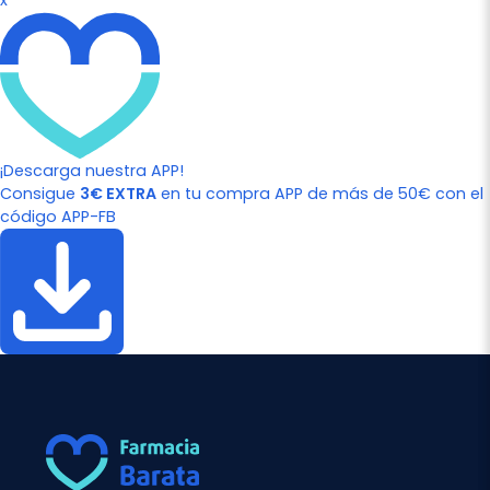
x
¡Descarga nuestra APP!
Consigue
3€ EXTRA
en tu compra APP de más de 50€ con el
código APP-FB