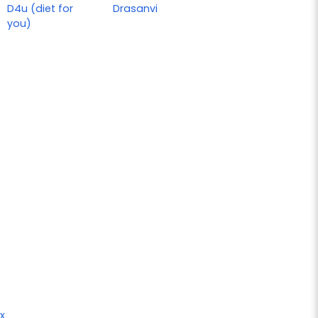
D4u (diet for
Drasanvi
you)
x