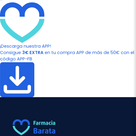
¡Descarga nuestra APP!
Consigue
3€ EXTRA
en tu compra APP de más de 50€ con el
código APP-FB