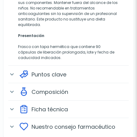
sus componentes. Mantener fuera del alcance de los
niños. No recomendable en tratamientos
anticoagulantes sin la supervisión de un profesional
sanitario. Este producto no sustituye una dieta
equilibrada.
Presentación
Frasco con tapa hermética que contiene 90
cápsulas de liberación prolongada, lote y fecha de
caducidad indicados.
Puntos clave
expand_more
Composición
expand_more
Ficha técnica
expand_more
Nuestro consejo farmacéutico
expand_more