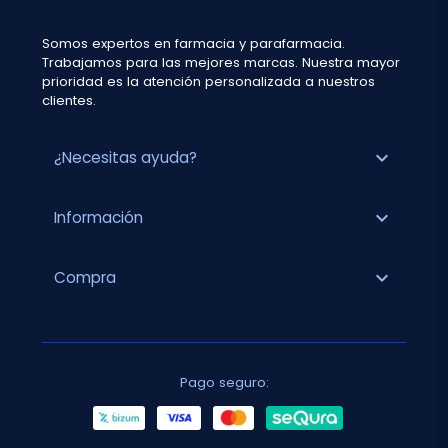
Somos expertos en farmacia y parafarmacia.
Trabajamos para las mejores marcas. Nuestra mayor
prioridad es la atención personalizada a nuestros
clientes.
expand_more
¿Necesitas ayuda?
expand_more
Información
expand_more
Compra
Pago seguro: