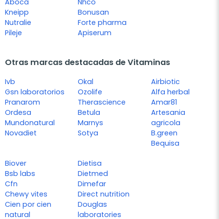
Aboca
Nhco
Kneipp
Bonusan
Nutralie
Forte pharma
Pileje
Apiserum
Otras marcas destacadas de Vitaminas
Ivb
Okal
Airbiotic
Gsn laboratorios
Ozolife
Alfa herbal
Pranarom
Therascience
Amar81
Ordesa
Betula
Artesania
Mundonatural
Marnys
agricola
Novadiet
Sotya
B.green
Bequisa
Biover
Dietisa
Bsb labs
Dietmed
Cfn
Dimefar
Chewy vites
Direct nutrition
Cien por cien
Douglas
natural
laboratories