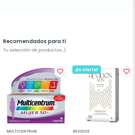
Recomendados para ti
Tu selección de productos ;)
¡En oferta!
favorite_border
favorite_border
MULTICENTRUM
REVIDOX