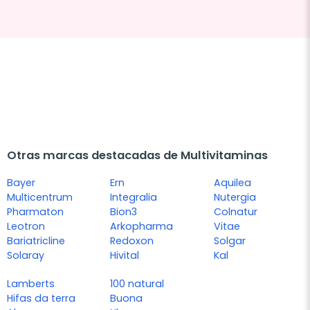
Otras marcas destacadas de Multivitaminas
Bayer
Ern
Aquilea
Multicentrum
Integralia
Nutergia
Pharmaton
Bion3
Colnatur
Leotron
Arkopharma
Vitae
Bariatricline
Redoxon
Solgar
Solaray
Hivital
Kal
Lamberts
100 natural
Hifas da terra
Buona