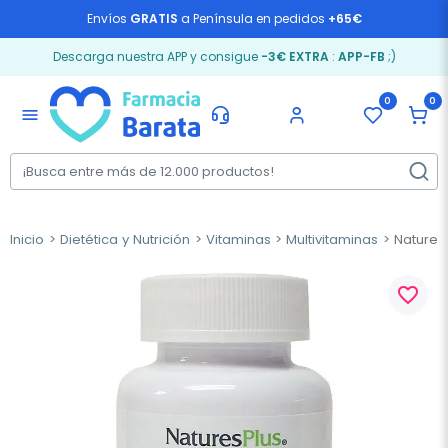
Envíos
GRATIS
a Península en pedidos
+65€
Descarga nuestra APP y consigue
-3€ EXTRA
:
APP-FB
;)
0
0
menu
Inicio
Dietética y Nutrición
Vitaminas
Multivitaminas
Natures 
favorite_border