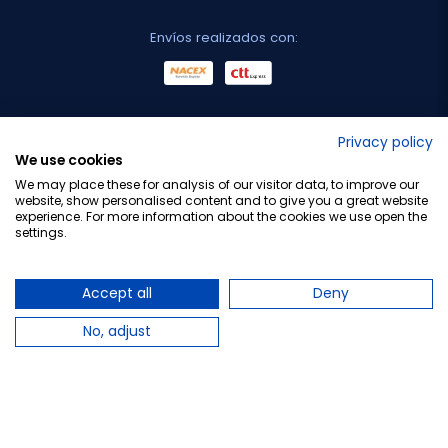
Envíos realizados con:
No lo decimos nosotros...
Privacy policy
We use cookies
¡Tu opinión es importante!
We may place these for analysis of our visitor data, to improve our
website, show personalised content and to give you a great website
experience. For more information about the cookies we use open the
settings.
Copyright © 2010-2026 Farmacia Barata S.L. Todos los
derechos reservados.
Accept all
Deny
No, adjust
Total:
29,95 €
−
+
Añadir al carrito