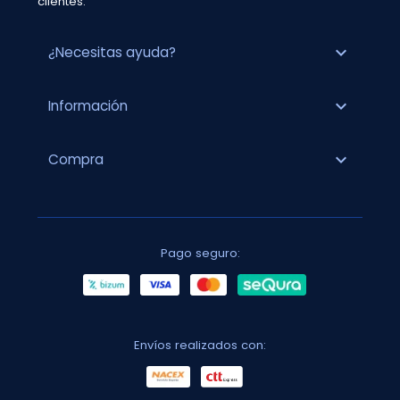
clientes.
expand_more
¿Necesitas ayuda?
expand_more
Información
expand_more
Compra
Pago seguro:
Envíos realizados con: