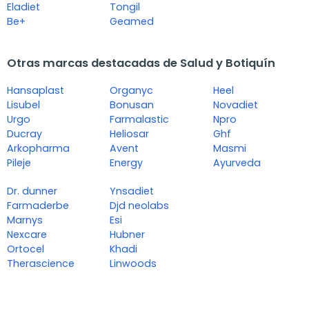
Eladiet
Tongil
Be+
Geamed
Otras marcas destacadas de Salud y Botiquín
Hansaplast
Organyc
Heel
Lisubel
Bonusan
Novadiet
Urgo
Farmalastic
Npro
Ducray
Heliosar
Ghf
Arkopharma
Avent
Masmi
Pileje
Energy
Ayurveda
Dr. dunner
Ynsadiet
Farmaderbe
Djd neolabs
Marnys
Esi
Nexcare
Hubner
Ortocel
Khadi
Therascience
Linwoods