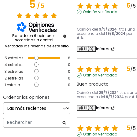
5
5
/
5
/
5
Opinión verificada
....
Opinión del
9/9/2024
, tras una
experiencia del
19/8/2024
por
Basado en
6
opiniones
A.A.
sometidas a control
Ver todas las reseñas de este sitio
Útil
(0)
Informe
5
estrellas
6
4
estrellas
0
5
/
5
3
estrellas
0
Opinión verificada
2
estrellas
0
Buen producto
1
estrella
0
Opinión del
29/7/2024
, tras un
Ordenar las opiniones
experiencia del
9/7/2024
por
A.
Útil
(0)
Informe
5
/
5
Opinión verificada