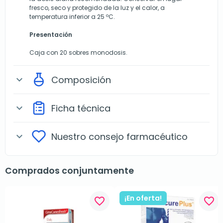
fresco, seco y protegido de la luz y el calor, a
temperatura inferior a 25 ºC.
Presentación
Caja con 20 sobres monodosis.
Composición
expand_more
Ficha técnica
expand_more
Nuestro consejo farmacéutico
expand_more
Comprados conjuntamente
¡En oferta!
favorite_border
favorite_border