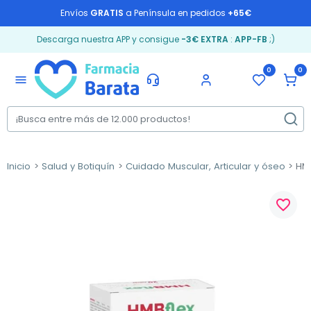
Envíos
GRATIS
a Península en pedidos
+65€
Descarga nuestra APP y consigue
-3€ EXTRA
:
APP-FB
;)
0
0
menu
Inicio
Salud y Botiquín
Cuidado Muscular, Articular y óseo
HMB
favorite_border