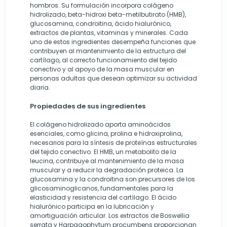
hombros. Su formulación incorpora colágeno
hidrolizado, beta-hidroxi beta-metilbutirato (HMB),
glucosamina, condroitina, ácido hialurónico,
extractos de plantas, vitaminas y minerales. Cada
uno de estos ingredientes desempeña funciones que
contribuyen al mantenimiento de la estructura del
cartílago, al correcto funcionamiento del tejido
conectivo y al apoyo de la masa muscular en
personas adultas que desean optimizar su actividad
diaria.
Propiedades de sus ingredientes
El colágeno hidrolizado aporta aminoácidos
esenciales, como glicina, prolina e hidroxiprolina,
necesarios para la síntesis de proteínas estructurales
del tejido conectivo. El HMB, un metabolito de la
leucina, contribuye al mantenimiento de la masa
muscular y a reducir la degradación proteica. La
glucosamina y la condroitina son precursores de los
glicosaminoglicanos, fundamentales para la
elasticidad y resistencia del cartílago. El ácido
hialurónico participa en la lubricación y
amortiguación articular. Los extractos de Boswellia
serrata y Harpagophytum procumbens proporcionan