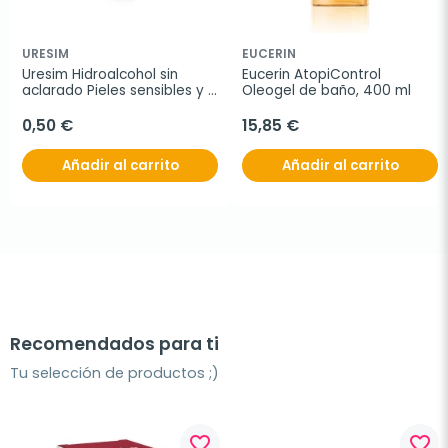
URESIM
EUCERIN
Uresim Hidroalcohol sin 
Eucerin AtopiControl 
aclarado Pieles sensibles y 
Oleogel de baño, 400 ml
niños, 60 ml
0,50 €
15,85 €
Añadir al carrito
Añadir al carrito
Recomendados para ti
Tu selección de productos ;)
favorite_border
favorite_border