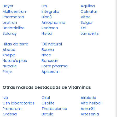
Bayer
Ern
Aquilea
Multicentrum
Integralia
Colnatur
Pharmaton
Bion3
Vitae
Leotron
Arkopharma
Solgar
Bariatricline
Redoxon
Kal
Solaray
Hivital
Lamberts
Hifas da terra
100 natural
Aboca
Buona
Kneipp
Nhco
Nature's plus
Bonusan
Nutralie
Forte pharma
Pileje
Apiserum
Otras marcas destacadas de Vitaminas
Ivb
Okal
Airbiotic
Gsn laboratorios
Ozolife
Alfa herbal
Pranarom
Therascience
Amar81
Ordesa
Betula
Artesania