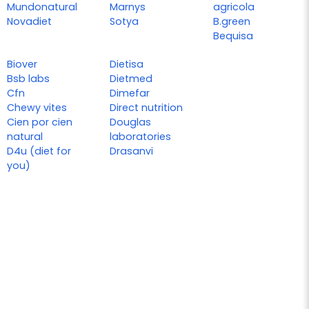
Mundonatural
Marnys
agricola
Novadiet
Sotya
B.green
Bequisa
Biover
Dietisa
Bsb labs
Dietmed
Cfn
Dimefar
Chewy vites
Direct nutrition
Cien por cien
Douglas
natural
laboratories
D4u (diet for
Drasanvi
you)