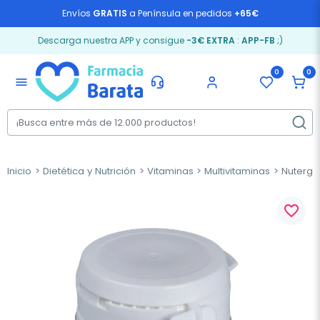
Envíos
GRATIS
a Península en pedidos
+65€
Descarga nuestra APP y consigue
-3€ EXTRA
:
APP-FB
;)
0
0
menu
Inicio
Dietética y Nutrición
Vitaminas
Multivitaminas
Nutergia
favorite_border