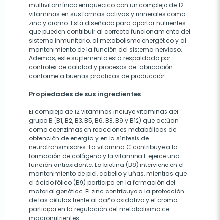
multivitamínico enriquecido con un complejo de 12
vitaminas en sus formas activas y minerales como
zinc y cromo. Está diseñado para aportar nutrientes
que pueden contribuir al correcto funcionamiento del
sistema inmunitario, al metabolismo energético y al
mantenimiento de la función del sistema nervioso.
Además, este suplemento está respaldado por
controles de calidad y procesos de fabricación
conforme a buenas prácticas de producción.
Propiedades de sus ingredientes
El complejo de 12 vitaminas incluye vitaminas del
grupo B (B1, B2, B3, B5, B6, B8, B9 y B12) que actúan
como coenzimas en reacciones metabólicas de
obtención de energía y en la síntesis de
neurotransmisores. La vitamina C contribuye a la
formación de colágeno y la vitamina E ejerce una
función antioxidante. La biotina (B8) interviene en el
mantenimiento de piel, cabello y uñas, mientras que
el ácido fólico (B9) participa en la formación del
material genético. El zinc contribuye a la protección
de las células frente al daño oxidativo y el cromo
participa en la regulación del metabolismo de
macronutrientes.