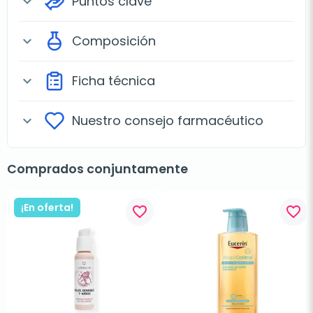
Puntos clave
expand_more
Composición
expand_more
Ficha técnica
expand_more
Nuestro consejo farmacéutico
expand_more
Comprados conjuntamente
¡En oferta!
favorite_border
favorite_border