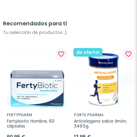
Recomendados para ti
Tu selección de productos ;)
¡En oferta!
favorite_border
favorite_border
FERTYPHARM
FORTE PHARMA
Fertybiotic Hombre, 60 
Articolageno sabor limón, 
cápsulas
349.5g.
90,95 €
13,95 €