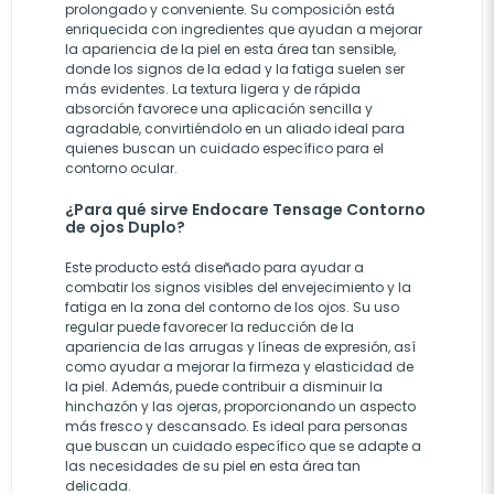
prolongado y conveniente. Su composición está
enriquecida con ingredientes que ayudan a mejorar
la apariencia de la piel en esta área tan sensible,
donde los signos de la edad y la fatiga suelen ser
más evidentes. La textura ligera y de rápida
absorción favorece una aplicación sencilla y
agradable, convirtiéndolo en un aliado ideal para
quienes buscan un cuidado específico para el
contorno ocular.
¿Para qué sirve Endocare Tensage Contorno
de ojos Duplo?
Este producto está diseñado para ayudar a
combatir los signos visibles del envejecimiento y la
fatiga en la zona del contorno de los ojos. Su uso
regular puede favorecer la reducción de la
apariencia de las arrugas y líneas de expresión, así
como ayudar a mejorar la firmeza y elasticidad de
la piel. Además, puede contribuir a disminuir la
hinchazón y las ojeras, proporcionando un aspecto
más fresco y descansado. Es ideal para personas
que buscan un cuidado específico que se adapte a
las necesidades de su piel en esta área tan
delicada.