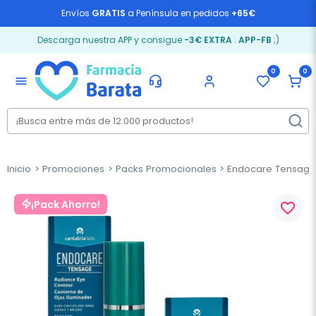
Envíos
GRATIS
a Península en pedidos
+65€
Descarga nuestra APP y consigue
-3€ EXTRA
:
APP-FB
;)
0
0
menu
Inicio
Promociones
Packs Promocionales
Endocare Tensage C
¡Pack Ahorro!
favorite_border