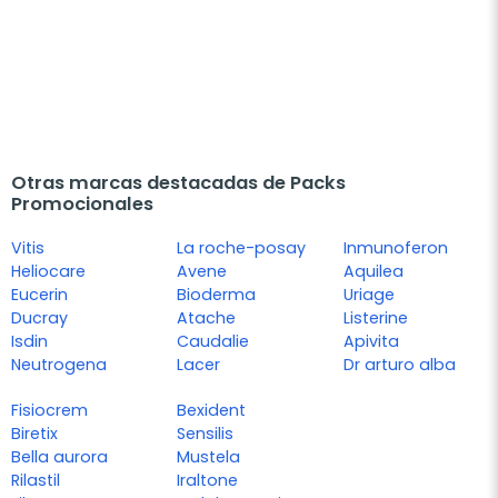
Otras marcas destacadas de Packs
Promocionales
Vitis
La roche-posay
Inmunoferon
Heliocare
Avene
Aquilea
Eucerin
Bioderma
Uriage
Ducray
Atache
Listerine
Isdin
Caudalie
Apivita
Neutrogena
Lacer
Dr arturo alba
Fisiocrem
Bexident
Biretix
Sensilis
Bella aurora
Mustela
Rilastil
Iraltone