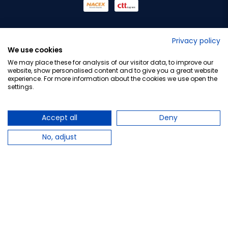
No lo decimos nosotros...
Privacy policy
We use cookies
¡Tu opinión es importante!
We may place these for analysis of our visitor data, to improve our
website, show personalised content and to give you a great website
experience. For more information about the cookies we use open the
settings.
Copyright © 2010-2026 Farmacia Barata S.L. Todos los
derechos reservados.
Accept all
Deny
No, adjust
Total:
69,00 €
−
+
Añadir al carrito