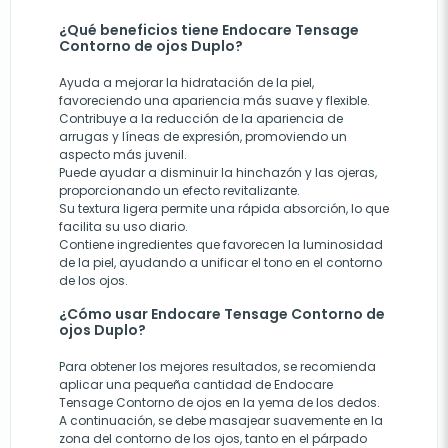
¿Qué beneficios tiene Endocare Tensage
Contorno de ojos Duplo?
Ayuda a mejorar la hidratación de la piel,
favoreciendo una apariencia más suave y flexible.
Contribuye a la reducción de la apariencia de
arrugas y líneas de expresión, promoviendo un
aspecto más juvenil.
Puede ayudar a disminuir la hinchazón y las ojeras,
proporcionando un efecto revitalizante.
Su textura ligera permite una rápida absorción, lo que
facilita su uso diario.
Contiene ingredientes que favorecen la luminosidad
de la piel, ayudando a unificar el tono en el contorno
de los ojos.
¿Cómo usar Endocare Tensage Contorno de
ojos Duplo?
Para obtener los mejores resultados, se recomienda
aplicar una pequeña cantidad de Endocare
Tensage Contorno de ojos en la yema de los dedos.
A continuación, se debe masajear suavemente en la
zona del contorno de los ojos, tanto en el párpado