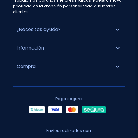
Trabajamos para las mejores marcas. Nuestra mayor
prioridad es la atención personalizada a nuestros
clientes.
expand_more
¿Necesitas ayuda?
expand_more
Información
expand_more
Compra
Pago seguro:
Envíos realizados con: