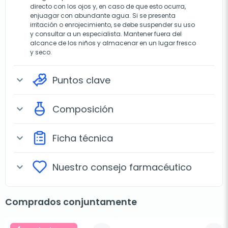
directo con los ojos y, en caso de que esto ocurra,
enjuagar con abundante agua. Si se presenta
irritación o enrojecimiento, se debe suspender su uso
y consultar a un especialista. Mantener fuera del
alcance de los niños y almacenar en un lugar fresco
y seco.
Puntos clave
expand_more
Composición
expand_more
Ficha técnica
expand_more
Nuestro consejo farmacéutico
expand_more
Comprados conjuntamente