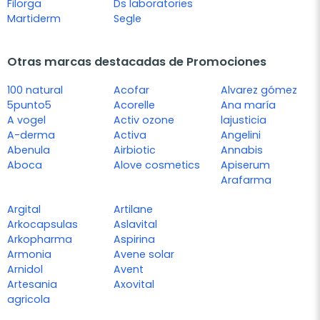
Filorga
Ds laboratories
Martiderm
Segle
Otras marcas destacadas de Promociones
100 natural
Acofar
Alvarez gómez
5punto5
Acorelle
Ana maría
A vogel
Activ ozone
lajusticia
A-derma
Activa
Angelini
Abenula
Airbiotic
Annabis
Aboca
Alove cosmetics
Apiserum
Arafarma
Argital
Artilane
Arkocapsulas
Aslavital
Arkopharma
Aspirina
Armonia
Avene solar
Arnidol
Avent
Artesania
Axovital
agricola