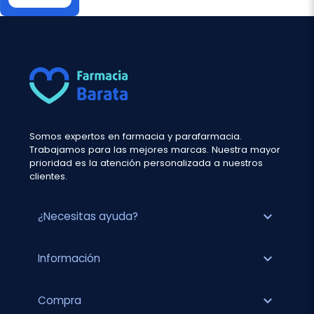
Somos expertos en farmacia y parafarmacia.
Trabajamos para las mejores marcas. Nuestra mayor
prioridad es la atención personalizada a nuestros
clientes.
expand_more
¿Necesitas ayuda?
expand_more
Información
expand_more
Compra