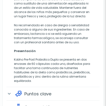
como sustituto de una alimentación equilibrada ni
de un estilo de vida saludable. Mantener fuera del
alcance de los niños más pequeños y conservar en
un lugar fresco y seco, protegido de la luz directa.
No recomendado en caso de alergia o sensibilidad
conocida a alguno de sus ingredientes. En caso de
embarazo, lactancia o si se está siguiendo un
tratamiento farmacológico, se aconseja consultar
con un profesional sanitario antes de su uso.
Presentación
Kobho Pre‑Post Probiotico Duplo se presenta en dos
envases de 60 cápsulas cada uno, diseñados para
facilitar una toma continuada de nutrientes
habituales de la dieta como probióticos, prebióticos,
postbióticos y zinc dentro de la rutina alimentaria
equilibrada.
Puntos clave
expand_more