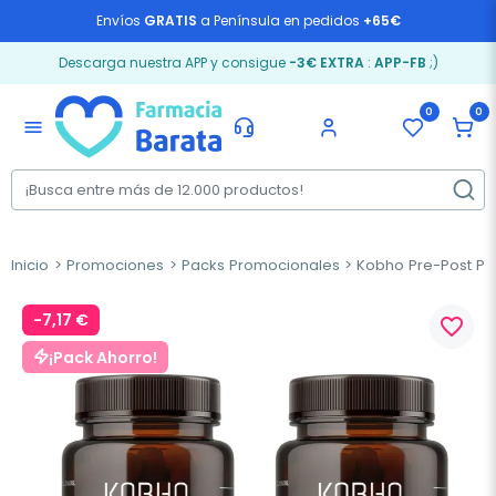
Envíos
GRATIS
a Península en pedidos
+65€
Descarga nuestra APP y consigue
-3€ EXTRA
:
APP-FB
;)
0
0
menu
Inicio
Promociones
Packs Promocionales
Kobho Pre-Post Pro
-7,17 €
favorite_border
¡Pack Ahorro!