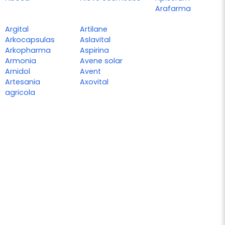
Arafarma
Argital
Artilane
Arkocapsulas
Aslavital
Arkopharma
Aspirina
Armonia
Avene solar
Arnidol
Avent
Artesania
Axovital
agricola