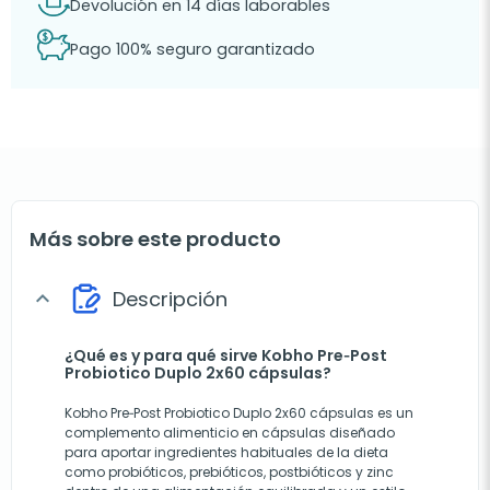
Devolución en 14 días laborables
Pago 100% seguro garantizado
Más sobre este producto
Descripción
expand_more
¿Qué es y para qué sirve Kobho Pre‑Post
Probiotico Duplo 2x60 cápsulas?
Kobho Pre‑Post Probiotico Duplo 2x60 cápsulas es un
complemento alimenticio en cápsulas diseñado
para aportar ingredientes habituales de la dieta
como probióticos, prebióticos, postbióticos y zinc