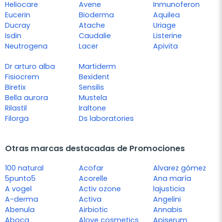
Heliocare
Avene
Inmunoferon
Eucerin
Bioderma
Aquilea
Ducray
Atache
Uriage
Isdin
Caudalie
Listerine
Neutrogena
Lacer
Apivita
Dr arturo alba
Martiderm
Fisiocrem
Bexident
Biretix
Sensilis
Bella aurora
Mustela
Rilastil
Iraltone
Filorga
Ds laboratories
Otras marcas destacadas de Promociones
100 natural
Acofar
Alvarez gómez
5punto5
Acorelle
Ana maría
A vogel
Activ ozone
lajusticia
A-derma
Activa
Angelini
Abenula
Airbiotic
Annabis
Aboca
Alove cosmetics
Apiserum