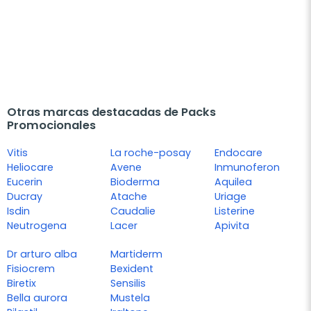
Otras marcas destacadas de Packs
Promocionales
Vitis
La roche-posay
Endocare
Heliocare
Avene
Inmunoferon
Eucerin
Bioderma
Aquilea
Ducray
Atache
Uriage
Isdin
Caudalie
Listerine
Neutrogena
Lacer
Apivita
Dr arturo alba
Martiderm
Fisiocrem
Bexident
Biretix
Sensilis
Bella aurora
Mustela