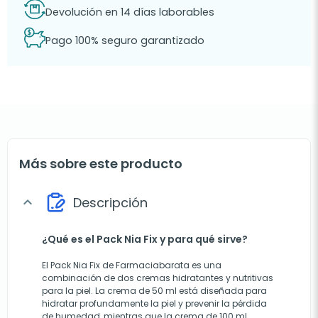
Devolución en 14 días laborables
Pago 100% seguro garantizado
Más sobre este producto
Descripción
expand_more
¿Qué es el Pack Nia Fix y para qué sirve?
El Pack Nia Fix de Farmaciabarata es una
combinación de dos cremas hidratantes y nutritivas
para la piel. La crema de 50 ml está diseñada para
hidratar profundamente la piel y prevenir la pérdida
de humedad, mientras que la crema de 100 ml