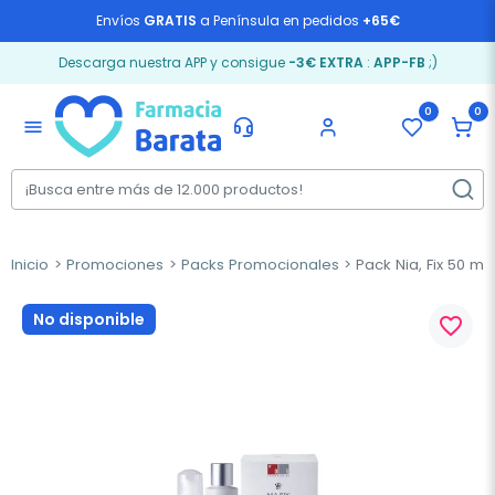
Envíos
GRATIS
a Península en pedidos
+65€
Descarga nuestra APP y consigue
-3€ EXTRA
:
APP-FB
;)
0
0
menu
Inicio
Promociones
Packs Promocionales
Pack Nia, Fix 50 ml 
No disponible
favorite_border