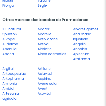
Rilastil
Iraltone
Filorga
Segle
Otras marcas destacadas de Promociones
100 natural
Acofar
Alvarez gómez
5punto5
Acorelle
Ana maría
A vogel
Activ ozone
lajusticia
A-derma
Activa
Angelini
Abenula
Airbiotic
Annabis
Aboca
Alove cosmetics
Apiserum
Arafarma
Argital
Artilane
Arkocapsulas
Aslavital
Arkopharma
Aspirina
Armonia
Avene solar
Arnidol
Avent
Artesania
Axovital
agricola