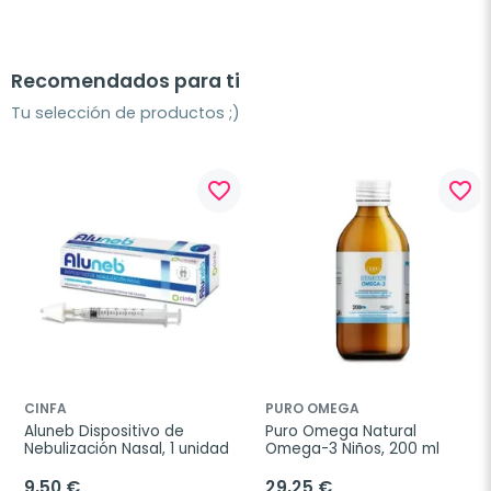
Recomendados para ti
Tu selección de productos ;)
favorite_border
favorite_border
CINFA
PURO OMEGA
Aluneb Dispositivo de 
Puro Omega Natural 
Nebulización Nasal, 1 unidad
Omega-3 Niños, 200 ml
9,50 €
29,25 €