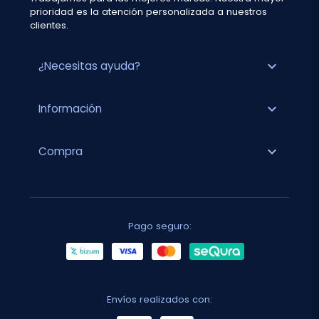
prioridad es la atención personalizada a nuestros
clientes.
expand_more
¿Necesitas ayuda?
expand_more
Información
expand_more
Compra
Pago seguro:
Envíos realizados con: