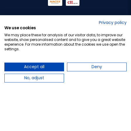
No lo decimos nosotros...
Privacy policy
We use cookies
¡Tu opinión es importante!
We may place these for analysis of our visitor data, to improve our
website, show personalised content and to give you a great website
experience. For more information about the cookies we use open the
settings.
Copyright © 2010-2026 Farmacia Barata S.L. Todos los
derechos reservados.
Accept all
Deny
No, adjust
Total:
28,95 €
Avísame cuando esté disponible