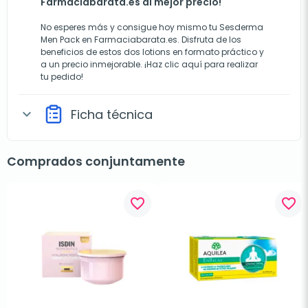
Farmaciabarata.es al mejor precio!
No esperes más y consigue hoy mismo tu Sesderma
Men Pack en Farmaciabarata.es. Disfruta de los
beneficios de estos dos lotions en formato práctico y
a un precio inmejorable. ¡Haz clic aquí para realizar
tu pedido!
Ficha técnica
expand_more
Comprados conjuntamente
favorite_border
favorite_border