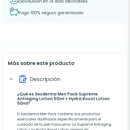
Devolución en 14 días laborables
Pago 100% seguro garantizado
Más sobre este producto
Descripción
expand_more
¿Qué es Sesderma Men Pack Supreme
Antiaging Lotion 50ml + Hydra Boost Lotion
50ml?
El Sesderma Men Pack contiene dos productos
esenciales diseñados específicamente para el
cuidado de la piel masculina: La Supreme Antiaging
Lotion y la Hydra Boost Lotion, ambos en