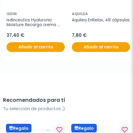
ISDIN
AQUILEA
Isdinceutics Hyaluronic 
Aquilea EnRelax, 48 cápsulas
Moisture Recarga crema 
facial piel sensible, 50 g
37,40 €
7,80 €
Añadir al carrito
Añadir al carrito
Recomendados para ti
Tu selección de productos ;)
Regalo
Regalo
favorite_border
favorite_border