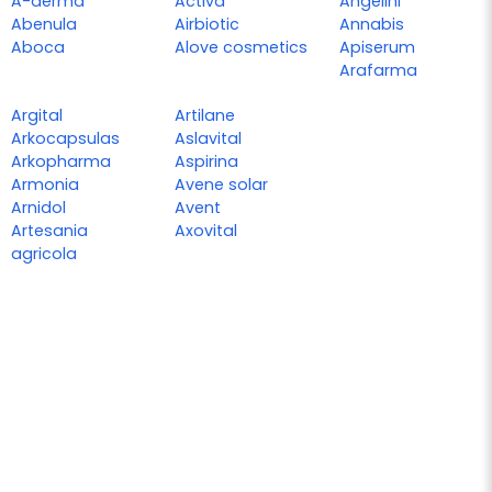
A-derma
Activa
Angelini
Abenula
Airbiotic
Annabis
Aboca
Alove cosmetics
Apiserum
Arafarma
Argital
Artilane
Arkocapsulas
Aslavital
Arkopharma
Aspirina
Armonia
Avene solar
Arnidol
Avent
Artesania
Axovital
agricola