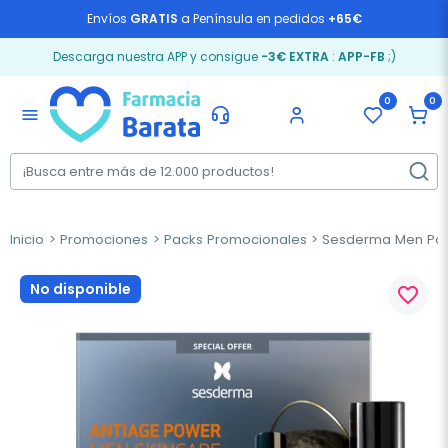
Envíos
GRATIS
a Península en pedidos
+65€
Descarga nuestra APP y consigue
-3€ EXTRA
:
APP-FB
;)
0
0
menu
Inicio
Promociones
Packs Promocionales
Sesderma Men Pack 
No disponible
favorite_border