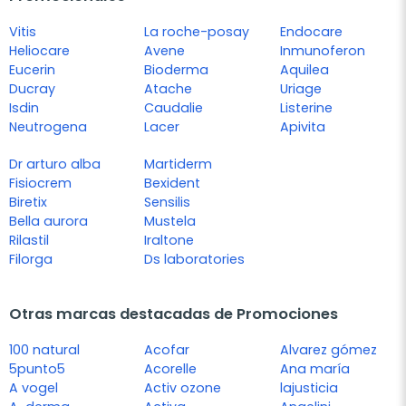
Vitis
La roche-posay
Endocare
Heliocare
Avene
Inmunoferon
Eucerin
Bioderma
Aquilea
Ducray
Atache
Uriage
Isdin
Caudalie
Listerine
Neutrogena
Lacer
Apivita
Dr arturo alba
Martiderm
Fisiocrem
Bexident
Biretix
Sensilis
Bella aurora
Mustela
Rilastil
Iraltone
Filorga
Ds laboratories
Otras marcas destacadas de Promociones
100 natural
Acofar
Alvarez gómez
5punto5
Acorelle
Ana maría
A vogel
Activ ozone
lajusticia