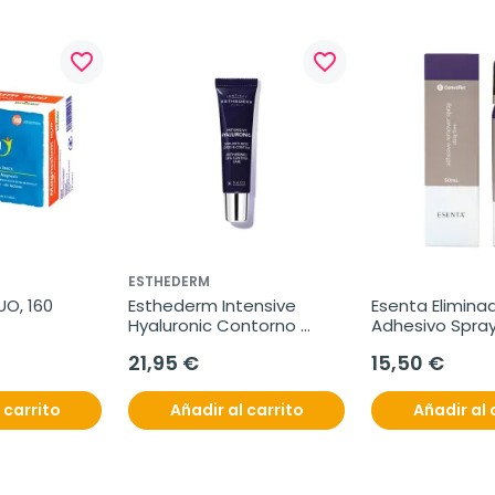
favorite_border
favorite_border
ESTHEDERM
, 160 
Esthederm Intensive 
Esenta Eliminad
Hyaluronic Contorno 
Adhesivo Spray
Labios, 15 ml
21,95 €
15,50 €
 carrito
Añadir al carrito
Añadir al 