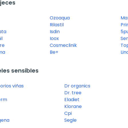
jeces
Ozoaqua
Ma
Rilastil
Pr
ata
Isdin
5p
il
Ioox
Sen
re
Cosmeclinik
To
ma
Be+
Lin
les sensibles
orios viñas
Dr organics
Dr. tree
erm
Eladiet
Klorane
Cpi
gena
Segle