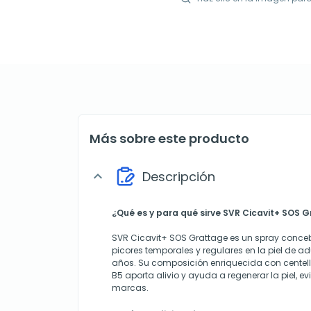
Más sobre este producto
Descripción
expand_more
¿Qué es y para qué sirve SVR Cicavit+ SOS 
SVR Cicavit+ SOS Grattage es un spray concebi
picores temporales y regulares en la piel de adu
años. Su composición enriquecida con centell
B5 aporta alivio y ayuda a regenerar la piel, e
marcas.