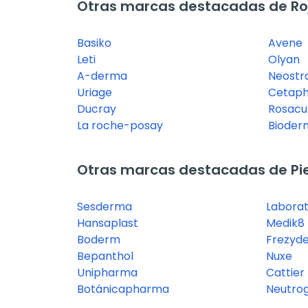
Otras marcas destacadas de Ro
Basiko
Avene
Leti
Olyan
A-derma
Neostr
Uriage
Cetaph
Ducray
Rosacu
La roche-posay
Bioder
Otras marcas destacadas de Pie
Sesderma
Laborat
Hansaplast
Medik8
Boderm
Frezyd
Bepanthol
Nuxe
Unipharma
Cattier
Botánicapharma
Neutro