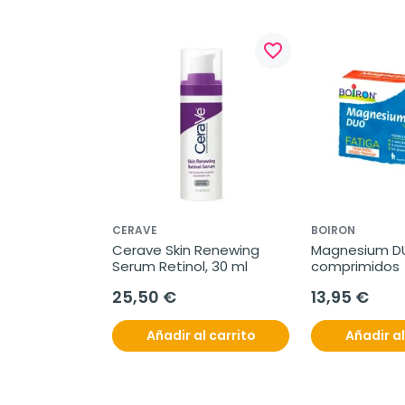
favorite_border
CERAVE
BOIRON
Cerave Skin Renewing 
Magnesium DUO
Serum Retinol, 30 ml
comprimidos
25,50 €
13,95 €
Añadir al carrito
Añadir al