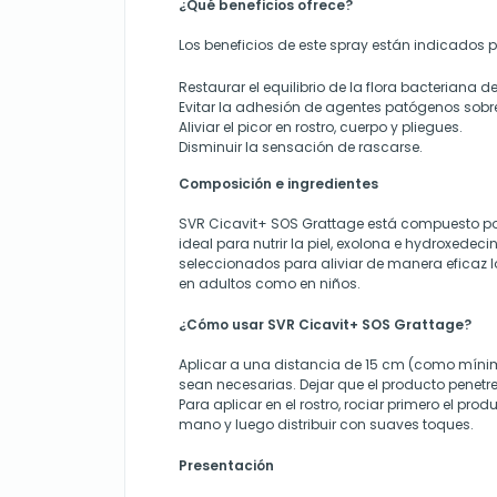
¿Qué beneficios ofrece?
Los beneficios de este spray están indicados 
Restaurar el equilibrio de la flora bacteriana de 
Evitar la adhesión de agentes patógenos sobre
Aliviar el picor en rostro, cuerpo y pliegues.
Disminuir la sensación de rascarse.
Composición e ingredientes
SVR Cicavit+ SOS Grattage está compuesto por 
ideal para nutrir la piel, exolona e hydroxedeci
seleccionados para aliviar de manera eficaz los
en adultos como en niños.
¿Cómo usar SVR Cicavit+ SOS Grattage?
Aplicar a una distancia de 15 cm (como mínim
sean necesarias. Dejar que el producto penetre 
Para aplicar en el rostro, rociar primero el pro
mano y luego distribuir con suaves toques.
Presentación