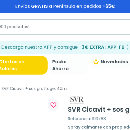
Envíos
GRATIS
a Península en pedidos
+65€
Descarga nuestra APP y consigue
-3€ EXTRA
:
APP-FB
;)
Ofertas en
Packs
Novedades
Solares
Ahorro
SVR Cicavit + sos grattage, 40ml
favorite_border
SVR Cicavit + sos 
Referencia: 193788
Spray calmante con propied