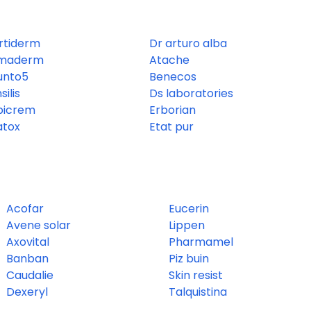
rtiderm
Dr arturo alba
imaderm
Atache
unto5
Benecos
silis
Ds laboratories
picrem
Erborian
atox
Etat pur
Acofar
Eucerin
Avene solar
Lippen
Axovital
Pharmamel
Banban
Piz buin
Caudalie
Skin resist
Dexeryl
Talquistina