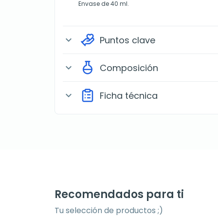
Envase de 40 ml.
Puntos clave
expand_more
Composición
expand_more
Ficha técnica
expand_more
Recomendados para ti
Tu selección de productos ;)