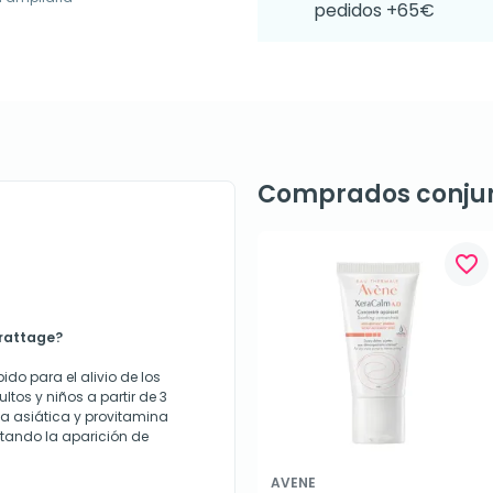
pedidos +65€
Comprados conju
favorite_border
Grattage?
do para el alivio de los
ltos y niños a partir de 3
a asiática y provitamina
vitando la aparición de
AVENE