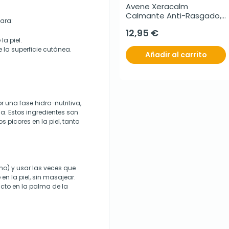
Avene Xeracalm 
Calmante Anti-Rasgado, 
para:
40 ml
12,95 €
la piel.
 la superficie cutánea.
Añadir al carrito
una fase hidro-nutritiva,
na. Estos ingredientes son
 picores en la piel, tanto
o) y usar las veces que
en la piel, sin masajear.
ducto en la palma de la