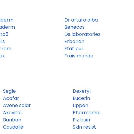
iderm
Dr arturo alba
maderm
Benecos
to5
Ds laboratories
lis
Erborian
crem
Etat pur
ox
Frais monde
Segle
Dexeryl
Acofar
Eucerin
Avene solar
Lippen
Axovital
Pharmamel
Banban
Piz buin
Caudalie
Skin resist