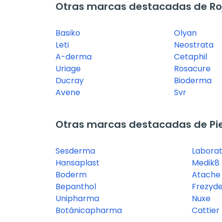
Otras marcas destacadas de Ro
Basiko
Olyan
Leti
Neostrata
A-derma
Cetaphil
Uriage
Rosacure
Ducray
Bioderma
Avene
Svr
Otras marcas destacadas de Pie
Sesderma
Laborat
Hansaplast
Medik8
Boderm
Atache
Bepanthol
Frezyd
Unipharma
Nuxe
Botánicapharma
Cattier