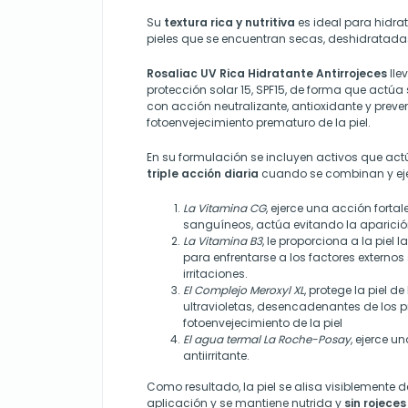
Su
textura rica y nutritiva
es ideal para hidra
pieles que se encuentran secas, deshidratad
Rosaliac UV Rica Hidratante Antirrojeces
lle
protección solar 15, SPF15, de forma que actúa s
con acción neutralizante, antioxidante y preve
fotoenvejecimiento prematuro de la piel.
En su formulación se incluyen activos que a
triple acción diaria
cuando se combinan y ejer
La Vitamina CG
, ejerce una acción fort
sanguíneos, actúa evitando la aparición
La Vitamina B3
, le proporciona a la piel 
para enfrentarse a los factores externo
irritaciones.
El Complejo Meroxyl XL
, protege la piel d
ultravioletas, desencadenantes de los p
fotoenvejecimiento de la piel
El agua termal La Roche-Posay
, ejerce 
antiirritante.
Como resultado, la piel se alisa visiblemente 
aplicación y se mantiene nutrida y
sin rojeces