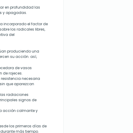
tar en profundidad las
as y apagadas.
va incorporado el factor de
obre los radicales libres,
ntiva del
ctúan produciendo una
cen su acción. así,
alecedora de vasos
 de rojeces.
la resistencia necesaria
s sin que aparezcan
e las radiaciones
rincipales signos de
una acción calmante y
desde los primeros días de
durante más tiempo.