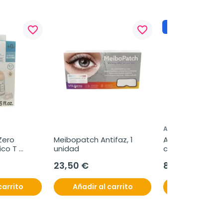
No disponible
favorite_border
favorite_border
ABS
ero 
Meibopatch Antifaz, 1 
ABS Crema Repa
co T 
unidad
con Zinc y Micon
Adaptable 
ml
23,50 €
8,85 €
ml
carrito
Añadir al carrito
Ver