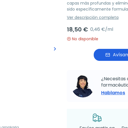
capas más profundas y elimina 
sido específicamente formulad
Ver descripción completa
18,50 €
0,46 €/ml
No disponible
keyboard_arrow_right
Siguiente
Avísam
¿Necesitas 
farmacéutic
Hablamos
a ampliarla