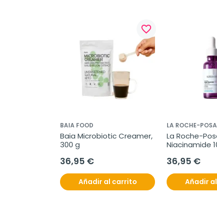
favorite_border
BAIA FOOD
LA ROCHE-POSA
Baia Microbiotic Creamer, 
La Roche-Posa
300 g
Niacinamide 1
ml
36,95 €
36,95 €
Añadir al carrito
Añadir al