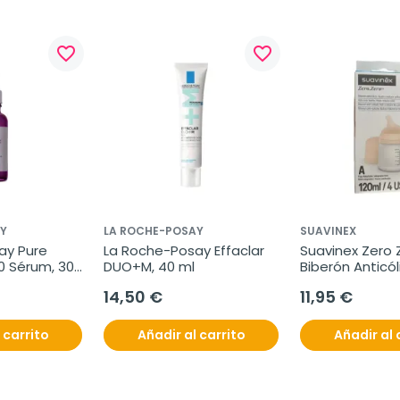
favorite_border
favorite_border
Y
LA ROCHE-POSAY
SUAVINEX
y Pure 
La Roche-Posay Effaclar 
Suavinex Zero Z
0 Sérum, 30 
DUO+M, 40 ml
Biberón Anticóli
Silicona Flujo 
14,50 €
11,95 €
Color Fair, 120 
 carrito
Añadir al carrito
Añadir al 