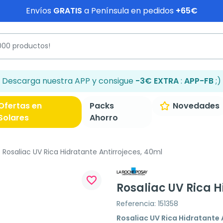
Envíos
GRATIS
a Península en pedidos
+65€
Descarga nuestra APP y consigue
-3€ EXTRA
:
APP-FB
;)
Ofertas en
Packs
Novedades
Solares
Ahorro
Rosaliac UV Rica Hidratante Antirrojeces, 40ml
favorite_border
Rosaliac UV Rica H
Referencia: 151358
Rosaliac UV Rica Hidratante 