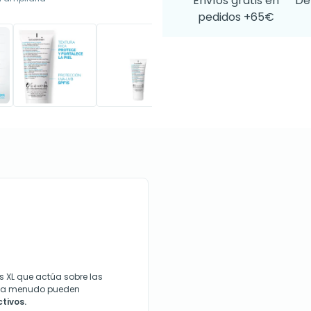
Envíos gratis en
De
pedidos +65€
s XL que actúa sobre las
ue a menudo pueden
tivos.