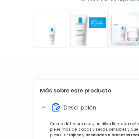
Más sobre este producto
Descripción
expand_more
Crema de textura rica y nutritiva llamada ante
pieles más delicadas y secas, sensibles y q
presentar
rojeces, asociadas a procesos reac