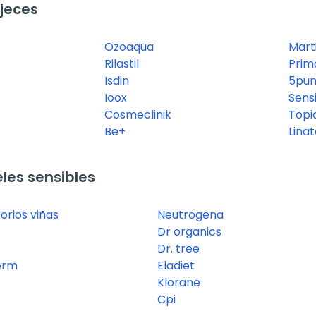
jeces
Ozoaqua
Mart
Rilastil
Pri
Isdin
5pun
Ioox
Sensi
Cosmeclinik
Topi
Be+
Linat
les sensibles
orios viñas
Neutrogena
Dr organics
Dr. tree
erm
Eladiet
Klorane
Cpi