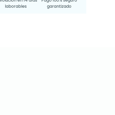
volución en 14 días
Pago 100% seguro
laborables
garantizado