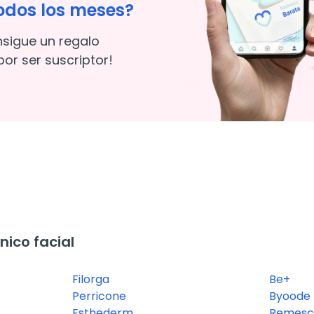
odos los meses?
nsigue un regalo
or ser suscriptor!
ico facial
Filorga
Be+
Perricone
Byoode
Esthederm
Remesc