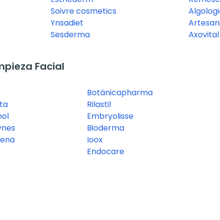
Soivre cosmetics
Algologi
Ynsadiet
Artesani
Sesderma
Axovital
pieza Facial
Botánicapharma
ta
Rilastil
ol
Embryolisse
nes
Bioderma
gena
Ioox
Endocare