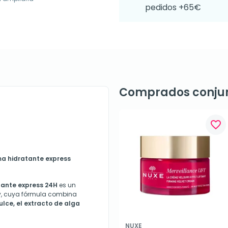
pedidos +65€
Comprados conju
favorite_border
a hidratante express
tante express 24H
es un
y, cuya fórmula combina
lce, el extracto de alga
NUXE