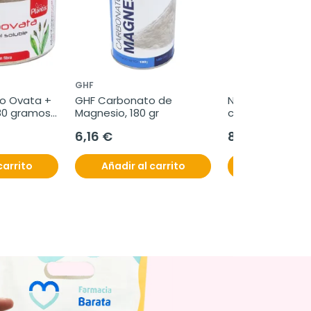
GHF
o Ovata + 
GHF Carbonato de 
Nutri-dx Creatina
80 gramos, 
Magnesio, 180 gr
cápsulas
6,16 €
8,86 €
carrito
Añadir al carrito
Añadir al c