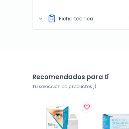
Ficha técnica
expand_more
Recomendados para ti
Tu selección de productos ;)
favorite_border