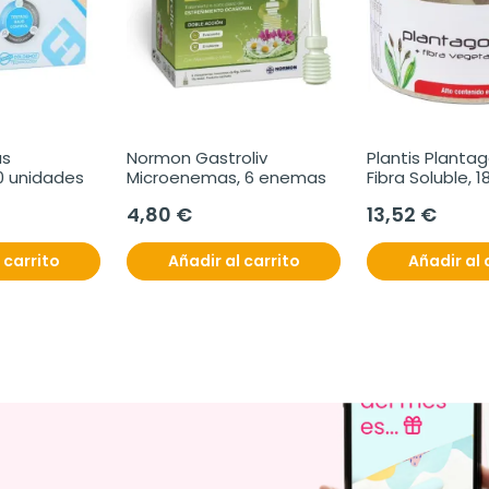
s 
Normon Gastroliv 
Plantis Plantag
0 unidades
Microenemas, 6 enemas
Fibra Soluble, 1
Bote
4,80 €
13,52 €
 carrito
Añadir al carrito
Añadir al 