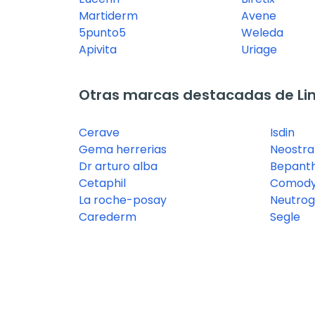
Martiderm
Avene
5punto5
Weleda
Apivita
Uriage
Otras marcas destacadas de Lim
Cerave
Isdin
Gema herrerias
Neostra
Dr arturo alba
Bepanth
Cetaphil
Comody
La roche-posay
Neutro
Carederm
Segle