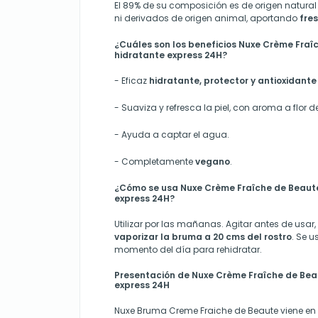
El 89% de su composición es de origen natural 
ni derivados de origen animal, aportando
fres
¿Cuáles son los beneficios Nuxe Crème Fra
hidratante express 24H?
- Eficaz
hidratante, protector y antioxidante
- Suaviza y refresca la piel, con aroma a flor d
- Ayuda a captar el agua.
- Completamente
vegano
.
¿Cómo se usa Nuxe Crème Fraîche de Beaut
express 24H?
Utilizar por las mañanas. Agitar antes de usar,
vaporizar la bruma a 20 cms del rostro
.
Se u
momento del día para rehidratar.
Presentación de Nuxe Crème Fraîche de Be
express 24H
Nuxe Bruma Creme Fraiche de Beaute
viene en