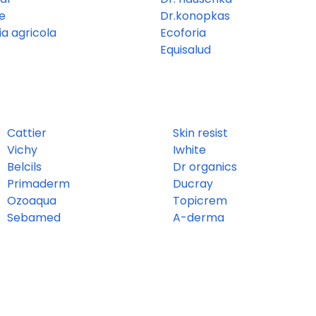
e
Dr.konopkas
a agricola
Ecoforia
Equisalud
Cattier
Skin resist
Vichy
Iwhite
Belcils
Dr organics
Primaderm
Ducray
Ozoaqua
Topicrem
Sebamed
A-derma