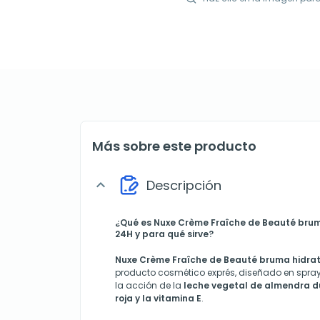
Más sobre este producto
Descripción
expand_more
¿Qué es Nuxe Crème Fraîche de Beauté brum
24H y para qué sirve?
Nuxe Crème Fraîche de Beauté bruma hidra
producto cosmético exprés, diseñado en spra
la acción de la
leche vegetal de almendra du
roja y la vitamina E
.