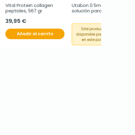
Vital Protein collagen 
Utabon 0.5mg/ml 
peptides, 567 gr
solución para 
pulverización nasal, 15 ml
39,95 €
Este producto no está
Añadir al carrito
disponible para su compra
en este país o región.