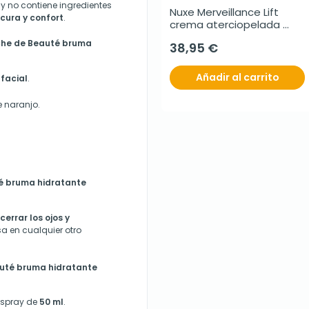
y no contiene ingredientes
Nuxe Merveillance Lift 
cura y confort
.
crema aterciopelada 
efecto lifting piel 
îche de Beauté bruma
38,95 €
sensible, 50 ml
Añadir al carrito
 facial
.
e naranjo.
é bruma hidratante
cerrar los ojos y
sa en cualquier otro
auté bruma hidratante
 spray de
50 ml
.