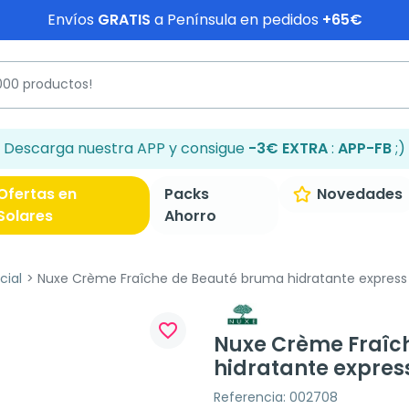
Envíos
GRATIS
a Península en pedidos
+65€
Descarga nuestra APP y consigue
-3€ EXTRA
:
APP-FB
;)
Ofertas en
Packs
Novedades
Solares
Ahorro
cial
Nuxe Crème Fraîche de Beauté bruma hidratante express 
favorite_border
Nuxe Crème Fraîc
hidratante expres
Referencia: 002708