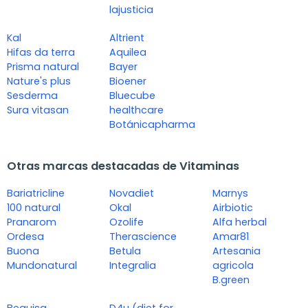
lajusticia
Kal
Altrient
Hifas da terra
Aquilea
Prisma natural
Bayer
Nature's plus
Bioener
Sesderma
Bluecube
Sura vitasan
healthcare
Botánicapharma
Otras marcas destacadas de Vitaminas
Bariatricline
Novadiet
Marnys
100 natural
Okal
Airbiotic
Pranarom
Ozolife
Alfa herbal
Ordesa
Therascience
Amar81
Buona
Betula
Artesania
Mundonatural
Integralia
agricola
B.green
Bequisa
D4u (diet for