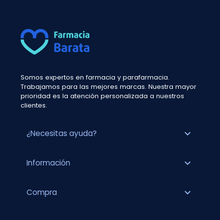
Somos expertos en farmacia y parafarmacia.
Trabajamos para las mejores marcas. Nuestra mayor
prioridad es la atención personalizada a nuestros
clientes.
expand_more
¿Necesitas ayuda?
expand_more
Información
expand_more
Compra