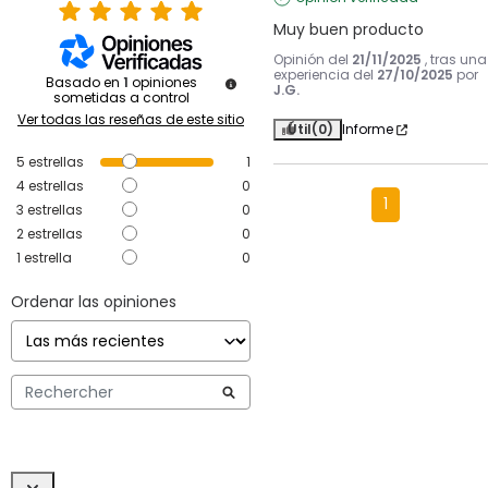
Muy buen producto
Opinión del
21/11/2025
, tras una
experiencia del
27/10/2025
por
Basado en
1
opiniones
J.G.
sometidas a control
Ver todas las reseñas de este sitio
Útil
(0)
Informe
5
estrellas
1
4
estrellas
0
1
3
estrellas
0
2
estrellas
0
1
estrella
0
Ordenar las opiniones