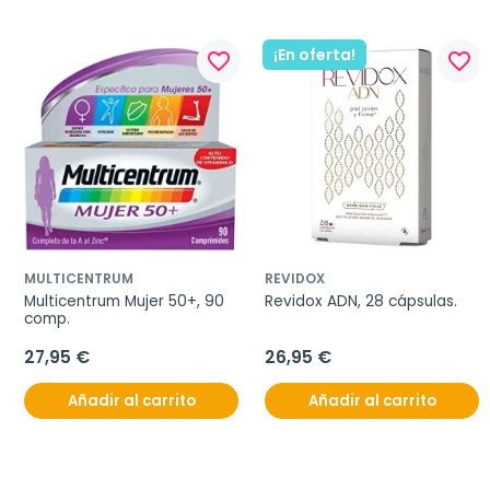
¡En oferta!
favorite_border
favorite_border
MULTICENTRUM
REVIDOX
Multicentrum Mujer 50+, 90 
Revidox ADN, 28 cápsulas.
comp.
27,95 €
26,95 €
Añadir al carrito
Añadir al carrito