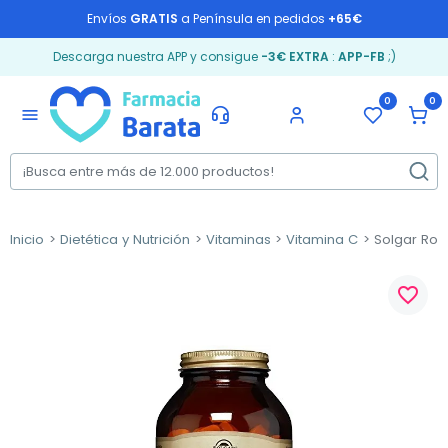
Envíos
GRATIS
a Península en pedidos
+65€
Descarga nuestra APP y consigue
-3€ EXTRA
:
APP-FB
;)
0
0
menu
Inicio
Dietética y Nutrición
Vitaminas
Vitamina C
Solgar Ros
favorite_border