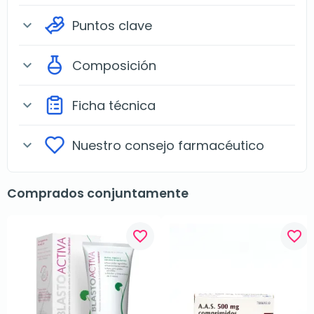
Puntos clave
expand_more
Composición
expand_more
Ficha técnica
expand_more
Nuestro consejo farmacéutico
expand_more
Comprados conjuntamente
favorite_border
favorite_border