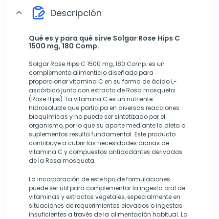
Descripción
expand_more
Qué es y para qué sirve Solgar Rose Hips C
1500 mg, 180 Comp.
Solgar Rose Hips C 1500 mg, 180 Comp. es un
complemento alimenticio diseñado para
proporcionar vitamina C en su forma de ácido L-
ascórbico junto con extracto de Rosa mosqueta
(Rose Hips). La vitamina C es un nutriente
hidrosoluble que participa en diversas reacciones
bioquímicas y no puede ser sintetizado por el
organismo, por lo que su aporte mediante la dieta o
suplementos resulta fundamental. Este producto
contribuye a cubrir las necesidades diarias de
vitamina C y compuestos antioxidantes derivados
de la Rosa mosqueta.
La incorporación de este tipo de formulaciones
puede ser útil para complementar la ingesta oral de
vitaminas y extractos vegetales, especialmente en
situaciones de requerimientos elevados o ingestas
insuficientes a través de la alimentación habitual. La