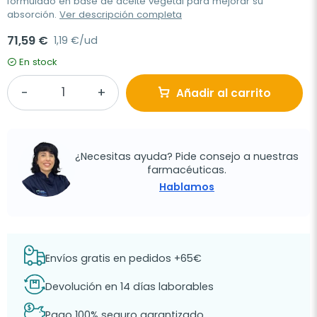
formulado en base de aceite vegetal para mejorar su
absorción.
Ver descripción completa
71,59 €
1,19 €/ud
En stock
Añadir al carrito
¿Necesitas ayuda? Pide consejo a nuestras
farmacéuticas.
Hablamos
Envíos gratis en pedidos +65€
Devolución en 14 días laborables
Pago 100% seguro garantizado