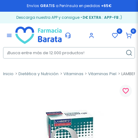
Envíos
GRATIS
a Península en pedidos
+65€
Descarga nuestra APP y consigue
-3€ EXTRA
:
APP-FB
;)
0
0
menu
Inicio
Dietética y Nutrición
Vitaminas
Vitaminas Piel
LAMBERT
favorite_border