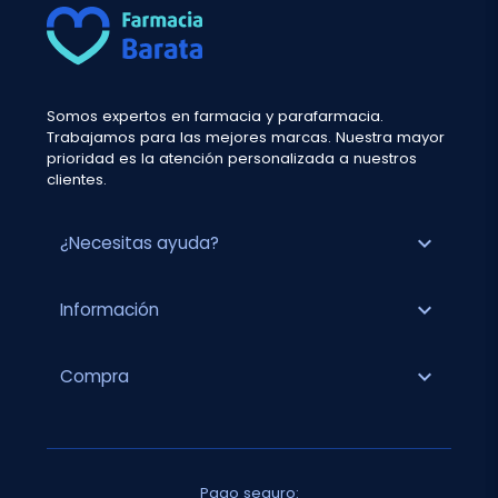
Somos expertos en farmacia y parafarmacia.
Trabajamos para las mejores marcas. Nuestra mayor
prioridad es la atención personalizada a nuestros
clientes.
expand_more
¿Necesitas ayuda?
expand_more
Información
expand_more
Compra
Pago seguro: