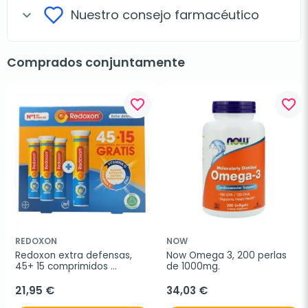
Nuestro consejo farmacéutico
expand_more
Comprados conjuntamente
favorite_border
favorite_border
REDOXON
NOW
Redoxon extra defensas, 
Now Omega 3, 200 perlas 
45+ 15 comprimidos 
de 1000mg.
efervescentes
21,95 €
34,03 €