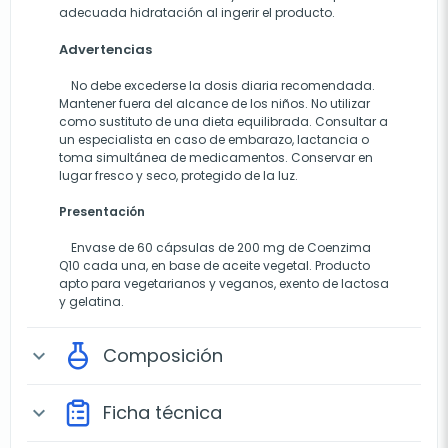
adecuada hidratación al ingerir el producto.
Advertencias
No debe excederse la dosis diaria recomendada.
Mantener fuera del alcance de los niños. No utilizar
como sustituto de una dieta equilibrada. Consultar a
un especialista en caso de embarazo, lactancia o
toma simultánea de medicamentos. Conservar en
lugar fresco y seco, protegido de la luz.
Presentación
Envase de 60 cápsulas de 200 mg de Coenzima
Q10 cada una, en base de aceite vegetal. Producto
apto para vegetarianos y veganos, exento de lactosa
y gelatina.
Composición
expand_more
Ficha técnica
expand_more