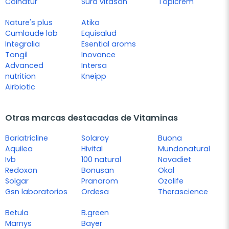
Colnatur
Sura vitasan
Topicrem
Nature's plus
Atika
Cumlaude lab
Equisalud
Integralia
Esential aroms
Tongil
Inovance
Advanced
Intersa
nutrition
Kneipp
Airbiotic
Otras marcas destacadas de Vitaminas
Bariatricline
Solaray
Buona
Aquilea
Hivital
Mundonatural
Ivb
100 natural
Novadiet
Redoxon
Bonusan
Okal
Solgar
Pranarom
Ozolife
Gsn laboratorios
Ordesa
Therascience
Betula
B.green
Marnys
Bayer