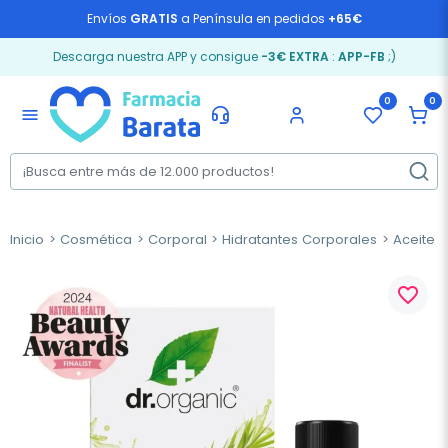
Envíos
GRATIS
a Península en pedidos
+65€
Descarga nuestra APP y consigue
-3€ EXTRA
:
APP-FB
;)
0
0
menu
Inicio
Cosmética
Corporal
Hidratantes Corporales
Aceite 
favorite_border