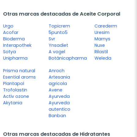
Otras marcas destacadas de Aceite Corporal
Urgo
Topicrem
Carederm
Acofar
5punto5
Uresim
Bioderma
Svr
Marnys
Interapothek
Ynsadiet
Nuxe
Sotya
A vogel
Rilastil
Unipharma
Botánicapharma
Weleda
Prisma natural
Anroch
Esential aroms
Artesania
Plantapol
agricola
Trofolastin
Avene
Activ ozone
Ayurveda
Akytania
Ayurveda
autentico
Banban
Otras marcas destacadas de Hidratantes