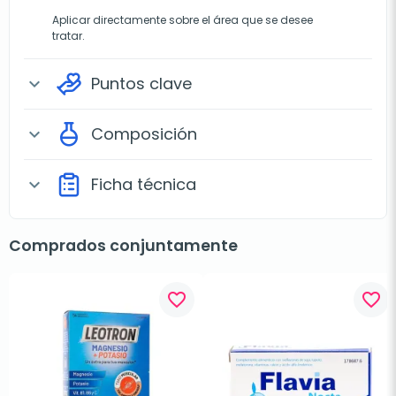
Aplicar directamente sobre el área que se desee
tratar.
Puntos clave
expand_more
Composición
expand_more
Ficha técnica
expand_more
Comprados conjuntamente
favorite_border
favorite_border