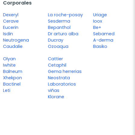
Corporales
Dexeryl
La roche-posay
Uriage
Cerave
Sesderma
Ioox
Eucerin
Bepanthol
Be+
Isdin
Dr arturo alba
Sebamed
Neutrogena
Ducray
A-derma
Caudalie
Ozoaqua
Basiko
Olyan
Cattier
Iwhite
Cetaphil
Balneum
Gema herrerias
Xhekpon
Neostrata
Bactinel
Laboratorios
Leti
viñas
Klorane