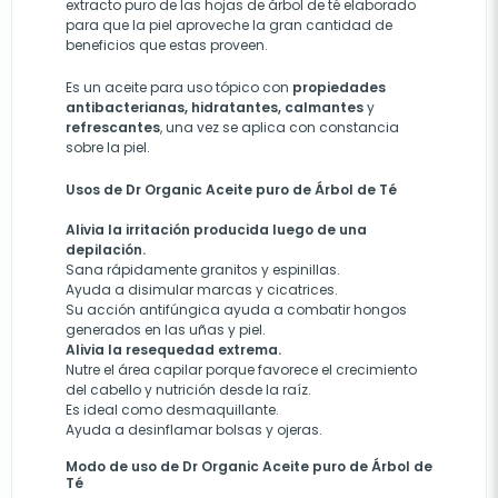
extracto puro de las hojas de árbol de té elaborado
para que la piel aproveche la gran cantidad de
beneficios que estas proveen.
Es un aceite para uso tópico con
propiedades
antibacterianas, hidratantes, calmantes
y
refrescantes
, una vez se aplica con constancia
sobre la piel.
Usos de Dr Organic Aceite puro de Árbol de Té
Alivia la irritación producida luego de una
depilación.
Sana rápidamente granitos y espinillas.
Ayuda a disimular marcas y cicatrices.
Su acción antifúngica ayuda a combatir hongos
generados en las uñas y piel.
Alivia la resequedad extrema.
Nutre el área capilar porqu
e
favorec
e
el crecimiento
del cabello y n
utrición
desde la raíz.
E
s ideal como desmaquillante.
Ayuda a desinflamar bolsas y ojeras.
Modo de uso de Dr Organic Aceite puro de Árbol de
Té