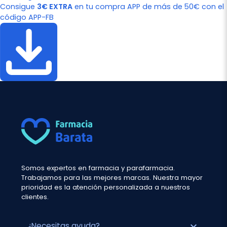
Consigue
3€ EXTRA
en tu compra APP de más de 50€ con el
código APP-FB
Somos expertos en farmacia y parafarmacia.
Trabajamos para las mejores marcas. Nuestra mayor
prioridad es la atención personalizada a nuestros
clientes.
expand_more
¿Necesitas ayuda?