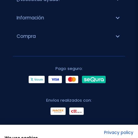
expand_more
Información
expand_more
Compra
Pago seguro:
Envíos realizados con:
No lo decimos nosotros...
Privacy policy