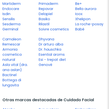
Martiderm
Primaderm
Be+
Endocare
Repavar
Bella aurora
Isdin
Delapiel
Ioox
Sensilis
Basiko
Xhekpon
Sesderma
Rilastil
La roche-posay
Germinal
Soivre cosmetics
Babé
Camaleon
Dhyvana
Remescar
Dr arturo alba
Armonia
Dr. hauschka
cosmetica
Esential aroms
natural
Esi - trepat diet
Asla vital (dra.
Genové
ana aslan)
Bactinel
Bottega di
lungavita
Otras marcas destacadas de Cuidado Facial