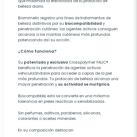
que maximiza la efectividad de tu protocolo de
belleza diario.
Biomimetic registra una línea de tratamientos de
belleza distintivos por su
biocompatibilidad
y
penetración cutánea: los agentes activos consiguen
alcanzar a los mantos cutáneos más profundos
potenciando así su acción.
¿Cómo funciona?
Su
patentado y exclusivo
Crosspolymer YALIC®
beneficia la penetración de agentes activos
vehiculizándolos para acceder a capas de la piel
más profundas. Tu protocolo de belleza alcanza una
mayor penetración y
su actividad se multiplica
.
Biocompatible, esto se convierte en una máxima
tolerancia en pieles reactivas o sensibilizadas.
Sin perfumes, aditivos, parabenos, siliconas,
colorantes o aceites minerales.
En su composición destacan: