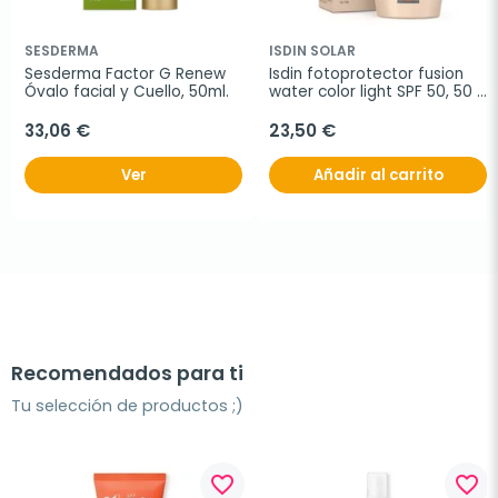
SESDERMA
ISDIN SOLAR
Sesderma Factor G Renew 
Isdin fotoprotector fusion 
Óvalo facial y Cuello, 50ml.
water color light SPF 50, 50 
ml
33,06 €
23,50 €
Ver
Añadir al carrito
Recomendados para ti
Tu selección de productos ;)
favorite_border
favorite_border