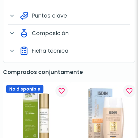
Puntos clave
expand_more
Composición
expand_more
Ficha técnica
expand_more
Comprados conjuntamente
No disponible
favorite_border
favorite_border