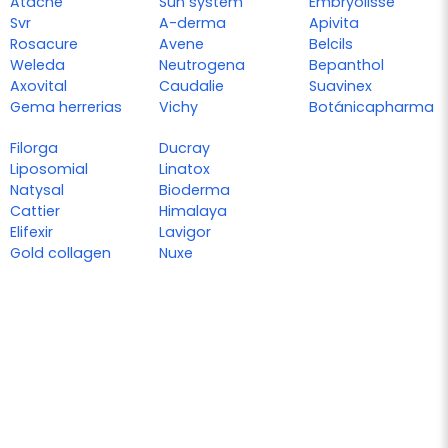
Atache
Sun system
Embryolisse
Svr
A-derma
Apivita
Rosacure
Avene
Belcils
Weleda
Neutrogena
Bepanthol
Axovital
Caudalie
Suavinex
Gema herrerias
Vichy
Botánicapharma
Filorga
Ducray
Liposomial
Linatox
Natysal
Bioderma
Cattier
Himalaya
Elifexir
Lavigor
Gold collagen
Nuxe