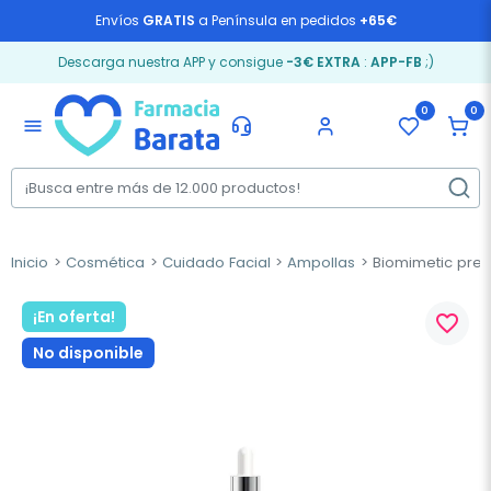
Envíos
GRATIS
a Península en pedidos
+65€
Descarga nuestra APP y consigue
-3€ EXTRA
:
APP-FB
;)
0
0
menu
Inicio
Cosmética
Cuidado Facial
Ampollas
Biomimetic pre-
¡En oferta!
favorite_border
No disponible