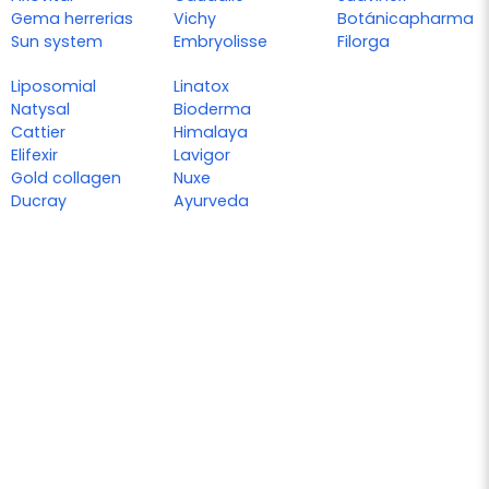
Gema herrerias
Vichy
Botánicapharma
Sun system
Embryolisse
Filorga
Liposomial
Linatox
Natysal
Bioderma
Cattier
Himalaya
Elifexir
Lavigor
Gold collagen
Nuxe
Ducray
Ayurveda