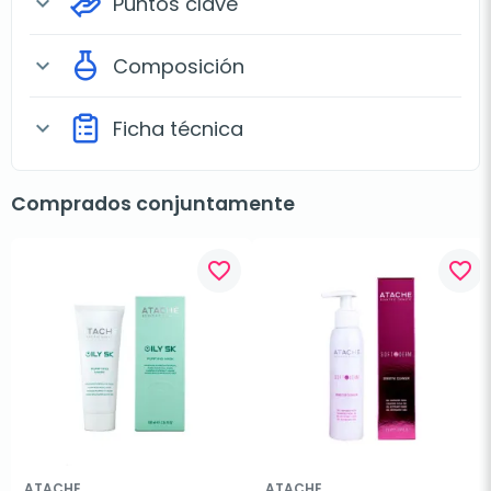
Puntos clave
expand_more
Composición
expand_more
Ficha técnica
expand_more
Comprados conjuntamente
favorite_border
favorite_border
ATACHE
ATACHE