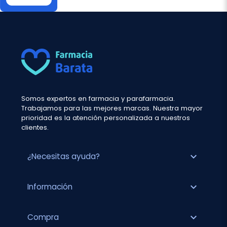
Somos expertos en farmacia y parafarmacia.
Trabajamos para las mejores marcas. Nuestra mayor
prioridad es la atención personalizada a nuestros
clientes.
expand_more
¿Necesitas ayuda?
expand_more
Información
expand_more
Compra