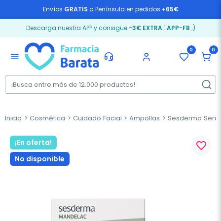
Envíos
GRATIS
a Península en pedidos
+65€
Descarga nuestra APP y consigue
-3€ EXTRA
:
APP-FB
;)
0
0
menu
Inicio
Cosmética
Cuidado Facial
Ampollas
Sesderma Serum 
¡En oferta!
favorite_border
No disponible