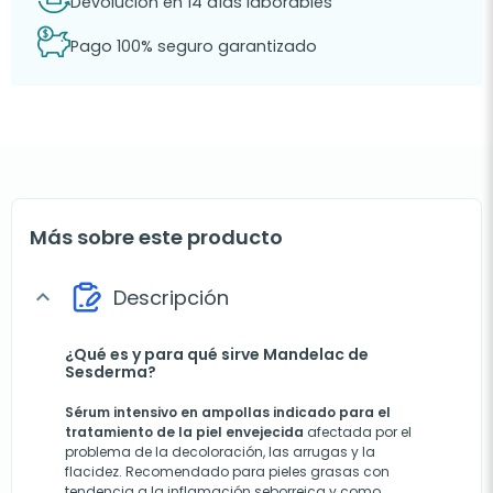
Devolución en 14 días laborables
Pago 100% seguro garantizado
Más sobre este producto
Descripción
expand_more
¿Qué es y para qué sirve Mandelac de
Sesderma?
Sérum intensivo en ampollas indicado para el
tratamiento de la piel envejecida
afectada por el
problema de la decoloración, las arrugas y la
flacidez. Recomendado para pieles grasas con
tendencia a la inflamación seborreica y como