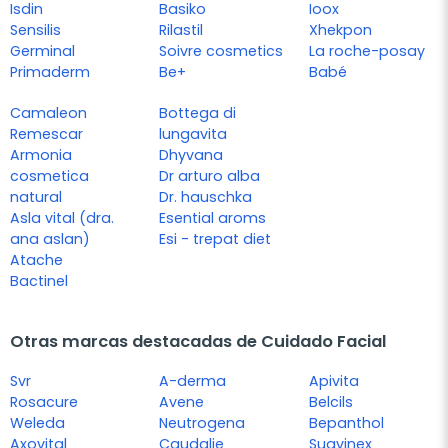
Isdin
Basiko
Ioox
Sensilis
Rilastil
Xhekpon
Germinal
Soivre cosmetics
La roche-posay
Primaderm
Be+
Babé
Camaleon
Bottega di
Remescar
lungavita
Armonia
Dhyvana
cosmetica
Dr arturo alba
natural
Dr. hauschka
Asla vital (dra.
Esential aroms
ana aslan)
Esi - trepat diet
Atache
Bactinel
Otras marcas destacadas de Cuidado Facial
Svr
A-derma
Apivita
Rosacure
Avene
Belcils
Weleda
Neutrogena
Bepanthol
Axovital
Caudalie
Suavinex