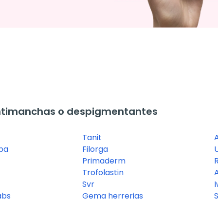
ntimanchas o despigmentantes
Tanit
lba
Filorga
Primaderm
R
Trofolastin
Svr
I
abs
Gema herrerias
S