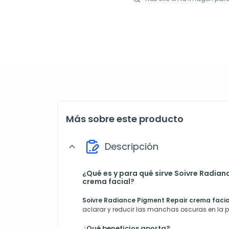
Más sobre este producto
Descripción
expand_more
¿Qué es y para qué sirve Soivre Radian
crema facial?
Soivre Radiance Pigment Repair crema faci
aclarar y reducir las manchas oscuras en la pi
¿Qué beneficios aporta?