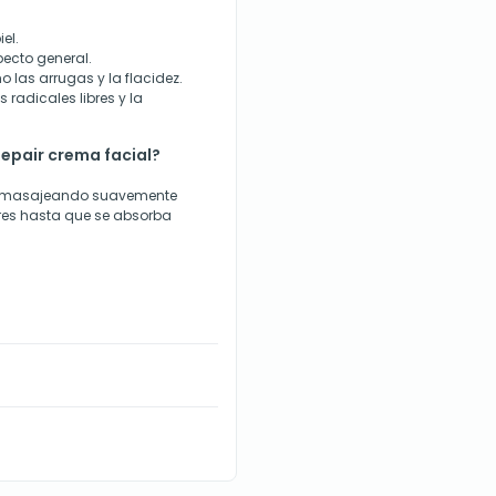
el.
ecto general.
 las arrugas y la flacidez.
 radicales libres y la
epair crema facial?
ca, masajeando suavemente
ares hasta que se absorba