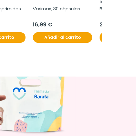
BIOKSAN
primidos 
Varimax, 30 cápsulas
Bioksan Livex, 3
les
16,99 €
20,95 €
carrito
Añadir al carrito
Añadir al c