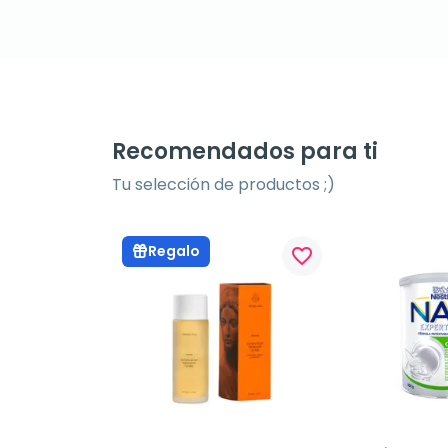
Recomendados para ti
Tu selección de productos ;)
Regalo
favorite_border