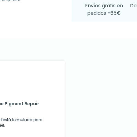
Envíos gratis en
De
pedidos +65€
ce Pigment Repair
al
está formulada para
el.