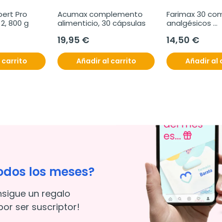
ert Pro 
Acumax complemento 
Farimax 30 com
2, 800 g
alimenticio, 30 cápsulas
analgésicos 
bucodispersab
19,95 €
14,50 €
 carrito
Añadir al carrito
Añadir al 
odos los meses?
nsigue un regalo
or ser suscriptor!