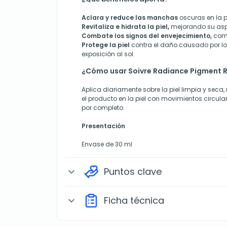
Aclara y reduce las manchas
oscuras en la pi
Revitaliza e hidrata la piel,
mejorando su asp
Combate los signos del envejecimiento,
como
Protege la piel
contra el daño causado por los
exposición al sol.
¿Cómo usar Soivre Radiance Pigment R
Aplica diariamente sobre la piel limpia y se
el producto en la piel con movimientos circul
por completo.
Presentación
Envase de 30 ml
Puntos clave
expand_more
Ficha técnica
expand_more