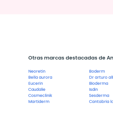
Otras marcas destacadas de A
Neoretin
Boderm
Bella aurora
Dr arturo a
Eucerin
Bioderma
Caudalie
Isdin
Cosmeclinik
Sesderma
Martiderm
Cantabria l