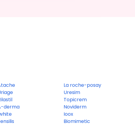
Atache
La roche-posay
Uriage
Uresim
ilastil
Topicrem
A-derma
Noviderm
white
Ioox
ensilis
Biomimetic