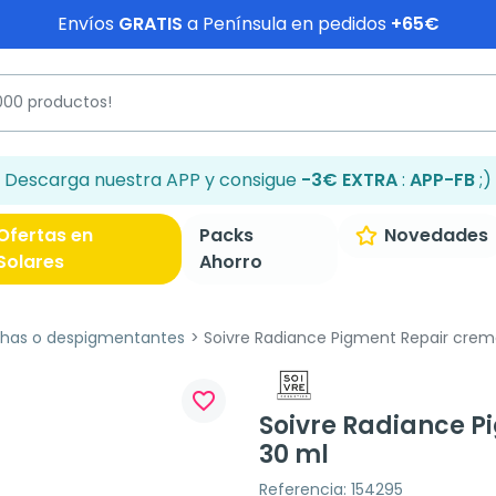
Envíos
GRATIS
a Península en pedidos
+65€
Descarga nuestra APP y consigue
-3€ EXTRA
:
APP-FB
;)
Ofertas en
Packs
Novedades
Solares
Ahorro
has o despigmentantes
Soivre Radiance Pigment Repair crema
favorite_border
Soivre Radiance P
30 ml
Referencia: 154295