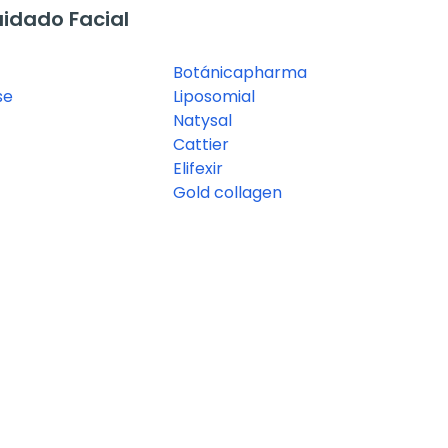
idado Facial
Botánicapharma
se
Liposomial
Natysal
Cattier
Elifexir
Gold collagen