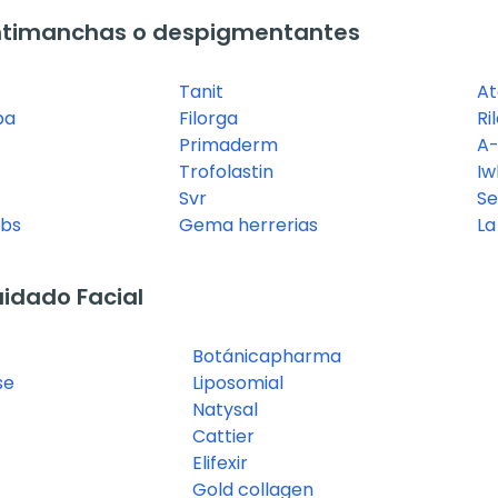
ntimanchas o despigmentantes
Tanit
At
ba
Filorga
Ril
Primaderm
A
Trofolastin
Iw
Svr
Se
abs
Gema herrerias
La
idado Facial
Botánicapharma
se
Liposomial
Natysal
Cattier
Elifexir
Gold collagen