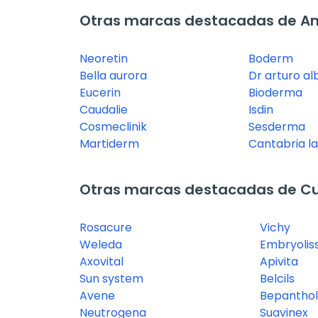
Otras marcas destacadas de A
Neoretin
Boderm
Bella aurora
Dr arturo al
Eucerin
Bioderma
Caudalie
Isdin
Cosmeclinik
Sesderma
Martiderm
Cantabria l
Otras marcas destacadas de Cu
Rosacure
Vichy
Weleda
Embryolis
Axovital
Apivita
Sun system
Belcils
Avene
Bepanthol
Neutrogena
Suavinex