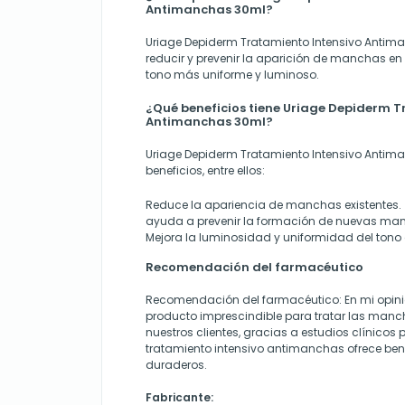
Antimanchas 30ml?
Uriage Depiderm Tratamiento Intensivo Antim
reducir y prevenir la aparición de manchas en 
tono más uniforme y luminoso.
¿Qué beneficios tiene Uriage Depiderm T
Antimanchas 30ml?
Uriage Depiderm Tratamiento Intensivo Antima
beneficios, entre ellos:
Reduce la apariencia de manchas existentes.
ayuda a prevenir la formación de nuevas ma
Mejora la luminosidad y uniformidad del tono d
Recomendación del farmacéutico
Recomendación del farmacéutico: En mi opini
producto imprescindible para tratar las manch
nuestros clientes, gracias a estudios clínico
tratamiento intensivo antimanchas ofrece benef
duraderos.
Fabricante: