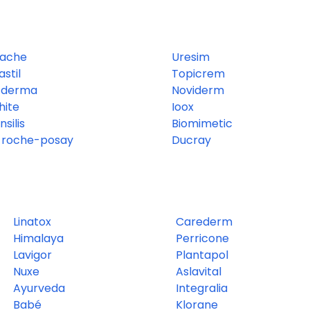
ache
Uresim
astil
Topicrem
-derma
Noviderm
hite
Ioox
nsilis
Biomimetic
 roche-posay
Ducray
Linatox
Carederm
Himalaya
Perricone
Lavigor
Plantapol
Nuxe
Aslavital
Ayurveda
Integralia
Babé
Klorane