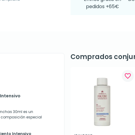
pedidos +65€
Comprados conju
favorite_border
Intensivo
anchas 30ml es un
 composición especial
iento Intensivo