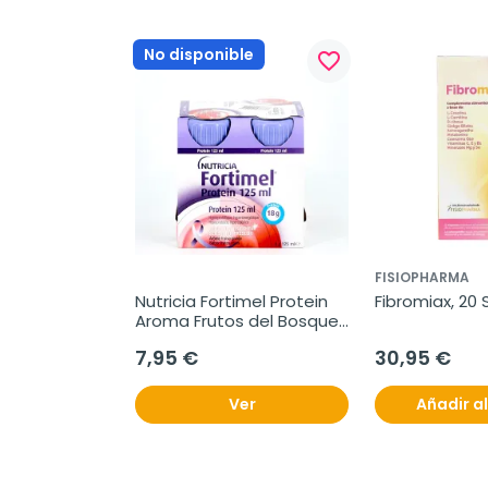
No disponible
favorite_border
FISIOPHARMA
Nutricia Fortimel Protein 
Fibromiax, 20 
Aroma Frutos del Bosque, 
4 x 125 ml
7,95 €
30,95 €
Ver
Añadir al