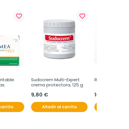
favorite_border
favorite_border
ritable 
Sudocrem Multi-Expert 
Remiren, 30 cáp
as.
crema protectora, 125 g.
9,80 €
16,99 €
carrito
Añadir al carrito
Añadir al c