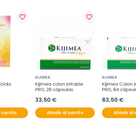
favorite_border
favorite_border
KIJIMEA
KIJIMEA
Sticks
Kijimea colon irritable 
Kijimea Colon ir
PRO, 28 cápsulas.
PRO, 84 cápsul
33,50 €
83,50 €
 carrito
Añadir al carrito
Añadir al 