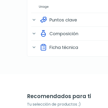
Uriage
Puntos clave
expand_more
Composición
expand_more
Ficha técnica
expand_more
Recomendados para ti
Tu selección de productos ;)