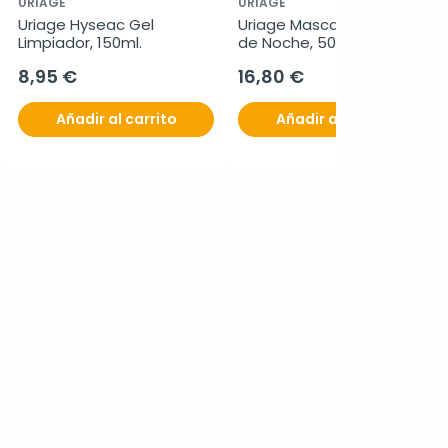
URIAGE
URIAGE
Uriage Hyseac Gel 
Uriage Mascarilla de Agua 
Limpiador, 150ml.
de Noche, 50 ml
8,95 €
16,80 €
Añadir al carrito
Añadir al carrito