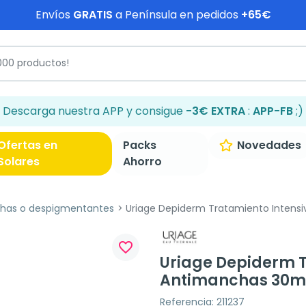
Envíos
GRATIS
a Península en pedidos
+65€
Descarga nuestra APP y consigue
-3€ EXTRA
:
APP-FB
;)
Ofertas en
Packs
Novedades
Solares
Ahorro
has o despigmentantes
Uriage Depiderm Tratamiento Intens
favorite_border
Uriage Depiderm T
Antimanchas 30m
Referencia: 211237