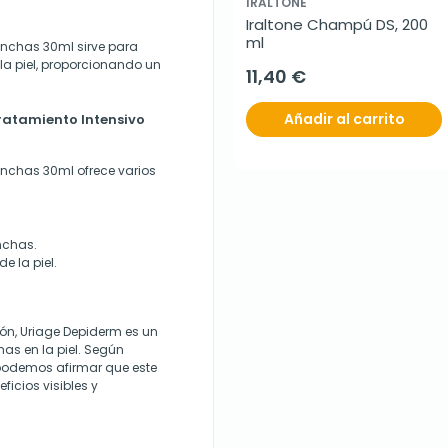
IRALTONE
Iraltone Champú DS, 200 
ml
anchas 30ml sirve para
la piel, proporcionando un
11,40 €
Añadir al carrito
ratamiento Intensivo
nchas 30ml ofrece varios
nchas.
e la piel.
ón, Uriage Depiderm es un
as en la piel. Según
s podemos afirmar que este
icios visibles y