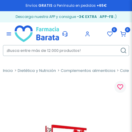
Envíos
GRATIS
a Península en pedidos
+65€
Descarga nuestra APP y consigue
-3€ EXTRA
:
APP-FB
;)
0
0
menu
Inicio
Dietética y Nutrición
Complementos alimenticios
Coles
favorite_border