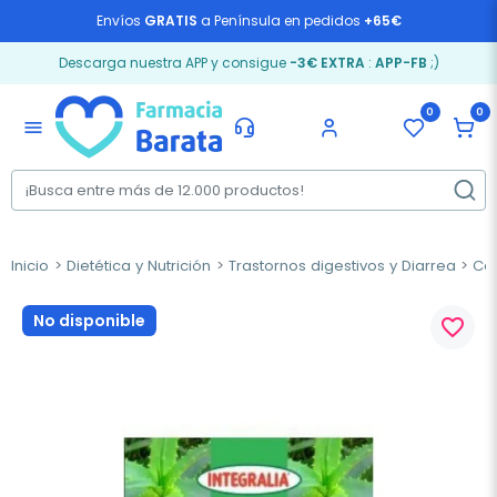
Envíos
GRATIS
a Península en pedidos
+65€
Descarga nuestra APP y consigue
-3€ EXTRA
:
APP-FB
;)
0
0
menu
Inicio
Dietética y Nutrición
Trastornos digestivos y Diarrea
Col
No disponible
favorite_border