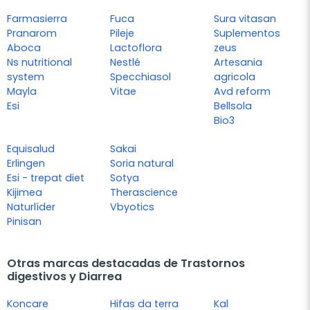
Farmasierra
Fuca
Sura vitasan
Pranarom
Pileje
Suplementos
Aboca
Lactoflora
zeus
Ns nutritional
Nestlé
Artesania
system
Specchiasol
agricola
Mayla
Vitae
Avd reform
Esi
Bellsola
Bio3
Equisalud
Sakai
Erlingen
Soria natural
Esi - trepat diet
Sotya
Kijimea
Therascience
Naturlíder
Vbyotics
Pinisan
Otras marcas destacadas de Trastornos
digestivos y Diarrea
Koncare
Hifas da terra
Kal