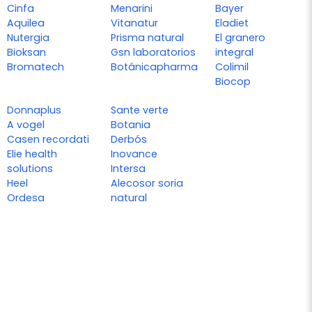
Cinfa
Menarini
Bayer
Aquilea
Vitanatur
Eladiet
Nutergia
Prisma natural
El granero
Bioksan
Gsn laboratorios
integral
Bromatech
Botánicapharma
Colimil
Biocop
Donnaplus
Sante verte
A vogel
Botania
Casen recordati
Derbós
Elie health
Inovance
solutions
Intersa
Heel
Alecosor soria
Ordesa
natural