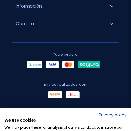
expand_more
Información
expand_more
Compra
Pago seguro:
Envíos realizados con:
No lo decimos nosotros...
Privacy policy
We use cookies
¡Tu opinión es importante!
We may place these for analysis of our visitor data, to improve our